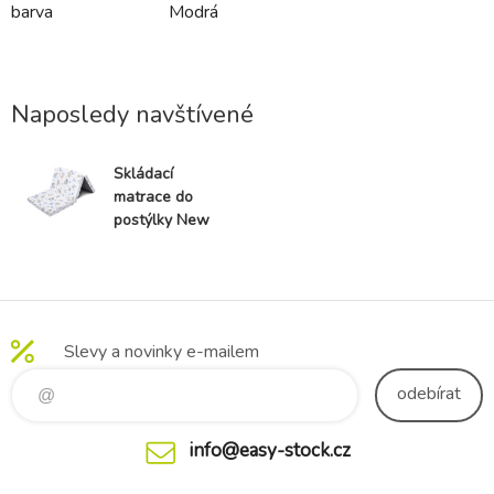
barva
Modrá
Naposledy navštívené
Skládací
matrace do
postýlky New
Baby
STANDARD
120x60x5 cm
koala modrá
Slevy a novinky e-mailem
odebírat
info@easy-stock.cz