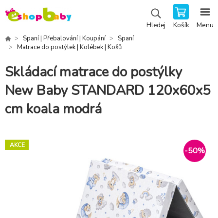
Košík
Menu
Hledej
Spaní | Přebalování | Koupání
Spaní
Matrace do postýlek | Kolébek | Košů
Skládací matrace do postýlky
New Baby STANDARD 120x60x5
cm koala modrá
AKCE
-
50
%