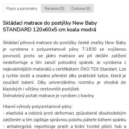
Popis a parametry
Recenze (0)
Diskuse (0)
Skládací matrace do postýlky New Baby
STANDARD 120x60x5 cm koala modrá
Skládací pěnová matrace do postýlky české značky New Baby
je vyrobena z polyuretanové pěny T-1830 se zvýšenou
pevností, proto se jádro matrace ani při delším zatížení
nedeformuje a tím zaručí pohodlný spánek. Je vyrobena z
nejkvalitnějších materiálů s certifikátem ÖKO TEX Standart. Lze
ji rychle složit a snadno přenést díky praktické tašce, která je
součástí balení. Díky univerzálnímu rozměru je vhodná do
klasických i většiny cestovních postýlek.
Snímatelný potah matrace je vyroben z bavlny.
Hlavní výhody polyuretanové pěny:
- elastická a odolná proti deformaci způsobené dlouhodobým
zatížením a tím zajišťuje správnou polohu páteře během spánku
- antialergická, nepohlcuje prach a brání tvorbě plísní, hub a