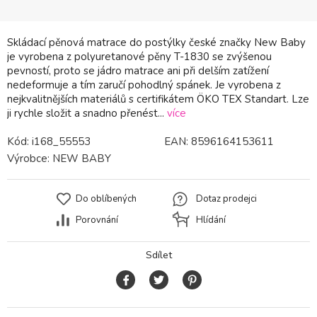
Skládací pěnová matrace do postýlky české značky New Baby
je vyrobena z polyuretanové pěny T-1830 se zvýšenou
pevností, proto se jádro matrace ani při delším zatížení
nedeformuje a tím zaručí pohodlný spánek. Je vyrobena z
nejkvalitnějších materiálů s certifikátem ÖKO TEX Standart. Lze
ji rychle složit a snadno přenést...
více
Kód:
i168_55553
EAN:
8596164153611
Výrobce:
NEW BABY
Do oblíbených
Dotaz prodejci
Porovnání
Hlídání
Sdílet