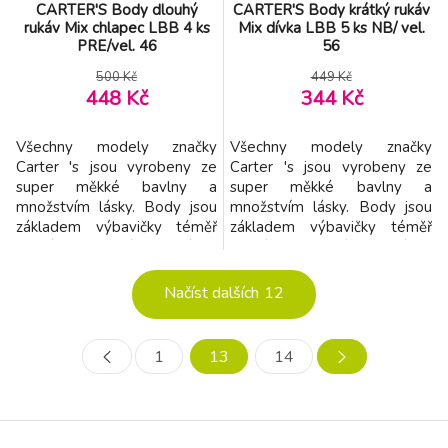
CARTER'S Body dlouhý
CARTER'S Body krátký rukáv
rukáv Mix chlapec LBB 4 ks
Mix dívka LBB 5 ks NB/ vel.
PRE/vel. 46
56
500 Kč
449 Kč
448 Kč
344 Kč
Všechny modely značky
Všechny modely značky
Carter 's jsou vyrobeny ze
Carter 's jsou vyrobeny ze
super měkké bavlny a
super měkké bavlny a
množstvím lásky. Body jsou
množstvím lásky. Body jsou
základem výbavičky téměř
základem výbavičky téměř
každého maličkého děťátka.
každého maličkého děťátka.
Navrženy jsou tak, aby byly
Navrženy jsou tak, aby byly
velmi pohodlné na nošení a v
velmi pohodlné na nošení a v
Načíst dalších
12
trendy barvách. - 4 ks v
trendy barvách. - 5 ks v
balení - body mají překryté
balení - body mají překryté
ramena tzv. obálkový výstřih
ramena tzv. obálkový výstřih
1
13
14
- body mají zpevněný výstřih,
- body mají zpevněný výstřih,
aby se nerozťahovali
aby se nerozťahovali