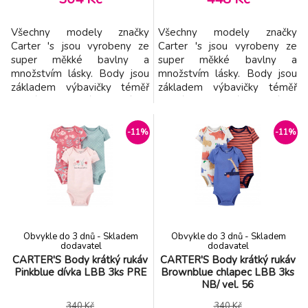
Všechny modely značky
Všechny modely značky
Carter 's jsou vyrobeny ze
Carter 's jsou vyrobeny ze
super měkké bavlny a
super měkké bavlny a
množstvím lásky. Body jsou
množstvím lásky. Body jsou
základem výbavičky téměř
základem výbavičky téměř
každého maličkého děťátka.
každého maličkého děťátka.
Navrženy jsou tak, aby byly
Navrženy jsou tak, aby byly
velmi pohodlné na nošení a v
velmi pohodlné na nošení a v
-11%
-11%
trendy barvách. vlastnosti - 3
trendy barvách. vlastnosti - 5
ks v balení - body má
ks v balení - body má
překryté ramena tzv.
překryté ramena tzv.
obálkový výstřih - body mají
obálkový výstřih - body mají
zpevněný výstřih, aby bez
zpevněný výstřih, aby bez
prod
prod
Obvykle do 3 dnů - Skladem
Obvykle do 3 dnů - Skladem
dodavatel
dodavatel
CARTER'S Body krátký rukáv
CARTER'S Body krátký rukáv
Pinkblue dívka LBB 3ks PRE
Brownblue chlapec LBB 3ks
NB/ vel. 56
340 Kč
340 Kč