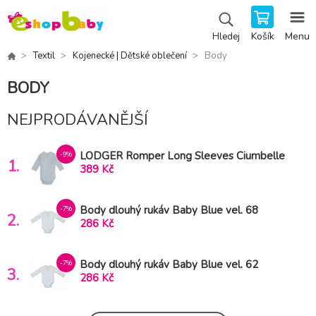
Košík
Menu
Hledej
Textil
Kojenecké | Dětské oblečení
Body
BODY
NEJPRODÁVANĚJŠÍ
LODGER Romper Long Sleeves Ciumbelle
-9%
1.
Blue Fogg vel. 56
389 Kč
Body dlouhý rukáv Baby Blue vel. 68
-7%
2.
286 Kč
Body dlouhý rukáv Baby Blue vel. 62
-7%
3.
286 Kč