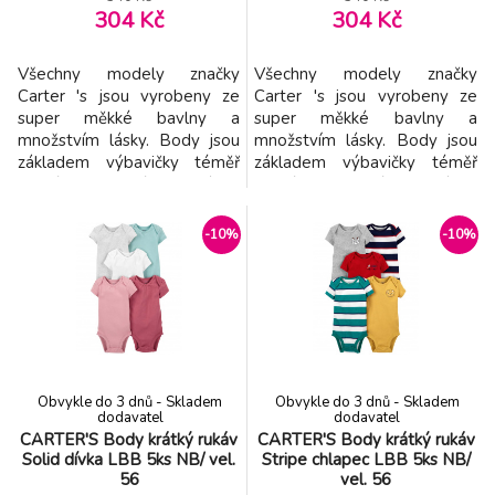
304 Kč
304 Kč
Všechny modely značky
Všechny modely značky
Carter 's jsou vyrobeny ze
Carter 's jsou vyrobeny ze
super měkké bavlny a
super měkké bavlny a
množstvím lásky. Body jsou
množstvím lásky. Body jsou
základem výbavičky téměř
základem výbavičky téměř
každého maličkého děťátka.
každého maličkého děťátka.
Navrženy jsou tak, aby byly
Navrženy jsou tak, aby byly
velmi pohodlné na nošení a v
velmi pohodlné na nošení a v
-10%
-10%
trendy barvách. Vlastnoti: - 3
trendy barvách. Vlastnoti: - 3
ks v balení - body má
ks v balení - body má
překryté ramena tzv.
překryté ramena tzv.
obálkový výstřih - body mají
obálkový výstřih - body mají
zpevněný výstřih, aby bez
zpevněný výstřih, aby bez pro
pro
Obvykle do 3 dnů - Skladem
Obvykle do 3 dnů - Skladem
dodavatel
dodavatel
CARTER'S Body krátký rukáv
CARTER'S Body krátký rukáv
Solid dívka LBB 5ks NB/ vel.
Stripe chlapec LBB 5ks NB/
56
vel. 56