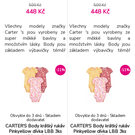
500 Kč
500 Kč
448 Kč
448 Kč
Všechny modely značky
Všechny modely značky
Carter 's jsou vyrobeny ze
Carter 's jsou vyrobeny ze
super měkké bavlny a
super měkké bavlny a
množstvím lásky. Body jsou
množstvím lásky. Body jsou
základem výbavičky téměř
základem výbavičky téměř
každého maličkého děťátka.
každého maličkého děťátka.
Navrženy jsou tak, aby byly
Navrženy jsou tak, aby byly
velmi pohodlné na nošení a v
velmi pohodlné na nošení a v
-11%
-11%
trendy barvách. Vlastnoti: - 5
trendy barvách. Vlastnoti: - 5
ks v balení - body má
ks v balení - body má
překryté ramena tzv.
překryté ramena tzv.
obálkový výstřih - body mají
obálkový výstřih - body mají
zpevněný výstřih, aby bez
zpevněný výstřih, aby bez pro
pro
Obvykle do 3 dnů - Skladem
Obvykle do 3 dnů - Skladem
dodavatel
dodavatel
CARTER'S Body krátký rukáv
CARTER'S Body krátký rukáv
Pinkyellow dívka LBB 3ks
Pinkyellow dívka LBB 3ks