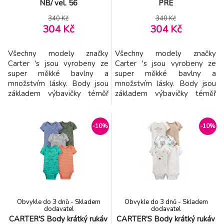
NB/ vel. 56
PRE
340 Kč
340 Kč
304 Kč
304 Kč
Všechny modely značky
Všechny modely značky
Carter 's jsou vyrobeny ze
Carter 's jsou vyrobeny ze
super měkké bavlny a
super měkké bavlny a
množstvím lásky. Body jsou
množstvím lásky. Body jsou
základem výbavičky téměř
základem výbavičky téměř
každého maličkého děťátka.
každého maličkého děťátka.
Navrženy jsou tak, aby byly
Navrženy jsou tak, aby byly
velmi pohodlné na nošení a v
velmi pohodlné na nošení a v
-10%
-10%
trendy barvách. Vlastnoti: - 3
trendy barvách. Vlastnoti: - 3
ks v balení - body má
ks v balení - body má
překryté ramena tzv.
překryté ramena tzv.
obálkový výstřih - body mají
obálkový výstřih - body mají
zpevněný výstřih, aby bez
zpevněný výstřih, aby bez pro
pro
Obvykle do 3 dnů - Skladem
Obvykle do 3 dnů - Skladem
dodavatel
dodavatel
CARTER'S Body krátký rukáv
CARTER'S Body krátký rukáv