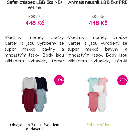
Safari chlapec LBB 5ks NB/
Animals neutrál LBB 5ks PRE
vel. 56
500 Kč
500 Kč
448 Kč
448 Kč
Všechny modely značky
Všechny modely značky
Carter 's jsou vyrobeny ze
Carter 's jsou vyrobeny ze
super měkké bavlny a
super měkké bavlny a
množstvím lásky. Body jsou
množstvím lásky. Body jsou
základem výbavičky téměř
základem výbavičky téměř
každého maličkého děťátka.
každého maličkého děťátka.
Navrženy jsou tak, aby byly
Navrženy jsou tak, aby byly
velmi pohodlné na nošení a v
velmi pohodlné na nošení a v
-10%
-23%
trendy barvách. Vlastnoti: - 5
trendy barvách. Vlastnoti: - 5
ks v balení - body má
ks v balení - body má
překryté ramena tzv.
překryté ramena tzv.
obálkový výstřih - body mají
obálkový výstřih - body mají
zpevněný výstřih, aby bez
zpevněný výstřih, aby bez pro
pro
Obvykle do 3 dnů - Skladem
Skladem 1
ks
dodavatel