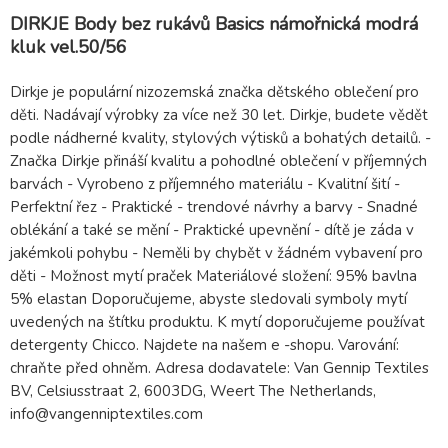
DIRKJE Body bez rukávů Basics námořnická modrá
kluk vel.50/56
Dirkje je populární nizozemská značka dětského oblečení pro
děti. Nadávají výrobky za více než 30 let. Dirkje, budete vědět
podle nádherné kvality, stylových výtisků a bohatých detailů. -
Značka Dirkje přináší kvalitu a pohodlné oblečení v příjemných
barvách - Vyrobeno z příjemného materiálu - Kvalitní šití -
Perfektní řez - Praktické - trendové návrhy a barvy - Snadné
oblékání a také se mění - Praktické upevnění - dítě je záda v
jakémkoli pohybu - Neměli by chybět v žádném vybavení pro
děti - Možnost mytí praček Materiálové složení: 95% bavlna
5% elastan Doporučujeme, abyste sledovali symboly mytí
uvedených na štítku produktu. K mytí doporučujeme používat
detergenty Chicco. Najdete na našem e -shopu. Varování:
chraňte před ohněm. Adresa dodavatele: Van Gennip Textiles
BV, Celsiusstraat 2, 6003DG, Weert The Netherlands,
info@vangenniptextiles.com