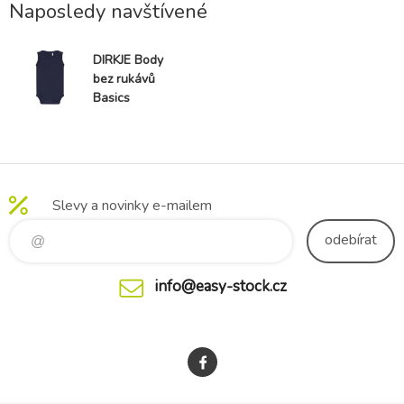
Naposledy navštívené
DIRKJE Body
bez rukávů
Basics
námořnická
modrá kluk
vel.50/56
Slevy a novinky e-mailem
odebírat
info@easy-stock.cz