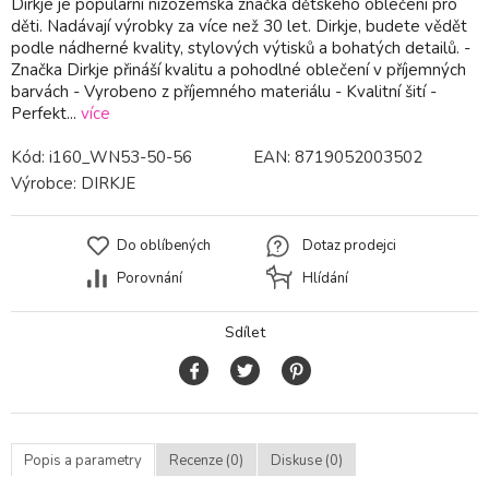
Dirkje je populární nizozemská značka dětského oblečení pro
děti. Nadávají výrobky za více než 30 let. Dirkje, budete vědět
podle nádherné kvality, stylových výtisků a bohatých detailů. -
Značka Dirkje přináší kvalitu a pohodlné oblečení v příjemných
barvách - Vyrobeno z příjemného materiálu - Kvalitní šití -
Perfekt...
více
Kód:
i160_WN53-50-56
EAN:
8719052003502
Výrobce:
DIRKJE
Do oblíbených
Dotaz prodejci
Porovnání
Hlídání
Sdílet
Popis a parametry
Recenze (0)
Diskuse (0)