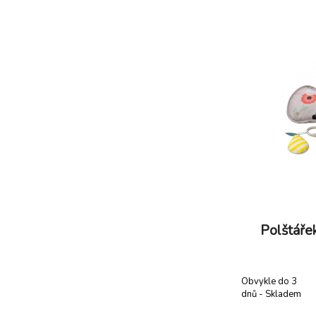
průhledný s chr
při hraní osahaj
Polštářek
Obvykle do 3
dnů - Skladem
dodavatel