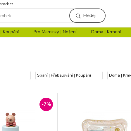
stock.cz
Hledej
 | Koupání
Pro Maminky | Nošení
Doma | Krmení
Spaní | Přebalování | Koupání
Doma | Krm
-7%