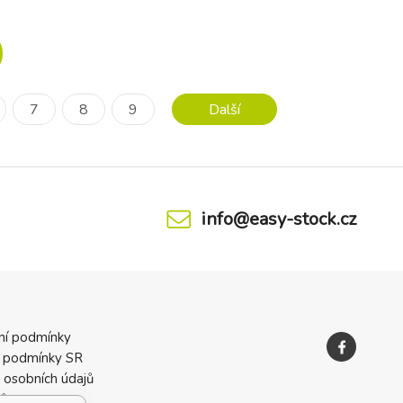
 kolotoč
se nosí i objímá Zábava pro všechny
cí hudba
smysly - různé textury a prvky podporují
7
8
9
Další
info@easy-stock.cz
ní podmínky
 podmínky SR
 osobních údajů
ků