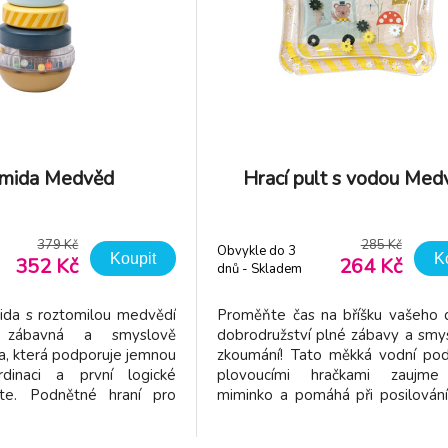
mida Medvěd
Hrací pult s vodou Med
379 Kč
285 Kč
Obvykle do 3
Koupit
K
352 Kč
264 Kč
dnů - Skladem
dodavatel
ida s roztomilou medvědí
Proměňte čas na bříšku vašeho d
e zábavná a smyslově
dobrodružství plné zábavy a smy
a, která podporuje jemnou
zkoumání! Tato měkká vodní pod
rdinaci a první logické
plovoucími hračkami zaujme
ěte. Podnětné hraní pro
miminko a pomáhá při posilování
 Obsahuje čtyři kroužky –
rozvoji zraku a motoriky. Aktiv
den se vzorem a jeden
smyslová stimulace: Veselý 