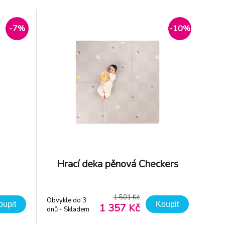
ornost a
pro zdravý vývoj: Speciálně tvarovaný
 po
horní okraj podpírá hrudník miminka, aniž b
-7%
-10%
Hrací deka pěnová Checkers
1 501 Kč
Obvykle do 3
oupit
Koupit
1 357 Kč
dnů - Skladem
dodavatel