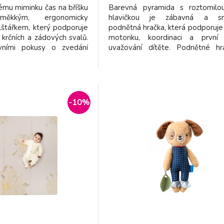
ému miminku čas na bříšku
Barevná pyramida s roztomilo
kkým, ergonomicky
hlavičkou je zábavná a sm
štářkem, který podporuje
podnětná hračka, která podporuj
 krčních a zádových svalů.
motoriku, koordinaci a první 
ními pokusy o zvedání
uvažování dítěte. Podnětné hr
ení i plazení – pohodlně,
všechny smysly: Obsahuje čtyři k
avě. Ergonomická opora
dva plné, jeden se vzorem 
voj: Speciálně tvarovaný
průhledný s chrastícími kuličkami
írá hrudník miminka, aniž b
při hraní osahají různé textury a tv
-10%