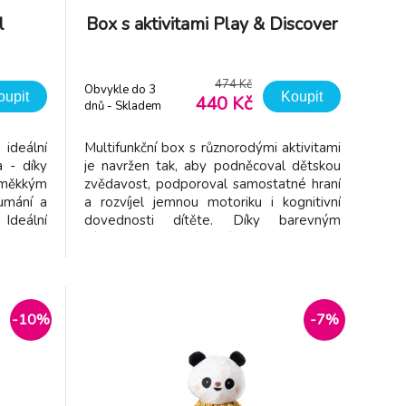
l
Box s aktivitami Play & Discover
474 Kč
Obvykle do 3
oupit
Koupit
440 Kč
dnů - Skladem
dodavatel
ideální
Multifunkční box s různorodými aktivitami
a - díky
je navržen tak, aby podněcoval dětskou
měkkým
zvědavost, podporoval samostatné hraní
umání a
a rozvíjel jemnou motoriku i kognitivní
 Ideální
dovednosti dítěte. Díky barevným
u 30 cm
šátkům, senzorickým míčkům a tvarům ke
 snadno
skládání si děti od 12 měsíců užijí hodiny
všechny
smysluplné zábavy. Proč si hračku
dporují
zamilujete: Tahání šátků - 5 ba
-10%
-7%