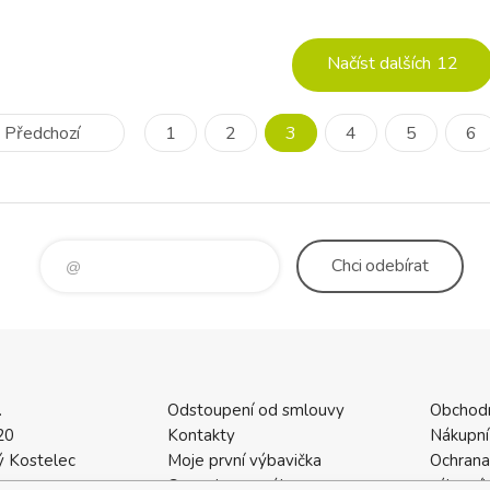
e hru na bříšku, zatímco
zamilujete: Odnímatelný hudební
tivuje dítě k lezení tu
s melodiemi (22 minut) - uklidňují
podporuje slu
Načíst dalších
12
Předchozí
1
2
3
4
5
6
Chci
odebírat
.
Odstoupení od smlouvy
Obchod
20
Kontakty
Nákupní
 Kostelec
Moje první výbavička
Ochrana
a
Ceny dopravného
zákazní