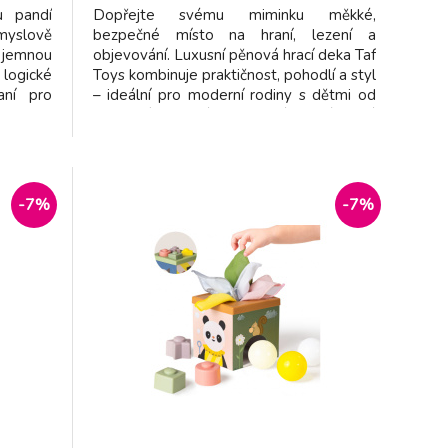
u pandí
Dopřejte svému miminku měkké,
yslově
bezpečné místo na hraní, lezení a
e jemnou
objevování. Luxusní pěnová hrací deka Taf
logické
Toys kombinuje praktičnost, pohodlí a styl
aní pro
– ideální pro moderní rodiny s dětmi od
roužky –
narození. Odolná & stylová - prémiová
a jeden
pěnová vrstva odolává i těm největším
 Děti si
výzvám – nevadí jí podpatky ani drápky
ary,
mazlíčků a stále vypadá skvěle!
-7%
-7%