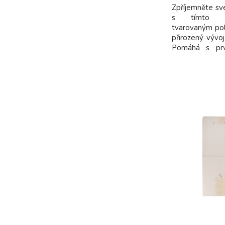
Zpříjemněte sv
s tímto mě
tvarovaným pol
přirozený vývoj
Pomáhá s prv
hlavičky, otáč
bezpečně a hr
pro zdravý vý
horní okraj podp