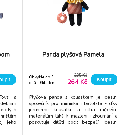
loom
Panda plyšová Pamela
285 Kč
Obvykle do 3
oupit
Koupit
264 Kč
dnů - Skladem
dodavatel
 Toys s
Plyšová panda s kousátkem je ideální
debním
společník pro miminka i batolata - díky
orodých
jemnému kousátku a ultra měkkým
hrištěm
materiálům láká k mazlení i zkoumání a
oj jeho
poskytuje dítěti pocit bezpečí. Ideální
riky a
velikost na mazlení - s výškou 30 cm
č si ji
padne přesně do dětské náruče, snadno