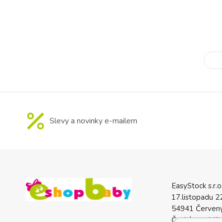
režim podporuj
trvalé světlo mo
Slevy a novinky e-mailem
EasyStock s.r.o
17.listopadu 2
54941 Červený
Česká republik