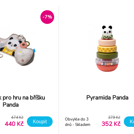
astícími kuličkami Děti si
ilustrací medvídka přitahuje poz
í různé textury a tvary
podněcuje zrakový kontakt Uvnitř
-7%
 pro hru na bříšku
Pyramida Panda
Panda
474 Kč
379 Kč
Obvykle do 3
Koupit
K
440 Kč
352 Kč
dnů - Skladem
dodavatel