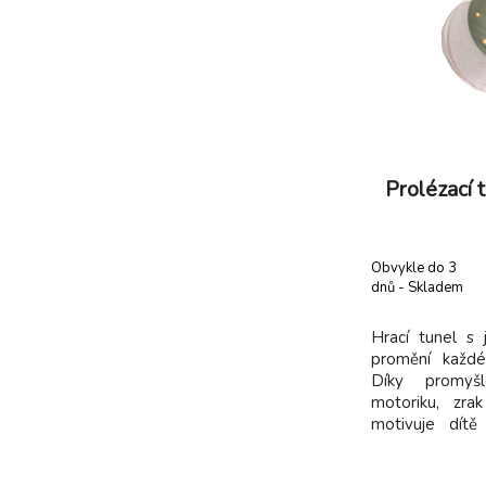
Prolézací 
Obvykle do 3
dnů - Skladem
dodavatel
Hrací tunel s j
promění každé
Díky promyšl
motoriku, zra
motivuje dít
bezpečnou formo
Dva světelné 