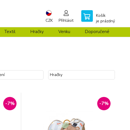
Košík
CZK
Přihlásit
je prázdný
Textil
Hračky
Venku
Doporučené
ení
Hračky
-7%
-7%