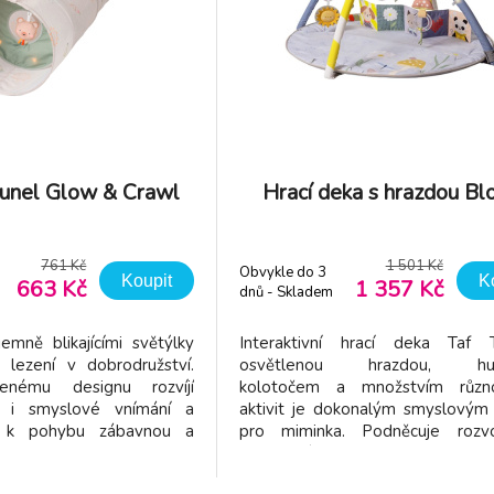
tunel Glow & Crawl
Hrací deka s hrazdou B
761 Kč
1 501 Kč
Obvykle do 3
Koupit
K
663 Kč
1 357 Kč
dnů - Skladem
dodavatel
emně blikajícími světýlky
Interaktivní hrací deka Taf
 lezení v dobrodružství.
osvětlenou hrazdou, hu
enému designu rozvíjí
kolotočem a množstvím různ
k i smyslové vnímání a
aktivit je dokonalým smyslovým 
ě k pohybu zábavnou a
pro miminka. Podněcuje rozv
u. Proč si ho zamilujete:
jednotlivých smyslů, moto
režimy - jemně blikající
zvídavosti již od narození. Pro