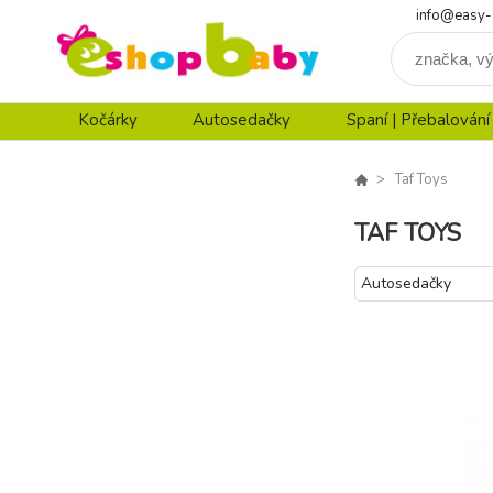
info@easy-
Kočárky
Autosedačky
Spaní | Přebalování
Taf Toys
TAF TOYS
Autosedačky