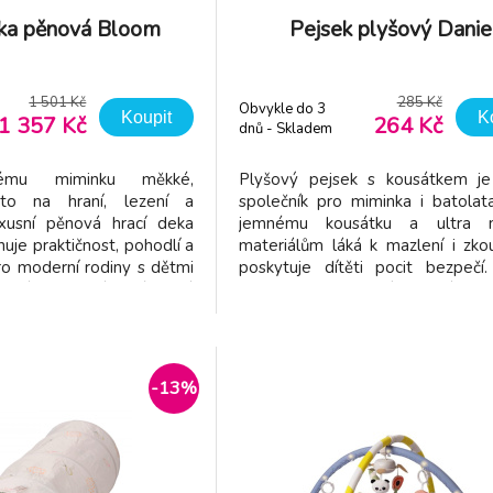
eka pěnová Bloom
Pejsek plyšový Danie
1 501 Kč
285 Kč
Obvykle do 3
Koupit
K
1 357 Kč
264 Kč
dnů - Skladem
dodavatel
vému miminku měkké,
Plyšový pejsek s kousátkem je 
to na hraní, lezení a
společník pro miminka i batolat
uxusní pěnová hrací deka
jemnému kousátku a ultra 
uje praktičnost, pohodlí a
materiálům láká k mazlení i zko
pro moderní rodiny s dětmi
poskytuje dítěti pocit bezpečí.
olná & stylová - prémiová
velikost na mazlení - s výško
 odolává i těm největším
padne přesně do dětské náruče,
í jí podpatky ani drápky
se nosí i objímá Zábava pro 
e vypadá skvěle!
smysly - různé textury a prvky po
-13%