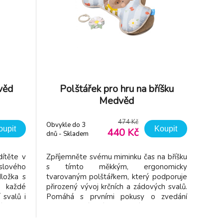
věd
Polštářek pro hru na bříšku
Medvěd
474 Kč
Obvykle do 3
oupit
Koupit
440 Kč
dnů - Skladem
dodavatel
ítěte v
Zpříjemněte svému miminku čas na bříšku
slového
s tímto měkkým, ergonomicky
ložka s
tvarovaným polštářkem, který podporuje
 každé
přirozený vývoj krčních a zádových svalů.
 svalů i
Pomáhá s prvními pokusy o zvedání
ní hra a
hlavičky, otáčení i plazení – pohodlně,
motiv s
bezpečně a hravě. Ergonomická opora