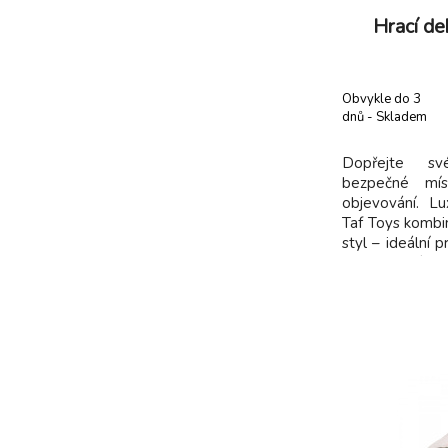
Hrací d
Obvykle do 3
dnů - Skladem
dodavatel
Dopřejte s
bezpečné mís
objevování. L
Taf Toys kombin
styl – ideální 
od narození. Od
pěnová vrstva
výzvám – nevad
mazlíčků a stál