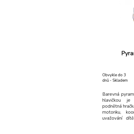
Pyra
Obvykle do 3
dnů - Skladem
dodavatel
Barevná pyram
hlavičkou j
podnětná hračk
motoriku, koo
uvažování dít
všechny smysly:
dva plné, je