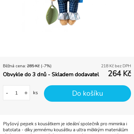
Běžná cena:
285
Kč
(-
7
%)
218
Kč bez DPH
264
Kč
Obvykle do 3 dnů - Skladem dodavatel
Do košíku
-
+
ks
Plyšový pejsek s kousátkem je ideální společník pro miminka i
batolata - díky jemnému kousátku a ultra měkkým materiálům