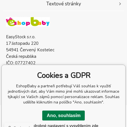
Textové stránky
EasyStock s.r.o.
17.listopadu 220
54941 Červený Kostelec
Česká republika
IČO: 07727402
DIČ: CZ07727402
Cookies a GDPR
EshopBaby a partneři potřebují Váš souhlas k využití
jednotlivých dat, aby Vám mimo jiné mohli ukazovat informace
týkající se Vašich zájmů pomocí personalizace reklam. Souhlas
udělíte kliknutím na políčko "Ano, souhlasím".
Copyright © 2026 EasyStock s.r.o.
Ano, souhlasím
Všechna práva vyhrazena.
Podrobné nastavení s vysvětlením zde