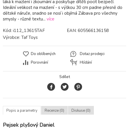
láká k mazlení i zkoumání a poskytuje dítěti pocit bezpečí.
Ideální velikost na mazlení - s výškou 30 cm padne přesně do
dětské náruče, snadno se nosí i objímá Zábava pro všechny
smysly - různé textu...
více
Kód:
i112_13615TAF
EAN:
605566136158
Výrobce:
Taf Toys
Do oblíbených
Dotaz prodejci
Porovnání
Hlídání
Sdílet
Popis a parametry
Recenze (0)
Diskuse (0)
Pejsek plyšový Daniel