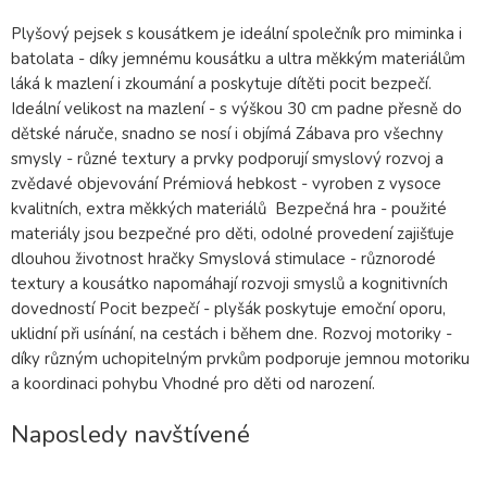
Plyšový pejsek s kousátkem je ideální společník pro miminka i
batolata - díky jemnému kousátku a ultra měkkým materiálům
láká k mazlení i zkoumání a poskytuje dítěti pocit bezpečí.
Ideální velikost na mazlení - s výškou 30 cm padne přesně do
dětské náruče, snadno se nosí i objímá Zábava pro všechny
smysly - různé textury a prvky podporují smyslový rozvoj a
zvědavé objevování Prémiová hebkost - vyroben z vysoce
kvalitních, extra měkkých materiálů Bezpečná hra - použité
materiály jsou bezpečné pro děti, odolné provedení zajišťuje
dlouhou životnost hračky Smyslová stimulace - různorodé
textury a kousátko napomáhají rozvoji smyslů a kognitivních
dovedností Pocit bezpečí - plyšák poskytuje emoční oporu,
uklidní při usínání, na cestách i během dne. Rozvoj motoriky -
díky různým uchopitelným prvkům podporuje jemnou motoriku
a koordinaci pohybu Vhodné pro děti od narození.
Naposledy navštívené