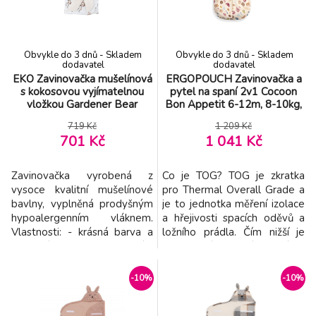
pro ukládání kojenců ke
pevnější držení dítěte, což je
spánku, ke kojení i do kočárku.
důležité hlavně během prvn
Zav
Obvykle do 3 dnů - Skladem
Obvykle do 3 dnů - Skladem
dodavatel
dodavatel
EKO Zavinovačka mušelínová
ERGOPOUCH Zavinovačka a
s kokosovou vyjímatelnou
pytel na spaní 2v1 Cocoon
vložkou Gardener Bear
Bon Appetit 6-12m, 8-10kg,
75x75cm
0,2tog
719 Kč
1 209 Kč
701 Kč
1 041 Kč
Zavinovačka vyrobená z
Co je TOG? TOG je zkratka
vysoce kvalitní mušelínové
pro Thermal Overall Grade a
bavlny, vyplněná prodyšným
je to jednotka měření izolace
hypoalergenním vláknem.
a hřejivosti spacích oděvů a
Vlastnosti: - krásná barva a
ložního prádla. Čím nižší je
nejvyšší kvalita zpracování
hodnocení TOG, tím je látka
textilie s velmi jemným
lehčí; čím je hodnocení vyšší,
dotekem vytváří jedinečný
tím je látka více vycpaná a
-10%
-10%
produkt řady Premium. -
izolována. Popis Je navržena
obsahuje kokosovou vložku,
tak, aby se dala snadno