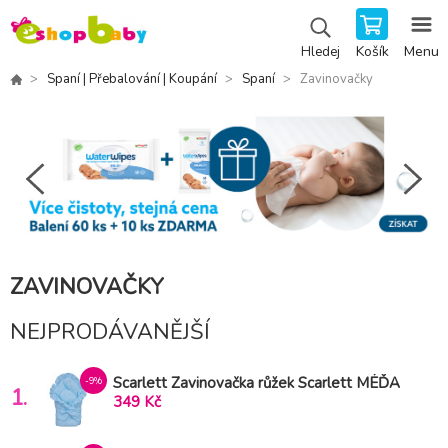
Košík
Menu
Hledej
Spaní | Přebalování | Koupání
Spaní
Zavinovačky
ZAVINOVAČKY
NEJPRODÁVANĚJŠÍ
Scarlett Zavinovačka růžek Scarlett MÉĎA
-9%
1.
- modrá
349 Kč