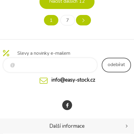
Načíst dalších
12
Zavinovačka je nezbytnou
součástí každé výbavičky.
Díky n
1
7
Slevy a novinky e-mailem
odebírat
info@easy-stock.cz
Další informace