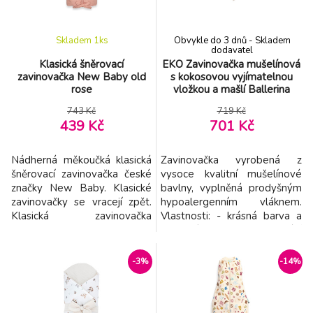
zavinovačka se zipem
kočárku. Díky otvorům pro
prot
Skladem 1
ks
Obvykle do 3 dnů - Skladem
dodavatel
Klasická šněrovací
EKO Zavinovačka mušelínová
zavinovačka New Baby old
s kokosovou vyjímatelnou
rose
vložkou a mašlí Ballerina
Mouse 75x75cm
743 Kč
719 Kč
439 Kč
701 Kč
Nádherná měkoučká klasická
Zavinovačka vyrobená z
šněrovací zavinovačka české
vysoce kvalitní mušelínové
značky New Baby. Klasické
bavlny, vyplněná prodyšným
zavinovačky se vracejí zpět.
hypoalergenním vláknem.
Klasická zavinovačka
Vlastnosti: - krásná barva a
poskytne Vašemu miminku
nejvyšší kvalita zpracování
pocit bezpečí. V zavinovačce
textilie s velmi jemným
je mnohem klidnější, protože
dotekem vytváří jedinečný
-3%
-14%
se cítí bezpečně jako v
produkt řady Premium. -
maminčině bříšku.
obsahuje kokosovou vložku,
Zavinovačku můžeme použít
která zaručuje rodičům