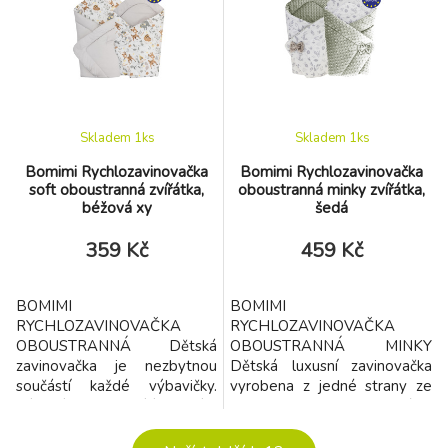
znamená, že zavinovačka je
součástí každé výbavičky.
vhodná i na chladnější dny a
Díky n
je dostatečně pevná. Krásný
dětský motiv, polahodí
dětským očičkám. Zapínání na
suchý zip i
Skladem 1
ks
Skladem 1
ks
Bomimi Rychlozavinovačka
Bomimi Rychlozavinovačka
soft oboustranná zvířátka,
oboustranná minky zvířátka,
béžová xy
šedá
359 Kč
459 Kč
BOMIMI
BOMIMI
RYCHLOZAVINOVAČKA
RYCHLOZAVINOVAČKA
OBOUSTRANNÁ Dětská
OBOUSTRANNÁ MINKY
zavinovačka je nezbytnou
Dětská luxusní zavinovačka
součástí každé výbavičky.
vyrobena z jedné strany ze
Díky ní se rodič cítí jistější a
100% bavlny a z druhé z
bezpečnější, když bere své
jemného, hřejivého a
děťátko do náruče. Dě
luxusního materiálu MINKY.