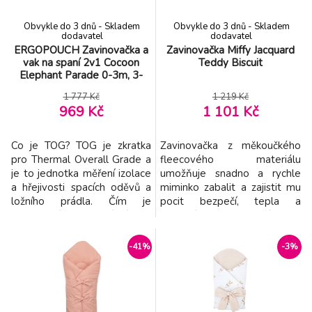
EKO Zavinovačka bavlněná Ulitka Powder
-3%
8.
Obvykle do 3 dnů - Skladem
Obvykle do 3 dnů - Skladem
pink 3-6 kg
457 Kč
dodavatel
dodavatel
ERGOPOUCH Zavinovačka a
Zavinovačka Miffy Jacquard
vak na spaní 2v1 Cocoon
Teddy Biscuit
EKO Zavinovačka bavlněná s kokosovou
-2%
Elephant Parade 0-3m, 3-
9.
vyjímatelnou vložkou a mašlí Dogs Mint
633 Kč
6kg, 2,5tog
75x75 cm
1 777 Kč
1 219 Kč
969 Kč
1 101 Kč
Co je TOG? TOG je zkratka
Zavinovačka z měkoučkého
pro Thermal Overall Grade a
fleecového materiálu
je to jednotka měření izolace
umožňuje snadno a rychle
a hřejivosti spacích oděvů a
miminko zabalit a zajistit mu
ložního prádla. Čím je
pocit bezpečí, tepla a
hodnocení TOG nižší, tím je
pohodlí. Kapuce zajistí teplo
látka lehčí; čím je hodnocení
na hlavičku i při spaní dítěte v
vyšší, tím je látka více
chladnějším
-41%
-3%
vycpaná a izolovaná. Je
prostředí. Zavinovačka se
navržena tak, aby se dala
zapíná s pomocí suchých zipů.
snadno používat a aby se z ní
Zavinovačka je vhodná pro
těžko unikalo. Tato
použití v košíku, postýlce i