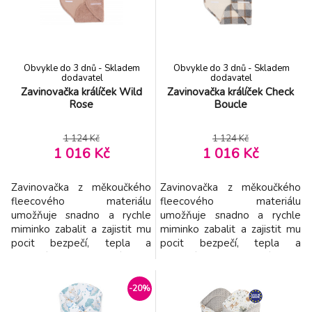
která zaručuje rodičům
používat a aby se z ní těžko
pevnější držení dítěte, což je
unikalo. Tato zavinovačka s
důležité hlavně během prvn
Obvykle do 3 dnů - Skladem
Obvykle do 3 dnů - Skladem
dodavatel
dodavatel
Zavinovačka králíček Wild
Zavinovačka králíček Check
Rose
Boucle
1 124 Kč
1 124 Kč
1 016 Kč
1 016 Kč
Zavinovačka z měkoučkého
Zavinovačka z měkoučkého
fleecového materiálu
fleecového materiálu
umožňuje snadno a rychle
umožňuje snadno a rychle
miminko zabalit a zajistit mu
miminko zabalit a zajistit mu
pocit bezpečí, tepla a
pocit bezpečí, tepla a
pohodlí. Kapuce zajistí teplo
pohodlí. Kapuce zajistí teplo
na hlavičku i při spaní dítěte v
na hlavičku i při spaní dítěte v
chladnějším
chladnějším
-20%
prostředí. Zavinovačka se
prostředí. Zavinovačka se