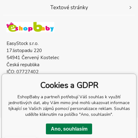
Textové stránky
EasyStock s.r.o.
17.listopadu 220
54941 Červený Kostelec
Česká republika
IČO: 07727402
DIČ: CZ07727402
Cookies a GDPR
EshopBaby a partneři potřebují Váš souhlas k využití
jednotlivých dat, aby Vám mimo jiné mohli ukazovat informace
týkající se Vašich zájmů pomocí personalizace reklam. Souhlas
udělíte kliknutím na políčko "Ano, souhlasím".
Copyright © 2026 EasyStock s.r.o.
Ano, souhlasím
Všechna práva vyhrazena.