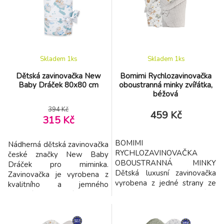
zapíná s pomocí suchých zipů.
zapíná s pomocí suchých zipů.
Zavinovačka je vhodná pro
Zavinovačka je vhodná pro
použití v košíku, postýlce i
použití v košíku, postýlce i
kočárku. Díky otvorům pro
kočárku. Díky otvorům pro
prot
prot
Skladem 1
ks
Skladem 1
ks
Dětská zavinovačka New
Bomimi Rychlozavinovačka
Baby Dráček 80x80 cm
oboustranná minky zvířátka,
béžová
394 Kč
459 Kč
315 Kč
BOMIMI
Nádherná dětská zavinovačka
RYCHLOZAVINOVAČKA
české značky New Baby
OBOUSTRANNÁ MINKY
Dráček pro miminka.
Dětská luxusní zavinovačka
Zavinovačka je vyrobena z
vyrobena z jedné strany ze
kvalitního a jemného
100% bavlny a z druhé z
materiálu, který zaručí
jemného, hřejivého a
vašemu miminku příjemné
luxusního materiálu MINKY.
teplo. Výplň je až 3 cm co
Zavinovačka je nezbytnou