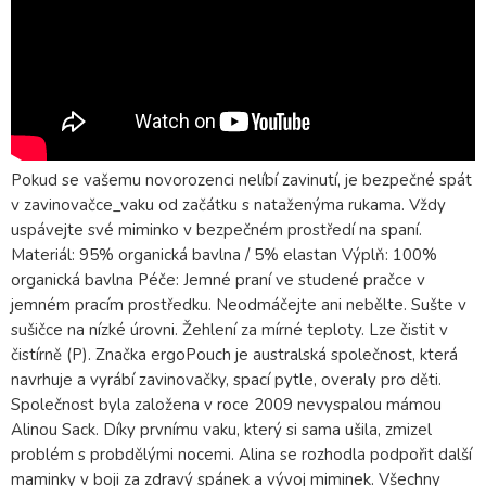
Pokud se vašemu novorozenci nelíbí zavinutí, je bezpečné spát
v zavinovačce_vaku od začátku s nataženýma rukama. Vždy
uspávejte své miminko v bezpečném prostředí na spaní.
Materiál: 95% organická bavlna / 5% elastan Výplň: 100%
organická bavlna Péče: Jemné praní ve studené pračce v
jemném pracím prostředku. Neodmáčejte ani nebělte. Sušte v
sušičce na nízké úrovni. Žehlení za mírné teploty. Lze čistit v
čistírně (P). Značka ergoPouch je australská společnost, která
navrhuje a vyrábí zavinovačky, spací pytle, overaly pro děti.
Společnost byla založena v roce 2009 nevyspalou mámou
Alinou Sack. Díky prvnímu vaku, který si sama ušila, zmizel
problém s probdělými nocemi. Alina se rozhodla podpořit další
maminky v boji za zdravý spánek a vývoj miminek. Všechny