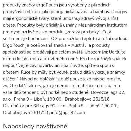
produkty značky ergoPouch jsou vyrobeny z přírodních,
prodyšných vláken, jako je organická bavlna a bambus. Designy
mají ergonomické tvary, které umožňují zdravý vývoj a růst
dítěte. Produkty byly oficiálně uznány Mezinárodním institutem
pro dysplazi kyčle jako produkt „zdravý pro boky“. Celý
sortiment je hodnocen TOG pro každou teplotu a roční období.
ErgoPouch je oceňovaná značka v Austrálii a produkty
společnosti se prodávají po celém světě. Upozornění: Udržujte
mimo dosah tepla a otevřeného ohně. Pro bezpečnější spánek
nepoužívejte zavinovačky ani spací pytle, spíte-li spolu s
dítětem. Ruce by měly být volné, pokud dítě vykazuje známky
otáčení. Návod na oblékání slouží pouze jako návod. prosím,
zvažte další faktory, jako je nemoc, klimatizace a to, zda má
vaše dítě tendenci být horké nebo studené. Dovozce: ags 92,
s.r.o., Praha 9 – Libeň, 190 00 , Drahobejlova 2515/18
Distribútor pre SR : ags 92, s.r.o., Praha 9 – Libeň, 190 00 ,
Drahobejlova 2515/18 , info@ags.92.com
Naposledy navštívené