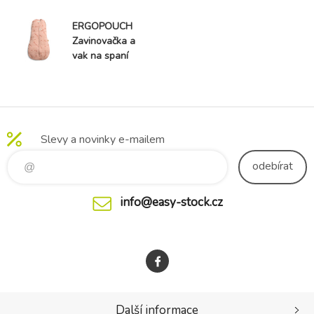
ERGOPOUCH
Zavinovačka a
vak na spaní
2v1 Cocoon
Elephant
Parade 0-3m,
3-6kg, 2,5tog
Slevy a novinky e-mailem
odebírat
info@easy-stock.cz
Další informace