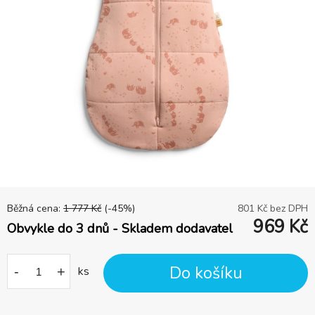
Běžná cena:
1 777
Kč
(-
45
%)
801
Kč bez DPH
969
Kč
Obvykle do 3 dnů - Skladem dodavatel
Do košíku
-
+
ks