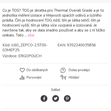
Co je TOG? TOG je zkratka pro Thermal Overall Grade a je to
jednotka měření izolace a hřejivosti spacích oděvů a ložního
prádla. Čím je hodnocení TOG nižší, tím je látka lehčí; čím je
hodnocení vyšší, tím je látka více vycpaná a izolovaná. Je
navržena tak, aby se dala snadno používat a aby se z ní těžko
unikalo. Tato ...
více
Kód:
i160_ZEPCO-2.5T00-
EAN:
9352240035856
03MEP25
Výrobce:
ERGOPOUCH
Do oblíbených
Dotaz prodejci
Porovnání
Hlídání
Sdílet