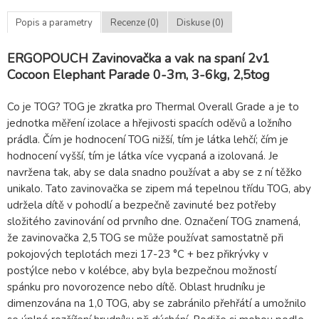
Popis a parametry
Recenze (0)
Diskuse (0)
ERGOPOUCH Zavinovačka a vak na spaní 2v1
Cocoon Elephant Parade 0-3m, 3-6kg, 2,5tog
Co je TOG? TOG je zkratka pro Thermal Overall Grade a je to
jednotka měření izolace a hřejivosti spacích oděvů a ložního
prádla. Čím je hodnocení TOG nižší, tím je látka lehčí; čím je
hodnocení vyšší, tím je látka více vycpaná a izolovaná. Je
navržena tak, aby se dala snadno používat a aby se z ní těžko
unikalo. Tato zavinovačka se zipem má tepelnou třídu TOG, aby
udržela dítě v pohodlí a bezpečně zavinuté bez potřeby
složitého zavinování od prvního dne. Označení TOG znamená,
že zavinovačka 2,5 TOG se může používat samostatně při
pokojových teplotách mezi 17-23 °C + bez přikrývky v
postýlce nebo v kolébce, aby byla bezpečnou možností
spánku pro novorozence nebo dítě. Oblast hrudníku je
dimenzována na 1,0 TOG, aby se zabránilo přehřátí a umožnilo