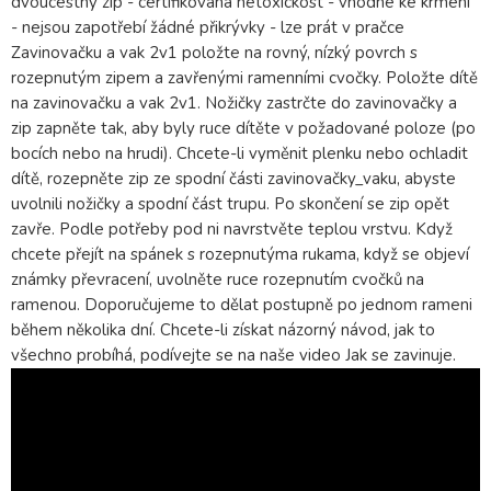
dvoucestný zip - certifikovaná netoxickost - vhodné ke krmení
- nejsou zapotřebí žádné přikrývky - lze prát v pračce
Zavinovačku a vak 2v1 položte na rovný, nízký povrch s
rozepnutým zipem a zavřenými ramenními cvočky. Položte dítě
na zavinovačku a vak 2v1. Nožičky zastrčte do zavinovačky a
zip zapněte tak, aby byly ruce dítěte v požadované poloze (po
bocích nebo na hrudi). Chcete-li vyměnit plenku nebo ochladit
dítě, rozepněte zip ze spodní části zavinovačky_vaku, abyste
uvolnili nožičky a spodní část trupu. Po skončení se zip opět
zavře. Podle potřeby pod ni navrstvěte teplou vrstvu. Když
chcete přejít na spánek s rozepnutýma rukama, když se objeví
známky převracení, uvolněte ruce rozepnutím cvočků na
ramenou. Doporučujeme to dělat postupně po jednom rameni
během několika dní. Chcete-li získat názorný návod, jak to
všechno probíhá, podívejte se na naše video Jak se zavinuje.