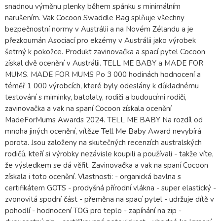
snadnou výměnu plenky během spánku s minimálním
narušením. Vak Cocoon Swaddle Bag splňuje všechny
bezpečnostní normy v Austrálii a na Novém Zélandu a je
přezkoumán Asociací pro ekzémy v Austrálii jako výrobek
šetrný k pokožce. Produkt zavinovačka a spací pytel Cocoon
získal dvě ocenění v Austrálii. TELL ME BABY a MADE FOR
MUMS. MADE FOR MUMS Po 3 000 hodinách hodnocení a
téměř 1 000 výrobcích, které byly odeslány k důkladnému
testování s miminky, batolaty, rodiči a budoucími rodiči,
zavinovačka a vak na spaní Cocoon získala ocenění
MadeForMums Awards 2024. TELL ME BABY Na rozdíl od
mnoha jiných ocenění, vítěze Tell Me Baby Award nevybírá
porota. Jsou založeny na skutečných recenzích australských
rodičů, kteří si výrobky nezávisle koupili a používali - takže víte,
že výsledkem se dá věřit. Zavinovačka a vak na spaní Cocoon
získala i toto ocenění. Vlastnosti: - organická bavlna s
certifikátem GOTS - prodyšná přírodní vlákna - super elastický -
zvonovitá spodní část - přeměna na spací pytel - udržuje dítě v
pohodlí - hodnocení TOG pro teplo - zapínání na zip -