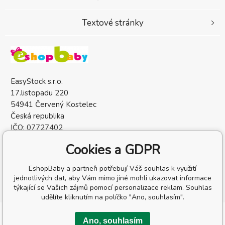
Textové stránky
EasyStock s.r.o.
17.listopadu 220
54941 Červený Kostelec
Česká republika
IČO: 07727402
DIČ: CZ07727402
Cookies a GDPR
EshopBaby a partneři potřebují Váš souhlas k využití
jednotlivých dat, aby Vám mimo jiné mohli ukazovat informace
týkající se Vašich zájmů pomocí personalizace reklam. Souhlas
udělíte kliknutím na políčko "Ano, souhlasím".
Copyright © 2026 EasyStock s.r.o.
Ano, souhlasím