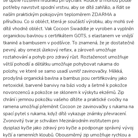
se úplné rozšíření hrudníku při dýchání. Rodiče si mohou podle
potřeby navrstvit spodní vrstvu, aby se dítě zahřálo, a řídit se
naším praktickým pokojovým teploměrem ZDARMA a
příručkou. Co si obléct, která je součástí výrobku, aby mohli své
dítě vhodně obléct. Vak Cocoon Swaddle je vyroben a vyplněn
organickou bavlnou s certifikátem GOTS, s elastanem ve vnější
tkanině a bambusem v podšívce. To znamená, že je dostatečně
pevný, aby omezil úlekový reflex, a zároveň umožňuje
roztahování a pohyb pro zdravý růst. Roztaženost umožňuje
větší pohodlí a děťátku umožňuje pohybovat rukama do
polohy, ve které se samo usadí uvnitř zavinovačky. Měkká,
prodyšná organická bavlna a bambus jsou certifikovány jako
netoxické, barvené barvivy na bázi vody a šetrné k pokožce
novorozenců a pokožce se sklonem k výskytu ekzémů. Zip
chrání i jemnou pokožku vašeho dítěte a praktické cvočky na
ramena umožňují přeměnit Cocoon ze zavinovačky s rukama na
spací pytel s rukama, když dítě vykazuje známky převracení.
Zvonovitý tvar je schválen Mezinárodním institutem pro
dysplazi kyčle jako zdravý pro kyčle a podporuje správný vývoj
kyčlí a ramenních kloubů. Obousměrný zip umožňuje rychlou a