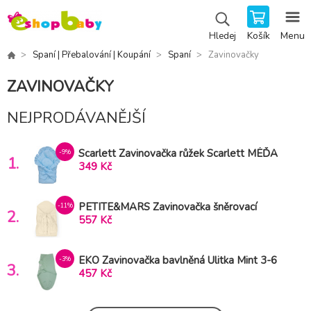
Košík
Menu
Hledej
Spaní | Přebalování | Koupání
Spaní
Zavinovačky
ZAVINOVAČKY
NEJPRODÁVANĚJŠÍ
Scarlett Zavinovačka růžek Scarlett MÉĎA
-9%
1.
- modrá
349 Kč
PETITE&MARS Zavinovačka šněrovací
-11%
2.
Nurse s pevnou kokosovou vložkou Light
557 Kč
Beige 75x75 cm
EKO Zavinovačka bavlněná Ulitka Mint 3-6
-3%
3.
kg
457 Kč