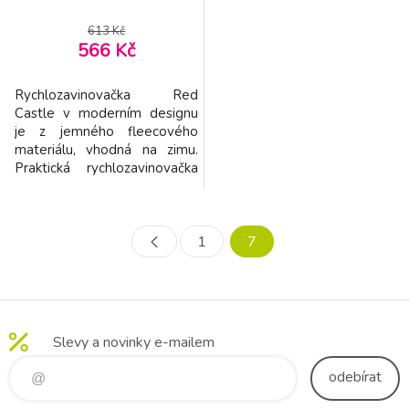
613 Kč
566 Kč
Rychlozavinovačka Red
Castle v moderním designu
je z jemného fleecového
materiálu, vhodná na zimu.
Praktická rychlozavinovačka
je určena pro děti od
narození. Nabízí teplo
a pohodlí a díky suchým
1
7
zipům se snadno otvírá.
Rychlozavinovačku je možno
použít do autosedačky,
nosítka, nebo jednoduše při
přenášení dítěte.
BABYNOMADE je k dostání
Slevy a novinky e-mailem
odebírat