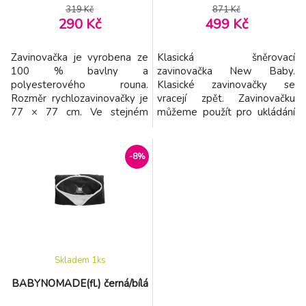
319 Kč
871 Kč
290 Kč
499 Kč
Zavinovačka je vyrobena ze
Klasická šněrovací
100 % bavlny a
zavinovačka New Baby.
polyesterového rouna.
Klasické zavinovačky se
Rozměr rychlozavinovačky je
vracejí zpět. Zavinovačku
77 × 77 cm. Ve stejném
můžeme použít pro ukládání
barevném provedení jako
kojenců ke spánku, ke kojení i
jsou růžky, nabízíme i
do kočárku. Zavinovačka se
soupravy do postýlek a také
zavazuje na tři řady stuh,
-8%
spací pytle.
které Vaše miminko pevně
zavinou. Rozměry: cca 70x70
cm Složení – povlak 100%
bavlna, Výplň – 100%
antialergické vlákno Tyto
výrobky j
Skladem 1
ks
BABYNOMADE(fl.) černá/bílá