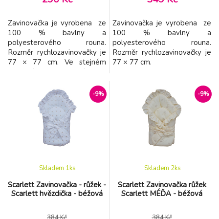
Zavinovačka je vyrobena ze
Zavinovačka je vyrobena ze
100 % bavlny a
100 % bavlny a
polyesterového rouna.
polyesterového rouna.
Rozměr rychlozavinovačky je
Rozměr rychlozavinovačky je
77 × 77 cm. Ve stejném
77 × 77 cm.
barevném provedení jako
jsou růžky, nabízíme i
soupravy do postýlek a
-9%
-9%
kolébek.
Skladem 1
ks
Skladem 2
ks
Scarlett Zavinovačka - růžek -
Scarlett Zavinovačka růžek
Scarlett hvězdička - béžová
Scarlett MÉĎA - béžová
384 Kč
384 Kč