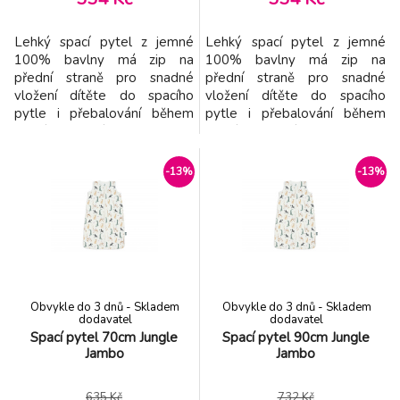
Lehký spací pytel z jemné
Lehký spací pytel z jemné
100% bavlny má zip na
100% bavlny má zip na
přední straně pro snadné
přední straně pro snadné
vložení dítěte do spacího
vložení dítěte do spacího
pytle i přebalování během
pytle i přebalování během
spaní. Spací pytel je
spaní. Spací pytel je
testován na TOG hodnotu,
testován na TOG hodnotu,
která určuje hřejivost spacích
která určuje hřejivost spacích
-13%
-13%
pytlů a dek. Čím vyšší je
pytlů a dek. Čím vyšší je
hodnota TOG, tím je produkt
hodnota TOG, tím je produkt
teplejší. Spací pytel má
teplejší. Spací pytel má
hodnotu TOG 0,5, jedná se
hodnotu TOG 0,5, jedná se
tedy o lehký spací pytel
tedy o lehký spací pytel
vhodný
vhodný
Obvykle do 3 dnů - Skladem
Obvykle do 3 dnů - Skladem
dodavatel
dodavatel
Spací pytel 70cm Jungle
Spací pytel 90cm Jungle
Jambo
Jambo
635 Kč
732 Kč