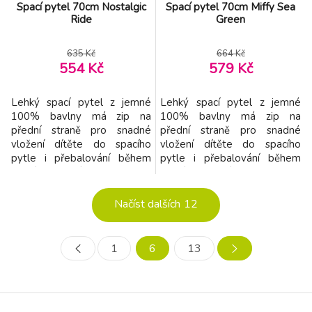
Spací pytel 70cm Nostalgic
Spací pytel 70cm Miffy Sea
Ride
Green
635 Kč
664 Kč
554 Kč
579 Kč
Lehký spací pytel z jemné
Lehký spací pytel z jemné
100% bavlny má zip na
100% bavlny má zip na
přední straně pro snadné
přední straně pro snadné
vložení dítěte do spacího
vložení dítěte do spacího
pytle i přebalování během
pytle i přebalování během
spaní. Spací pytel je
spaní. Spací pytel je
testován na TOG hodnotu,
testován na TOG hodnotu,
která určuje hřejivost spacích
která určuje hřejivost spacích
Načíst dalších
12
pytlů a dek. Čím vyšší je
pytlů a dek. Čím vyšší je
hodnota TOG, tím je produkt
hodnota TOG, tím je produkt
teplejší. Spací pytel má
teplejší. Spací pytel má
1
6
13
hodnotu TOG 0,5, jedná se
hodnotu TOG 0,5, jedná se
tedy o lehký spací pytel
tedy o lehký spací pytel
vhodný
vhodný