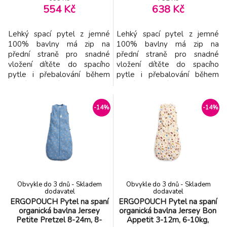
554 Kč
638 Kč
Lehký spací pytel z jemné
Lehký spací pytel z jemné
100% bavlny má zip na
100% bavlny má zip na
přední straně pro snadné
přední straně pro snadné
vložení dítěte do spacího
vložení dítěte do spacího
pytle i přebalování během
pytle i přebalování během
spaní. Spací pytel je
spaní. Spací pytel je
testován na TOG hodnotu,
testován na TOG hodnotu,
která určuje hřejivost spacích
která určuje hřejivost spacích
-14%
-14%
pytlů a dek. Čím vyšší je
pytlů a dek. Čím vyšší je
hodnota TOG, tím je produkt
hodnota TOG, tím je produkt
teplejší. Spací pytel má
teplejší. Spací pytel má
hodnotu TOG 0,5, jedná se
hodnotu TOG 0,5, jedná se
tedy o lehký spací pytel
tedy o lehký spací pytel
vhodný
vhodný
Obvykle do 3 dnů - Skladem
Obvykle do 3 dnů - Skladem
dodavatel
dodavatel
ERGOPOUCH Pytel na spaní
ERGOPOUCH Pytel na spaní
organická bavlna Jersey
organická bavlna Jersey Bon
Petite Pretzel 8-24m, 8-
Appetit 3-12m, 6-10kg,