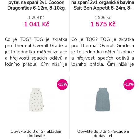
pytel na spaní 2v1 Cocoon
na spaní 2v1 organická bavlna
Dragonflies 6-12m, 8-10kg,
Suit Bon Appetit 8-24m, 8-
0,2tog
14kg, 0,2tog
1 209 Kč
1 906 Kč
1 041 Kč
1 575 Kč
Co je TOG? TOG je zkratka
Co je TOG? TOG je zkratka
pro Thermal Overall Grade a
pro Thermal Overall Grade a
je to jednotka měření izolace
je to jednotka měření izolace
a hřejivosti spacích oděvů a
a hřejivosti spacích oděvů a
ložního prádla. Čím nižší je
ložního prádla. Čím nižší je
hodnocení TOG, tím je látka
hodnocení TOG, tím je látka
lehčí; čím je hodnocení vyšší,
lehčí; čím je hodnocení vyšší,
tím je látka více vycpaná a
tím je látka více vycpaná a
-13%
-13%
izolována. Popis Je navržena
izolována. Oceněný pytel na
tak, aby se dala snadno
spaní se pomocí 4-cestných
používat a aby se z ní těžko
zipů změní ze spacího pytle
unikalo. Tato zavinovačka s
na pytel s nohama (overal).
Obvykle do 3 dnů - Skladem
Obvykle do 3 dnů - Skladem
dodavatel
dodavatel