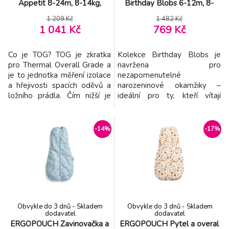
Appetit 8-24m, 8-14kg,
Birthday Blobs 6-12m, 8-
0,2tog
10kg, 1tog
1 209 Kč
1 482 Kč
1 041 Kč
769 Kč
Co je TOG? TOG je zkratka
Kolekce Birthday Blobs je
pro Thermal Overall Grade a
navržena pro
je to jednotka měření izolace
nezapomenutelné
a hřejivosti spacích oděvů a
narozeninové okamžiky –
ložního prádla. Čím nižší je
ideální pro ty, kteří vítají
hodnocení TOG, tím je látka
nového člena rodiny nebo
lehčí; čím je hodnocení vyšší,
slaví speciální věk. Objevte
tím je látka více vycpaná a
postavičky jako Boo, Bella,
-14%
-17%
izolována. Popis: Pytel na
Basil, Bear a dalších, které
spaní pro miminka a batolata
přinesou vašim dětem smích
určený pro děti, obvykle od
a radost při každém usínání.
přibližně 3 měsíců. Pytel
Tyto zábavné postavičky jsou
ideální pro oslavení
výjimečných nar
Obvykle do 3 dnů - Skladem
Obvykle do 3 dnů - Skladem
dodavatel
dodavatel
ERGOPOUCH Zavinovačka a
ERGOPOUCH Pytel a overal