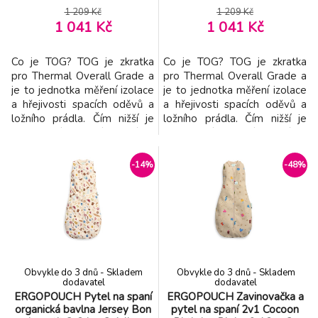
14kg, 0,2tog
0,2tog
1 209 Kč
1 209 Kč
1 041 Kč
1 041 Kč
Co je TOG? TOG je zkratka
Co je TOG? TOG je zkratka
pro Thermal Overall Grade a
pro Thermal Overall Grade a
je to jednotka měření izolace
je to jednotka měření izolace
a hřejivosti spacích oděvů a
a hřejivosti spacích oděvů a
ložního prádla. Čím nižší je
ložního prádla. Čím nižší je
hodnocení TOG, tím je látka
hodnocení TOG, tím je látka
lehčí; čím je hodnocení vyšší,
lehčí; čím je hodnocení vyšší,
tím je látka více vycpaná a
tím je látka více vycpaná a
-14%
-48%
izolována. Popis: Pytel na
izolována. Popis: Pytel na
spaní pro miminka a batolata
spaní pro miminka a batolata
určený pro děti, obvykle od
určený pro děti, obvykle od
přibližně 3 měsíců. Pytel
přibližně 3 měsíců. Pytel
Obvykle do 3 dnů - Skladem
Obvykle do 3 dnů - Skladem
dodavatel
dodavatel
ERGOPOUCH Pytel na spaní
ERGOPOUCH Zavinovačka a
organická bavlna Jersey Bon
pytel na spaní 2v1 Cocoon