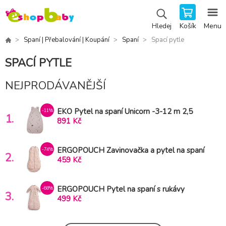
Košík
Menu
Hledej
Spaní | Přebalování | Koupání
Spaní
Spací pytle
SPACÍ PYTLE
NEJPRODÁVANĚJŠÍ
EKO Pytel na spaní Unicorn -3-12 m 2,5
-11%
1.
tog
891 Kč
ERGOPOUCH Zavinovačka a pytel na spaní
-74%
2.
2v1 Cocoon Daisies 6-12m, 8-10kg, 2,5tog
459 Kč
ERGOPOUCH Pytel na spaní s rukávy
-68%
3.
organická bavlna Jersey Daisies 8-24m, 8-
499 Kč
14kg, 1tog