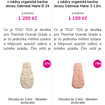
s rukávy organická bavlna
s rukávy organická bavlna
Jersey Oatmeal Marle 8-24
Jersey Oatmeal Marle 3-12m,
m, 8-14 kg, 3,5 tog
6-10kg, 3,5tog
2 419 Kč
2 419 Kč
1 299 Kč
1 199 Kč
Co je TOG? TOG je zkratka
Co je TOG? TOG je zkratka
pro Thermal Overall Grade a
pro Thermal Overall Grade a
je to jednotka měření izolace
je to jednotka měření izolace
a hřejivosti spacích oděvů a
a hřejivosti spacích oděvů a
ložního prádla. Čím nižší je
ložního prádla. Čím nižší je
hodnocení TOG, tím je látka
hodnocení TOG, tím je látka
lehčí; čím je hodnocení vyšší,
lehčí; čím je hodnocení vyšší,
tím je látka více vycpaná a
tím je látka více vycpaná a
-47%
-79%
izolována. Vak na spaní s
izolována. Vak na spaní s
rukávy je celoroční spací
rukávy je celoroční spací
pytel pro miminka a batolata,
pytel pro miminka a batolata,
která spí s rozpaženýma ruka
která spí s rozpaženýma ruka
Obvykle do 3 dnů - Skladem
Obvykle do 3 dnů - Skladem
dodavatel
dodavatel