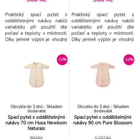
Praktický spací pytel s
Praktický spací pytel s
oddělitelnými rukávy nabízí
oddělitelnými rukávy nabízí
variabilitu při použití dle
variabilitu při použití dle
počasí a teploty v místnosti.
počasí a teploty v místnosti.
Díky jemné výplni je vhodný
Díky jemné výplni je vhodný
pro použití místo peřinky.
pro použití místo peřinky.
Spací pytel zajistí, že se dítě
Spací pytel zajistí, že se dítě v
v noci neodkope a bude tak
noci neodkope a bude tak po
-10%
-10%
po celou dobu spánku v
celou dobu spánku v pohodlí
pohodlí a teple bez rizika
a teple bez rizika
prochladnutí. Kryté zipy v
prochladnutí. Kryté zipy v
průramcích umožňují snadné
průramcích umožňují snadné
oddělení ruk
oddělení ruk
Obvykle do 3 dnů - Skladem
Obvykle do 3 dnů - Skladem
dodavatel
dodavatel
Spací pytel s oddělitelnými
Spací pytel s oddělitelnými
rukávy 70 cm Husa Newborn
rukávy 90 cm Pure Blossom
Naturals
903 Kč
1 227 Kč