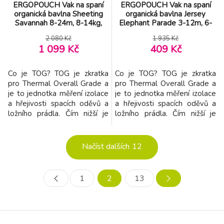
ERGOPOUCH Vak na spaní
ERGOPOUCH Vak na spaní
organická bavlna Sheeting
organická bavlna Jersey
Savannah 8-24m, 8-14kg,
Elephant Parade 3-12m, 6-
1tog
10kg, 2,5tog
2 080 Kč
1 935 Kč
1 099 Kč
409 Kč
Co je TOG? TOG je zkratka
Co je TOG? TOG je zkratka
pro Thermal Overall Grade a
pro Thermal Overall Grade a
je to jednotka měření izolace
je to jednotka měření izolace
a hřejivosti spacích oděvů a
a hřejivosti spacích oděvů a
ložního prádla. Čím nižší je
ložního prádla. Čím nižší je
hodnocení TOG, tím je látka
hodnocení TOG, tím je látka
lehčí; čím je hodnocení vyšší,
lehčí; čím je hodnocení vyšší,
tím je látka více vycpaná a
tím je látka více vycpaná a
Načíst dalších
12
izolována. Popis Vak na spaní
izolována. Vak na spaní pro
Sheeting pro miminka a
miminka a batolata určený
batolata určený pro spící děti
pro děti, obvykle od přibližně
1
2
13
na rukou obvykle od přibl
3 měsíců. Vak na spaní Je