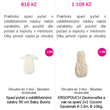
816 Kč
1 109 Kč
Praktický spací pytel s
Praktický spací pytel s
oddělitelnými rukávy nabízí
oddělitelnými rukávy nabízí
variabilitu při použití dle
variabilitu při použití dle
počasí a teploty v místnosti.
počasí a teploty v místnosti.
Díky jemné výplni je vhodný
Díky jemné výplni je vhodný
pro použití místo peřinky.
pro použití místo peřinky.
Spací pytel zajistí, že se dítě
Spací pytel zajistí, že se dítě v
v noci neodkope a bude tak
noci neodkope a bude tak po
-10%
-14%
po celou dobu spánku v
celou dobu spánku v pohodlí
pohodlí a teple bez rizika
a teple bez rizika
prochladnutí. Kryté zipy v
prochladnutí. Kryté zipy v
průramcích umožňují snadné
průramcích umožňují snadné
oddělení ruk
oddělení ruk
Obvykle do 3 dnů - Skladem
Obvykle do 3 dnů - Skladem
dodavatel
dodavatel
Spací pytel s oddělitelnými
ERGOPOUCH Zavinovačka a
rukávy 90 cm Baby Bunny
vak na spaní 2v1 Cocoon
Savannah 6-12m, 8-10kg,