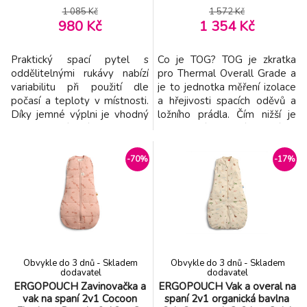
0,2tog
1 085 Kč
1 572 Kč
980 Kč
1 354 Kč
Praktický spací pytel s
Co je TOG? TOG je zkratka
oddělitelnými rukávy nabízí
pro Thermal Overall Grade a
variabilitu při použití dle
je to jednotka měření izolace
počasí a teploty v místnosti.
a hřejivosti spacích oděvů a
Díky jemné výplni je vhodný
ložního prádla. Čím nižší je
pro použití místo peřinky.
hodnocení TOG, tím je látka
Spací pytel zajistí, že se dítě
lehčí; čím je hodnocení vyšší,
v noci neodkope a bude tak
tím je látka více vycpaná a
-70%
-17%
po celou dobu spánku v
izolována. Je navržena tak,
pohodlí a teple bez rizika
aby se dala snadno používat
prochladnutí. Kryté zipy v
a aby se z ní těžko unikalo.
průramcích umožňují snadné
Tato zavinovačka se zip
oddělení ruk
Obvykle do 3 dnů - Skladem
Obvykle do 3 dnů - Skladem
dodavatel
dodavatel
ERGOPOUCH Zavinovačka a
ERGOPOUCH Vak a overal na
vak na spaní 2v1 Cocoon
spaní 2v1 organická bavlna