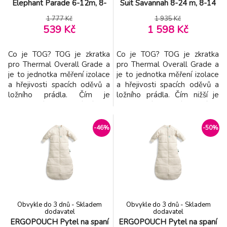
Elephant Parade 6-12m, 8-
Suit Savannah 8-24 m, 8-14
10kg, 2,5tog
kg, 0,2 tog
1 777 Kč
1 935 Kč
539 Kč
1 598 Kč
Co je TOG? TOG je zkratka
Co je TOG? TOG je zkratka
pro Thermal Overall Grade a
pro Thermal Overall Grade a
je to jednotka měření izolace
je to jednotka měření izolace
a hřejivosti spacích oděvů a
a hřejivosti spacích oděvů a
ložního prádla. Čím je
ložního prádla. Čím nižší je
hodnocení TOG nižší, tím je
hodnocení TOG, tím je látka
látka lehčí; čím je hodnocení
lehčí; čím je hodnocení vyšší,
vyšší, tím je látka více
tím je látka více vycpaná a
-46%
-50%
vycpaná a izolovaná. Je
izolována. Oceněný vak na
navržena tak, aby se dala
spaní se pomocí 4-cestných
snadno používat a aby se z ní
zipů změní ze spacího pytle
těžko unikalo. Tato
na vak s nohama (overal). Vně
zavinovačka se zipem
Obvykle do 3 dnů - Skladem
Obvykle do 3 dnů - Skladem
dodavatel
dodavatel
ERGOPOUCH Pytel na spaní
ERGOPOUCH Pytel na spaní