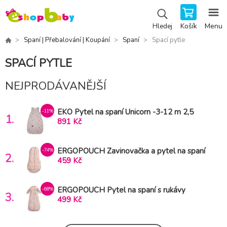
Košík
Menu
Hledej
Spaní | Přebalování | Koupání
Spaní
Spací pytle
SPACÍ PYTLE
NEJPRODÁVANĚJŠÍ
EKO Pytel na spaní Unicorn -3-12 m 2,5
-11%
1.
tog
891 Kč
ERGOPOUCH Zavinovačka a pytel na spaní
-74%
2.
2v1 Cocoon Daisies 6-12m, 8-10kg, 2,5tog
459 Kč
ERGOPOUCH Pytel na spaní s rukávy
-68%
3.
organická bavlna Jersey Daisies 8-24m, 8-
499 Kč
14kg, 1tog