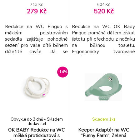
713 Kč
604 Kč
279 Kč
520 Kč
Redukce na WC Pinguo s
Redukce na WC OK Baby
měkkým polstrováním
Pinguo pomáhá dětem získat
sedadla zajišťuje pohodlné
jistotu při přechodu z nočníku
sezení pro vaše dítě během
na běžnou toaletu.
důležité chvíle. Dá se
Ergonomicky tvarované
bezpečně připevnit na
sedátko poskytuje dítěti
záchodovou mísu. Je
pohodlné a bezpečné sezení,
vybavena dvěma držadly po
zatímco praktický systém
-14%
stranách, kde se dítě může
uchycení pomáhá zajistit
chytit. Polstrované sedadlo
stabilní umístění na většině
lze snadno vyjmout a vyčistit.
standardních toaletních mís.
Na spodní straně se nacházejí
Protiskluzové prvky zvyšují
protiskluzové gumové krytky,
bezpečnost během používání
které b
a
Obvykle do 3 dnů - Skladem
Skladem 1
ks
dodavatel
OK BABY Redukce na WC
Keeper Adaptér na WC
měkká protiskluzová s
"Funny Farm", Zelená