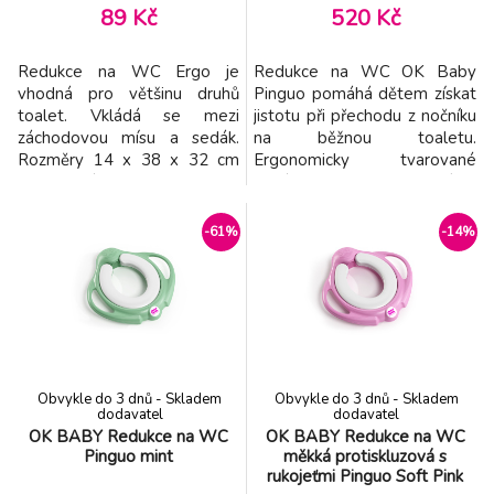
89 Kč
520 Kč
Redukce na WC Ergo je
Redukce na WC OK Baby
vhodná pro většinu druhů
Pinguo pomáhá dětem získat
toalet. Vkládá se mezi
jistotu při přechodu z nočníku
záchodovou mísu a sedák.
na běžnou toaletu.
Rozměry 14 x 38 x 32 cm
Ergonomicky tvarované
Adresa výrobce: Okbaby s.rl.
sedátko poskytuje dítěti
Via Del Lavoro 26, 24060,
pohodlné a bezpečné sezení,
Telgate (BG), Italy Phone
zatímco praktický systém
-61%
-14%
+39035830004
uchycení pomáhá zajistit
okbaby@okbaby.it
stabilní umístění na většině
www.okbaby.it
standardních toaletních mís.
Protiskluzové prvky zvyšují
bezpečnost během používání
a
Obvykle do 3 dnů - Skladem
Obvykle do 3 dnů - Skladem
dodavatel
dodavatel
OK BABY Redukce na WC
OK BABY Redukce na WC
Pinguo mint
měkká protiskluzová s
rukojeťmi Pinguo Soft Pink