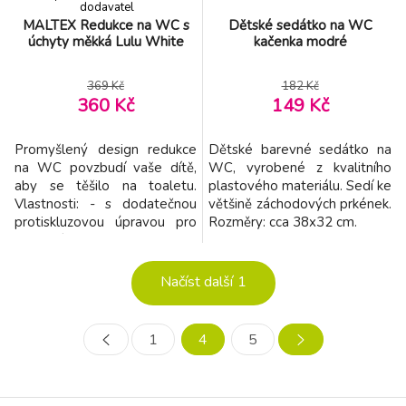
dodavatel
MALTEX Redukce na WC s
Dětské sedátko na WC
úchyty měkká Lulu White
kačenka modré
369 Kč
182 Kč
360 Kč
149 Kč
Promyšlený design redukce
Dětské barevné sedátko na
na WC povzbudí vaše dítě,
WC, vyrobené z kvalitního
aby se těšilo na toaletu.
plastového materiálu. Sedí ke
Vlastnosti: - s dodatečnou
většině záchodových prkének.
protiskluzovou úpravou pro
Rozměry: cca 38x32 cm.
zajištění redukce na toaletě -
s vysokou zádovou částí a
jemně polstrovaným
Načíst další
1
sedadlem pro větší pohodlí a
podporu vašeho dítěte -
snadné čištění - sedadlo je
1
4
5
omyvatelné, takže můžete
rychle a bezpečně