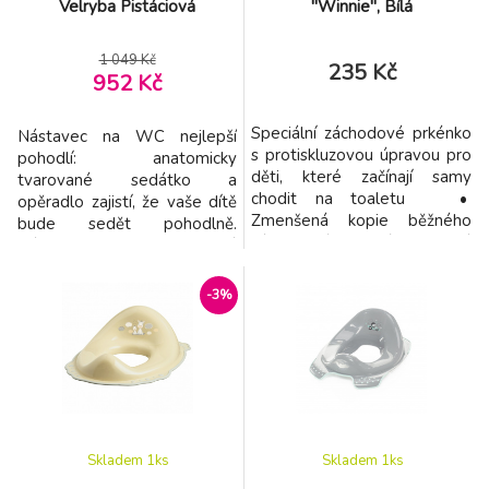
Velryba Pistáciová
"Winnie", Bílá
1 049 Kč
235 Kč
952 Kč
Speciální záchodové prkénko
Nástavec na WC nejlepší
s protiskluzovou úpravou pro
pohodlí: anatomicky
děti, které začínají samy
tvarované sedátko a
chodit na toaletu •
opěradlo zajistí, že vaše dítě
Zmenšená kopie běžného
bude sedět pohodlně.
záchodového prkénka, která
Nástavec na WC je vhodný
je velmi stabilní a hodí se na
pro dívky i chlapce
většinu toalet • Redukce na
promyšlený design: dětské
-3%
WC je vybavena
záchodové sedátko lze
protiskluzovou úpravu •
univerzálně použít na
Brání proklouznutí dítěte do
standardní záchodovou
mísy • Je vyrobena z
mísu a má navíc ochranu proti
jemného plastu snadného na
stříkající vodě a
protiskluzovou spodní stranu
dlouhotrva
Skladem 1
ks
Skladem 1
ks