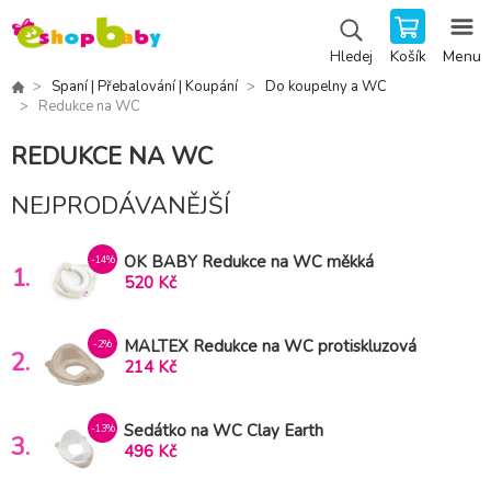
Košík
Menu
Hledej
Spaní | Přebalování | Koupání
Do koupelny a WC
Redukce na WC
REDUKCE NA WC
NEJPRODÁVANĚJŠÍ
OK BABY Redukce na WC měkká
-14%
1.
protiskluzová s rukojeťmi Pinguo Soft
520 Kč
White
MALTEX Redukce na WC protiskluzová
-2%
2.
Classic Beige
214 Kč
Sedátko na WC Clay Earth
-13%
3.
496 Kč