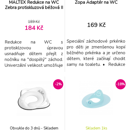
MALTEX Redukce na WC
Zopa Adaptér na WC
Zebra protiskluzová béžová II
189 Kč
169 Kč
184 Kč
Speciální záchodové prkénko
Redukce na WC s
pro děti je zmenšenou kopií
protisklzovou úpravou
běžného prkénka a je určeno
usnadňuje dětem přejít z
dětem, které začínají chodit
nočníku na "dospělý" záchod.
samy na toaletu. • Redukce
Univerzální velikost umožňuje
na WC s protiskluzovou
použití na většině
úpravou • Brání proklouznutí
záchodových prkének.
dítěte do mísy • Prkénko je
Redukce se dá bezpečně
-2%
-18%
velmi stabilní a hodí se na
nasadit na záchod, je
většinu toalet • Je vyrobeno
pohodlná pro dítě, praktická,
z jemného plastu a je
hygienická a velmi snadno
praktické na čištění •
omyvatelná. Rozměry: 36,5 x
Vyrobeno v E
32 x 9 cm
Obvykle do 3 dnů - Skladem
Skladem 1
ks