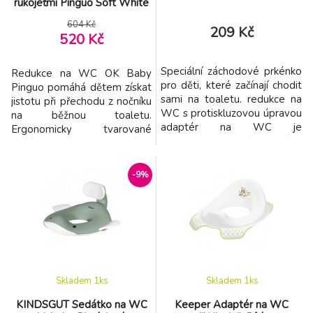
rukojeťmi Pinguo Soft White
604 Kč
209 Kč
520 Kč
Speciální záchodové prkénko
Redukce na WC OK Baby
pro děti, které začínají chodit
Pinguo pomáhá dětem získat
sami na toaletu. redukce na
jistotu při přechodu z nočníku
WC s protiskluzovou úpravou
na běžnou toaletu.
adaptér na WC je
Ergonomicky tvarované
zmenšenou kopií běžného
sedátko poskytuje dítěti
prkénka brání proklouznutí
pohodlné a bezpečné sezení,
dítěte do mísy vyrobeno z
zatímco praktický systém
-9%
jemného plastu praktické na
uchycení pomáhá zajistit
čištění prkénko je velmi
stabilní umístění na většině
stabilní a hodí se na většinu
standardních toaletních mís.
toalet
Protiskluzové prvky zvyšují
bezpečnost během používání
a
Skladem 1
ks
Skladem 1
ks
KINDSGUT Sedátko na WC
Keeper Adaptér na WC