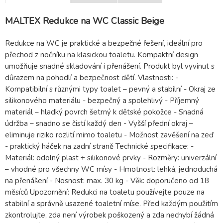
MALTEX Redukce na WC Classic Beige
Redukce na WC je praktické a bezpečné řešení, ideální pro
přechod z nočníku na klasickou toaletu. Kompaktní design
umožňuje snadné skladování i přenášení. Produkt byl vyvinut s
důrazem na pohodlí a bezpečnost dětí. Vlastnosti: -
Kompatibilní s různými typy toalet – pevný a stabilní - Okraj ze
silikonového materiálu - bezpečný a spolehlivý - Příjemný
materiál – hladký povrch šetrný k dětské pokožce - Snadná
údržba – snadno se čistí každý den - Vyšší přední okraj –
eliminuje riziko rozlití mimo toaletu - Možnost zavěšení na zeď
- praktický háček na zadní straně Technické specifikace: -
Materiál: odolný plast + silikonové prvky - Rozměry: univerzální
– vhodné pro všechny WC mísy - Hmotnost: lehká, jednoduchá
na přenášení - Nosnost: max. 30 kg - Věk: doporučeno od 18
měsíců Upozornění: Redukci na toaletu používejte pouze na
stabilní a správně usazené toaletní míse. Před každým použitím
zkontrolujte, zda není výrobek poškozený a zda nechybí žádná