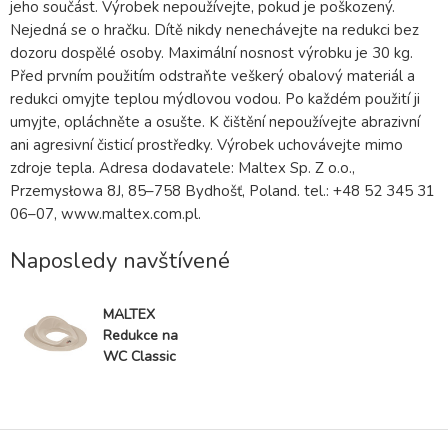
jeho součást. Výrobek nepoužívejte, pokud je poškozený.
Nejedná se o hračku. Dítě nikdy nenechávejte na redukci bez
dozoru dospělé osoby. Maximální nosnost výrobku je 30 kg.
Před prvním použitím odstraňte veškerý obalový materiál a
redukci omyjte teplou mýdlovou vodou. Po každém použití ji
umyjte, opláchněte a osušte. K čištění nepoužívejte abrazivní
ani agresivní čisticí prostředky. Výrobek uchovávejte mimo
zdroje tepla. Adresa dodavatele: Maltex Sp. Z o.o.,
Przemysłowa 8J, 85–758 Bydhošť, Poland. tel.: +48 52 345 31
06–07, www.maltex.com.pl.
Naposledy navštívené
MALTEX
Redukce na
WC Classic
Beige