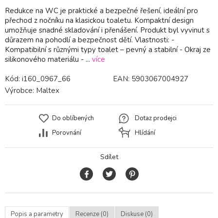
Redukce na WC je praktické a bezpečné řešení, ideální pro
přechod z nočníku na klasickou toaletu. Kompaktní design
umožňuje snadné skladování i přenášení. Produkt byl vyvinut s
důrazem na pohodlí a bezpečnost dětí. Vlastnosti: -
Kompatibilní s různými typy toalet – pevný a stabilní - Okraj ze
silikonového materiálu - ...
více
Kód:
i160_0967_66
EAN:
5903067004927
Výrobce:
Maltex
Do oblíbených
Dotaz prodejci
Porovnání
Hlídání
Sdílet
Popis a parametry
Recenze (0)
Diskuse (0)