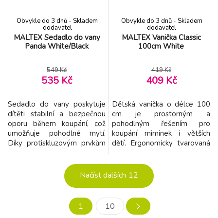
pro chla
Obvykle do 3 dnů - Skladem
Obvykle do 3 dnů - Skladem
dodavatel
dodavatel
MALTEX Sedadlo do vany
MALTEX Vanička Classic
Panda White/Black
100cm White
549 Kč
419 Kč
535 Kč
409 Kč
Sedadlo do vany poskytuje
Dětská vanička o délce 100
dítěti stabilní a bezpečnou
cm je prostorným a
oporu během koupání, což
pohodlným řešením pro
umožňuje pohodlné mytí.
koupání miminek i větších
Díky protiskluzovým prvkům
dětí. Ergonomicky tvarovaná
a ergonomickému designu
konstrukce zaručuje stabilitu a
podporuje správné držení
pohodlí během koupele.
těla a zvyšuje komfort rodiče
Vlastnosti: - Kompatibilní s
Načíst dalších
12
při péči o miminko. Vlastnosti:
koupelovými sedadly a
- Ergonomický tvar –
stojany o délce 100 cm -
přizpůsobený anatomii dítěte
Lehká a praktická –
1
10
- Protiskluzové prvky –
jednoduchá na přenášení i