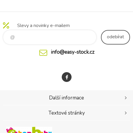
zvyšují bezpečnost během
skladování - Zaoblené hrany
– bezpečnost
Slevy a novinky e-mailem
odebírat
info@easy-stock.cz
Další informace
Textové stránky