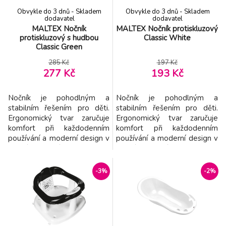
Obvykle do 3 dnů - Skladem
Obvykle do 3 dnů - Skladem
dodavatel
dodavatel
MALTEX Nočník
MALTEX Nočník protiskluzový
protiskluzový s hudbou
Classic White
Classic Green
285 Kč
197 Kč
277 Kč
193 Kč
Nočník je pohodlným a
Nočník je pohodlným a
stabilním řešením pro děti.
stabilním řešením pro děti.
Ergonomický tvar zaručuje
Ergonomický tvar zaručuje
komfort při každodenním
komfort při každodenním
používání a moderní design v
používání a moderní design v
jemných barvách se skvěle
jemných barvách se skvěle
hodí do koupelny nebo
hodí do koupelny nebo
dětského pokoje. Díky
dětského pokoje. Díky
-3%
-2%
protiskluzové úpravě nočník
protiskluzové úpravě nočník
pevně drží a neklouže. Při
pevně drží a neklouže.
použití vydává melodii, která
Vlastnosti: - Protiskluzová
motivuje dítě a činí učení
úprava po celém obvodu -
příjemnějším. Vlastnosti: -
Univerzální design – vhodný