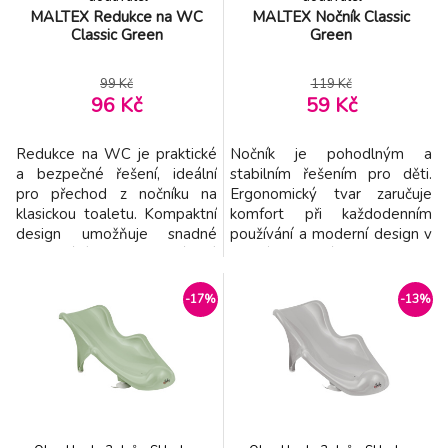
MALTEX Redukce na WC
MALTEX Nočník Classic
Classic Green
Green
99 Kč
119 Kč
96 Kč
59 Kč
Redukce na WC je praktické
Nočník je pohodlným a
a bezpečné řešení, ideální
stabilním řešením pro děti.
pro přechod z nočníku na
Ergonomický tvar zaručuje
klasickou toaletu. Kompaktní
komfort při každodenním
design umožňuje snadné
používání a moderní design v
skladování i přenášení.
jemných barvách se skvěle
Produkt byl vyvinut s
hodí do koupelny nebo
důrazem na pohodlí a
dětského pokoje. Vlastnosti: -
-17%
-13%
bezpečnost dětí. Vlastnosti: -
Univerzální design – vhodný
Kompatibilní s různými typy
pro chlapce i dívky; 2 cm
toalet – pevný a stabilní -
přední výčnělek zabraňuje
Okraj ze silikonového
vylití při silnějším tlaku u
materiálu - bezpečný a
chlapců a zároveň posk
spolehliv