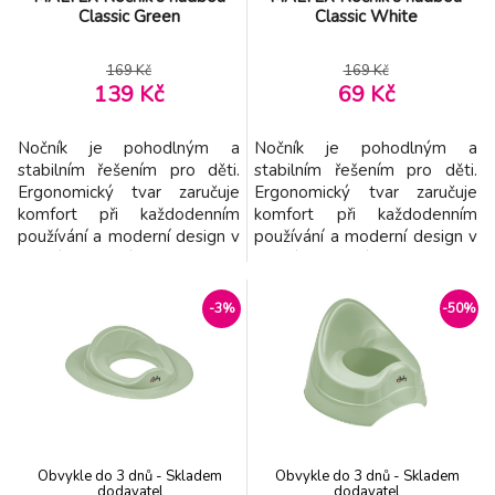
Classic Green
Classic White
169 Kč
169 Kč
139 Kč
69 Kč
Nočník je pohodlným a
Nočník je pohodlným a
stabilním řešením pro děti.
stabilním řešením pro děti.
Ergonomický tvar zaručuje
Ergonomický tvar zaručuje
komfort při každodenním
komfort při každodenním
používání a moderní design v
používání a moderní design v
jemných barvách se skvěle
jemných barvách se skvěle
hodí do koupelny nebo
hodí do koupelny nebo
dětského pokoje. Při použití
dětského pokoje. Při použití
-3%
-50%
vydává melodii, která
vydává melodii, která
motivuje dítě a činí učení
motivuje dítě a činí učení
příjemnějším. Vlastnosti: -
příjemnějším. Vlastnosti: -
Hudební funkce – přehrává
Hudební funkce – přehrává
melodii při použití, což motiv
melodii při použití, což motiv
Obvykle do 3 dnů - Skladem
Obvykle do 3 dnů - Skladem
dodavatel
dodavatel