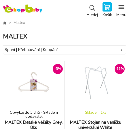
Košík
Menu
Hledej
Maltex
MALTEX
Spaní | Přebalování | Koupání
-3%
-11%
Obvykle do 3 dnů - Skladem
Skladem 1
ks
dodavatel
MALTEX Dětské věšáky Grey,
MALTEX Stojan na vaničku
8ks
univerzální White