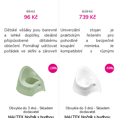
99 Kč
829 Kč
96 Kč
739 Kč
Dětské věšáky jsou barevné
Univerzální stojan je
a lehké doplňky, ideálně
praktickým řešením pro
přizpůsobené dětskému
pohodlné a bezpečné
oblečení. Pomáhají udržovat
koupání miminka. Je
pořádek ve skříni a zároveň
kompatibilní s různými
učí děti organizovanosti.
velikostmi vaniček, včetně
Vlastnosti: - Přizpůsobená
těch v atypických rozměrech.
velikost – vhodné pro dětské
Umožňuje koupat dítě ve
-18%
-59%
oblečení - Bezpečný tvar –
výši, která je ergonomická a
bez ostrých hran - Barevný
šetří záda rodičů. Vlastnosti: -
design – podporuje
Univerzální použití – vhodný
samostatnost dítěte - Lehká,
pro různé velikosti vaniček
ale odolná konstrukce - I
včetně nestandardních -
Ergonomi
Obvykle do 3 dnů - Skladem
Obvykle do 3 dnů - Skladem
dodavatel
dodavatel
MALTEX Nočník s hudbou
MALTEX Nočník s hudbou