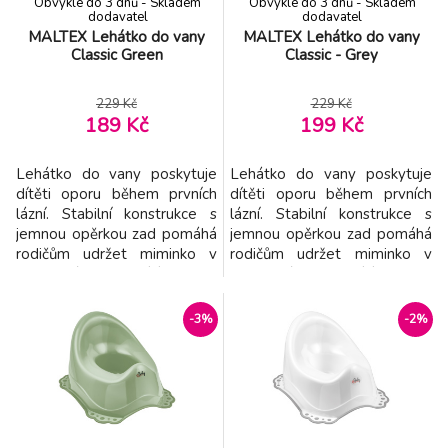
Obvykle do 3 dnů - Skladem
Obvykle do 3 dnů - Skladem
dodavatel
dodavatel
MALTEX Lehátko do vany
MALTEX Lehátko do vany
Classic Green
Classic - Grey
229 Kč
229 Kč
189 Kč
199 Kč
Lehátko do vany poskytuje
Lehátko do vany poskytuje
dítěti oporu během prvních
dítěti oporu během prvních
lázní. Stabilní konstrukce s
lázní. Stabilní konstrukce s
jemnou opěrkou zad pomáhá
jemnou opěrkou zad pomáhá
rodičům udržet miminko v
rodičům udržet miminko v
pohodlné polosedící poloze.
pohodlné polosedící poloze.
Vlastnosti: - Široká opěrka
Vlastnosti: - Široká opěrka
zad – pro pohodlí a
zad – pro pohodlí a
-3%
-2%
bezpečnost dítěte - Přísavky
bezpečnost dítěte - Přísavky
– zajišťují stabilitu sedáku ve
– zajišťují stabilitu sedáku ve
vaničce - Zaoblené hrany –
vaničce - Zaoblené hrany –
chrání citlivou dětskou
chrání citlivou dětskou
pokožku - Snadná ú
pokožku - Snadná ú