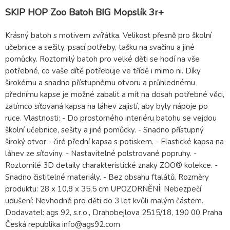
SKIP HOP Zoo Batoh BIG Mopslík 3r+
Krásný batoh s motivem zvířátka. Velikost přesně pro školní
učebnice a sešity, psací potřeby, tašku na svačinu a jiné
pomůcky. Roztomilý batoh pro velké děti se hodí na vše
potřebné, co vaše dítě potřebuje ve třídě i mimo ni. Díky
širokému a snadno přístupnému otvoru a průhlednému
přednímu kapse je možné zabalit a mít na dosah potřebné věci,
zatímco síťovaná kapsa na láhev zajistí, aby byly nápoje po
ruce. Vlastnosti: - Do prostorného interiéru batohu se vejdou
školní učebnice, sešity a jiné pomůcky. - Snadno přístupný
široký otvor - čiré přední kapsa s potiskem. - Elastické kapsa na
láhev ze síťoviny. - Nastavitelné polstrované popruhy. -
Roztomilé 3D detaily charakteristické znaky ZOO® kolekce. -
Snadno čistitelné materiály. - Bez obsahu ftalátů. Rozměry
produktu: 28 x 10,8 x 35,5 cm UPOZORNĚNÍ: Nebezpečí
udušení: Nevhodné pro děti do 3 let kvůli malým částem.
Dodavatel: ags 92, s.r.o., Drahobejlova 2515/18, 190 00 Praha
Česká republika info@ags92.com