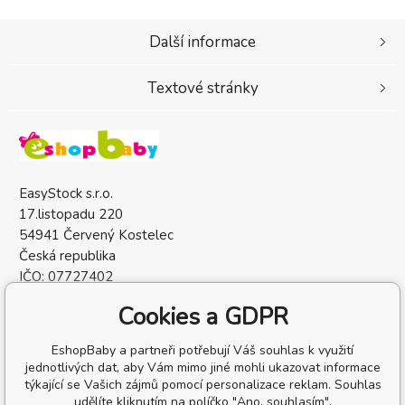
Další informace
Textové stránky
EasyStock s.r.o.
17.listopadu 220
54941 Červený Kostelec
Česká republika
IČO: 07727402
DIČ: CZ07727402
Cookies a GDPR
EshopBaby a partneři potřebují Váš souhlas k využití
jednotlivých dat, aby Vám mimo jiné mohli ukazovat informace
týkající se Vašich zájmů pomocí personalizace reklam. Souhlas
udělíte kliknutím na políčko "Ano, souhlasím".