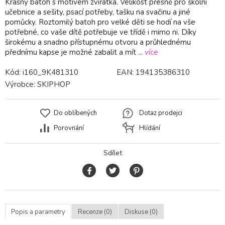
Krásný batoh s motivem zvířátka. Velikost přesně pro školní
učebnice a sešity, psací potřeby, tašku na svačinu a jiné
pomůcky. Roztomilý batoh pro velké děti se hodí na vše
potřebné, co vaše dítě potřebuje ve třídě i mimo ni. Díky
širokému a snadno přístupnému otvoru a průhlednému
přednímu kapse je možné zabalit a mít ...
více
Kód:
i160_9K481310
EAN:
194135386310
Výrobce:
SKIPHOP
Do oblíbených
Dotaz prodejci
Porovnání
Hlídání
Sdílet
Popis a parametry
Recenze (0)
Diskuse (0)