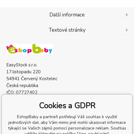
Další informace
Textové stránky
EasyStock s.r.o.
17.listopadu 220
54941 Červený Kostelec
Česká republika
IČO: 07727402
DIČ: CZ07727402
Cookies a GDPR
EshopBaby a partneři potřebují Váš souhlas k využití
jednotlivých dat, aby Vám mimo jiné mohli ukazovat informace
týkající se Vašich zájmů pomocí personalizace reklam. Souhlas
udělíte kliknutím na políčko "Ano, souhlasím".