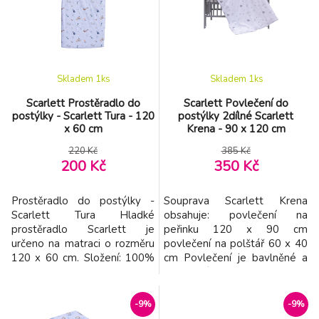
Skladem 1
ks
Skladem 1
ks
Scarlett Prostěradlo do
Scarlett Povlečení do
postýlky - Scarlett Tura - 120
postýlky 2dílné Scarlett
x 60 cm
Krena - 90 x 120 cm
220 Kč
385 Kč
200 Kč
350 Kč
Prostěradlo do postýlky -
Souprava Scarlett Krena
Scarlett Tura Hladké
obsahuje: povlečení na
prostěradlo Scarlett je
peřinku 120 x 90 cm
určeno na matraci o rozměru
povlečení na polštář 60 x 40
120 x 60 cm. Složení: 100%
cm Povlečení je bavlněné a
blavlna
lze jej prát v pračce.
-9%
-9%