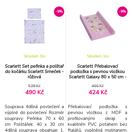
rukám i krku. Snadno se
tvaruje do požadovaného
-9%
-9%
tvaru a poskytuje oporu
miminka při kojení. Složení:
Potah: 100% bavlna Výplň:
duté vlákno (polyester)
Skladem 1
ks
Skladem 1
ks
Scarlett Set peřinka a polštař
Scarlett Přebalovací
do kočárku Scarlett Srneček -
podložka s pevnou vložkou
růžová
Scarlett Galaxy 80 x 50 cm -
růžová
539 Kč
466 Kč
490 Kč
424 Kč
Souprava 4dílná povlečení a
Přebalovací podložka s
výplně do povlečení Rozměr
pevnou vložkou z MDF a
soupravy: Peřinka: 70 x 60
profilovanými okraji s
cm Polštářek: 40 x 30 cm
kvalitním PVC potahem bez
4dílná souprava obsahuje: 1.
ftalátů, vyplněná molitanem.