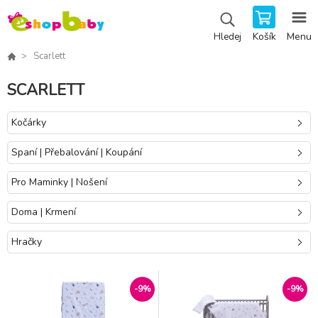
Košík
Menu
Hledej
Scarlett
SCARLETT
Kočárky
Spaní | Přebalování | Koupání
Pro Maminky | Nošení
Doma | Krmení
Hračky
-9%
-9%