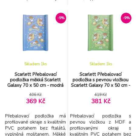
povlečení na peřinku - 100%
Podložka s pevnou vložkou je
bavlna 2. povlečení na
vhodná pro použití jako
polštářek - 100% bavlna 3.
přebalovací pult. Podložka
-9%
-9%
peřinka 100% bavlna s
má zarážky které brání
polyesterovou výplní 4.
pohybu při položení na
polštářek 100% bavlna s
postýlku o velikosti
polyesterovou výplní Lze
120x60cm a 140x70cm.
snadno prát v pračce, je p
Podložka je použitelná i na
vanu nebo i na míst
Skladem 1
ks
Skladem 1
ks
Scarlett Přebalovací
Scarlett Přebalovací
podložka měkká Scarlett
podložka s pevnou vložkou
Galaxy 70 x 50 cm - modrá
Scarlett Galaxy 70 x 50 cm -
zelená
406 Kč
419 Kč
369 Kč
381 Kč
Přebalovací podložka má
Přebalovací podložka s
profilované okraje s kvalitním
pevnou vložkou z MDF a
PVC potahem bez ftalátů,
profilovanými okraji s
vyplněná molitanem. Měkké
kvalitním PVC potahem bez