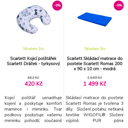
soupravy do postýlek.
soupravy do postýlek.
-9%
-9%
Skladem 1
ks
Skladem 2
ks
Scarlett Kojicí polštářek
Scarlett Skládací matrace do
Scarlett Dráček - tyrkysový
postele Scarlett Romas 200
x 90 x 10 cm - modrá
462 Kč
1 649 Kč
420 Kč
1 499 Kč
Kojicí polštář usnadňuje
Skládací matrace do postele
kojení a poskytuje komfort
Scarlett Romas je tvořena 3
mamince i miminku. Tvar
díly. Složení potahu: netkaná
podkovy poskytuje vašemu
textilie WIGOFIL® Složení
miminku pohodlí, současně
výplně: PUR pěna
velmi ulehčí vašim zádům,
(polyuretanová pěna)