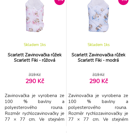
po celé postýlce. Rozměr:
180 x 30 cm Potah je
vyroben ze100% bavlny.
Výplň-polyester-duté vlákno.
Skladem 1
ks
Skladem 1
ks
Scarlett Zavinovačka růžek
Scarlett Zavinovačka růžek
Scarlett Fiki - růžová
Scarlett Fiki - modrá
319 Kč
319 Kč
290 Kč
290 Kč
Zavinovačka je vyrobena ze
Zavinovačka je vyrobena ze
100 % bavlny a
100 % bavlny a
polyesterového rouna.
polyesterového rouna.
Rozměr rychlozavinovačky je
Rozměr rychlozavinovačky je
77 × 77 cm. Ve stejném
77 × 77 cm. Ve stejném
barevném provedení jako
barevném provedení jako
jsou růžky, nabízíme i
jsou růžky, nabízíme i