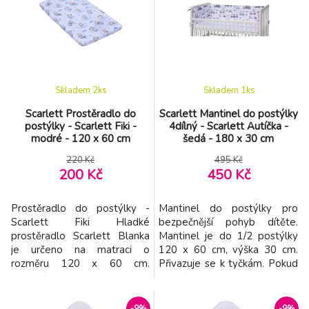
Skladem 2
ks
Skladem 1
ks
Scarlett Prostěradlo do
Scarlett Mantinel do postýlky
postýlky - Scarlett Fiki -
4dílný - Scarlett Autíčka -
modré - 120 x 60 cm
šedá - 180 x 30 cm
220 Kč
495 Kč
200 Kč
450 Kč
Prostěradlo do postýlky -
Mantinel do postýlky pro
Scarlett Fiki Hladké
bezpečnější pohyb dítěte.
prostěradlo Scarlett Blanka
Mantinel je do 1/2 postýlky
je určeno na matraci o
120 x 60 cm, výška 30 cm.
rozměru 120 x 60 cm.
Přivazuje se k tyčkám. Pokud
Složení: 100% blavlna
by Vám nestačil mantinel do
půlky postýlky, lze si dát dva
proti sobě a mít tak ochranu
-9%
-9%