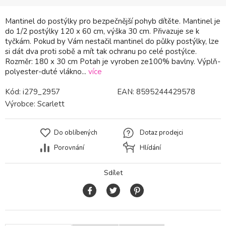
Mantinel do postýlky pro bezpečnější pohyb dítěte. Mantinel je
do 1/2 postýlky 120 x 60 cm, výška 30 cm. Přivazuje se k
tyčkám. Pokud by Vám nestačil mantinel do půlky postýlky, lze
si dát dva proti sobě a mít tak ochranu po celé postýlce.
Rozměr: 180 x 30 cm Potah je vyroben ze100% bavlny. Výplň-
polyester-duté vlákno...
více
Kód:
i279_2957
EAN:
8595244429578
Výrobce:
Scarlett
Do oblíbených
Dotaz prodejci
Porovnání
Hlídání
Sdílet