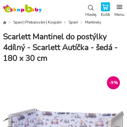
Košík
Menu
Hledej
Spaní | Přebalování | Koupání
Spaní
Mantinely
Scarlett Mantinel do postýlky
4dílný - Scarlett Autíčka - šedá -
180 x 30 cm
-
9
%