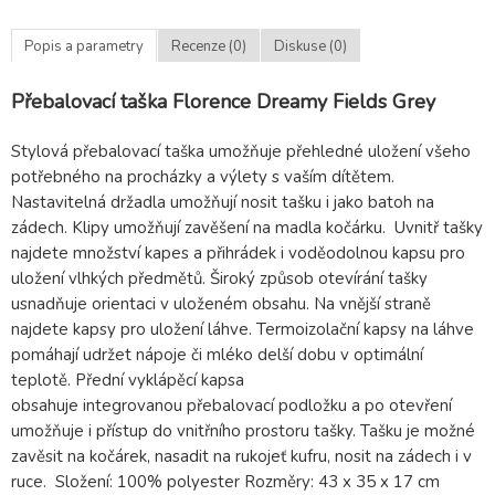
Popis a parametry
Recenze (0)
Diskuse (0)
Přebalovací taška Florence Dreamy Fields Grey
Stylová přebalovací taška umožňuje přehledné uložení všeho
potřebného na procházky a výlety s vaším dítětem.
Nastavitelná držadla umožňují nosit tašku i jako batoh na
zádech. Klipy umožňují zavěšení na madla kočárku. Uvnitř tašky
najdete množství kapes a přihrádek i voděodolnou kapsu pro
uložení vlhkých předmětů. Široký způsob otevírání tašky
usnadňuje orientaci v uloženém obsahu. Na vnější straně
najdete kapsy pro uložení láhve. Termoizolační kapsy na láhve
pomáhají udržet nápoje či mléko delší dobu v optimální
teplotě. Přední vyklápěcí kapsa
obsahuje integrovanou přebalovací podložku a po otevření
umožňuje i přístup do vnitřního prostoru tašky. Tašku je možné
zavěsit na kočárek, nasadit na rukojeť kufru, nosit na zádech i v
ruce. Složení: 100% polyester Rozměry: 43 x 35 x 17 cm