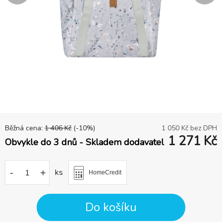
Běžná cena:
1 406
Kč
(-
10
%)
1 050
Kč bez DPH
1 271
Kč
Obvykle do 3 dnů - Skladem dodavatel
-
+
ks
HomeCredit
Do košíku