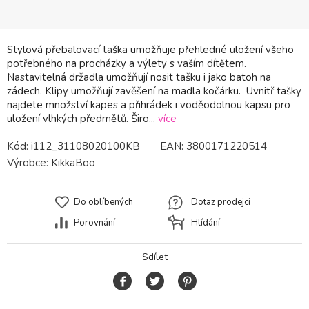
Stylová přebalovací taška umožňuje přehledné uložení všeho
potřebného na procházky a výlety s vaším dítětem.
Nastavitelná držadla umožňují nosit tašku i jako batoh na
zádech. Klipy umožňují zavěšení na madla kočárku. Uvnitř tašky
najdete množství kapes a přihrádek i voděodolnou kapsu pro
uložení vlhkých předmětů. Širo...
více
Kód:
i112_31108020100KB
EAN:
3800171220514
Výrobce:
KikkaBoo
Do oblíbených
Dotaz prodejci
Porovnání
Hlídání
Sdílet