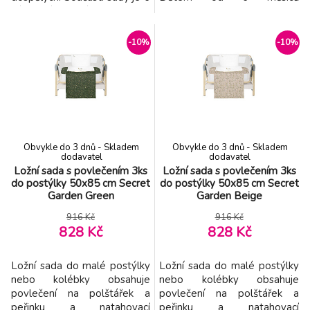
výměnných nástavců pro
umožňuje bezpečně
přizpůsobení pilníku věku
ochutnávat ovoce i
dítěte. Automatické vypnutí
zeleninu bez rizika polknutí
-10%
-10%
díky citlivosti na tlak
velkých kousků. Objevování s
umožňuje zcela bezpečné
důrazem na bezpečí: Měkký a
použití. snadné ovládání
jemný sáček chrání dítě před
jedním tlačítkem dvě úrovně
většími kousky potravin Malá
rychlosti dva směry rot
úchytka snadno padne do
dětské r
Obvykle do 3 dnů - Skladem
Obvykle do 3 dnů - Skladem
dodavatel
dodavatel
Ložní sada s povlečením 3ks
Ložní sada s povlečením 3ks
do postýlky 50x85 cm Secret
do postýlky 50x85 cm Secret
Garden Green
Garden Beige
916 Kč
916 Kč
828 Kč
828 Kč
Ložní sada do malé postýlky
Ložní sada do malé postýlky
nebo kolébky obsahuje
nebo kolébky obsahuje
povlečení na polštářek a
povlečení na polštářek a
peřinku a natahovací
peřinku a natahovací