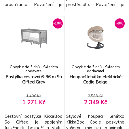
prostěradlo. Povlečení je
prostěradlo. Povlečení je
vyrobeno z prémiové
vyrobeno z prémiové
renforcé bavlny s Oeko-Tex®
renforcé bavlny s Oeko-Tex®
certifikací. Rozměry: potah na
certifikací. Rozměry: potah na
-10%
-9%
peřinku: 55 x 85 cm, potah na
peřinku: 55 x 85 cm, potah na
polštářek: 35 x 45
polštářek: 35 x 45
cm, natahovací prostěradlo:
cm, natahovací prostěradlo:
50 x 80 cm Složení: 100%
50 x 80 cm Složení: 100%
bavlna Vhodné pro děti od
bavlna Vhodné pro děti od
narození d
narození d
Obvykle do 3 dnů - Skladem
Obvykle do 3 dnů - Skladem
dodavatel
dodavatel
Postýlka cestovní 6-36 m So
Houpací lehátko elektrické
Gifted Grey
Codie Beige
1 406 Kč
2 588 Kč
1 271 Kč
2 349 Kč
Cestovní postýlka KikkaBoo
Stylové houpací lehátko
So Gifted je spojením
KikkaBoo Codie poskytne
funkčnosti, bezpečí a stylu.
vašemu miminku maximální