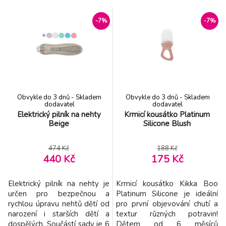
fází růstu od narození až do
ochutnávat ovoce i
12 let. Autosedačka splňuje
zeleninu bez rizika polknutí
-7%
-7%
nejvyšší bezpečnostní
velkých kousků. Objevování s
standardy i-Size podle normy
důrazem na bezpečí: Měkký a
R129/03 a byla testována
jemný sáček chrání dítě před
organizací TÜV NORD.
většími kousky potravin Malá
Možnost otočení sedačky o
úchytka snadno padne do
360° pro sn
dětské r
Obvykle do 3 dnů - Skladem
Obvykle do 3 dnů - Skladem
dodavatel
dodavatel
Elektrický pilník na nehty
Krmicí kousátko Platinum
Beige
Silicone Blush
474 Kč
188 Kč
440 Kč
175 Kč
Elektrický pilník na nehty je
Krmicí kousátko Kikka Boo
určen pro bezpečnou a
Platinum Silicone je ideální
rychlou úpravu nehtů dětí od
pro první objevování chutí a
narození i starších dětí a
textur různých potravin!
dospělých. Součástí sady je 6
Dětem od 6 měsíců