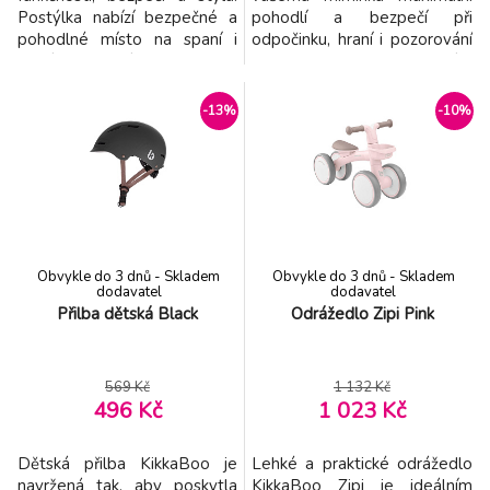
Postýlka nabízí bezpečné a
pohodlí a bezpečí při
pohodlné místo na spaní i
odpočinku, hraní i pozorování
hraní od 6 měsíců až do 3 let.
světa kolem sebe. Díky
Díky promyšleným detailům
lehkému hliníkovému rámu a
je ideální volbou pro
luxusním textiliím nabízí tichý
-13%
-10%
každodenní použití i
pohyb ze strany na stranu,
cestování. Perfektní pro
který napodobuje přirozené
domov, víkend u prarodičů i
houpání v náručí rodiče.
na dovolené. Pohodlí a
Zábava a relax v jednom
bezpečí po celý den:
Možnost nastavení
Síťované boč
pěti úrovní
Obvykle do 3 dnů - Skladem
Obvykle do 3 dnů - Skladem
dodavatel
dodavatel
Přilba dětská Black
Odrážedlo Zipi Pink
569 Kč
1 132 Kč
496 Kč
1 023 Kč
Dětská přilba KikkaBoo je
Lehké a praktické odrážedlo
navržená tak, aby poskytla
KikkaBoo Zipi je ideálním