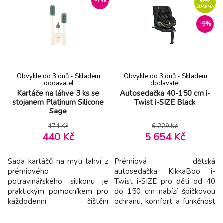
-7%
ZDARMA
-9%
Obvykle do 3 dnů - Skladem
Obvykle do 3 dnů - Skladem
dodavatel
dodavatel
Kartáče na láhve 3 ks se
Autosedačka 40-150 cm i-
stojanem Platinum Silicone
Twist i-SIZE Black
Sage
474 Kč
6 229 Kč
440 Kč
5 654 Kč
Sada kartáčů na mytí lahví z
Prémiová dětská
prémiového
autosedačka KikkaBoo i-
potravinářského silikonu je
Twist i-SIZE pro děti od 40
praktickým pomocníkem pro
do 150 cm nabízí špičkovou
každodenní čištění
ochranu, komfort a funkčnost
kojeneckých lahví, saviček,
pro vaše dítě během všech
částí odsávaček i dalších
fází růstu od narození až do