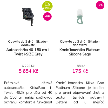
doplňků ke krmení. Díky třem
12 let. Autosedačka splňuje
-7%
různým velikostem kartáčů
nejvyšší bezpečnostní
ZDARMA
snadno vyčistíte malé i větší
standardy i-Size podle normy
-9%
části výbavy a udržíte vše
R129/03 a byla testována
hygienicky čisté. Měkké a
organizací TÜV NORD.
pružné silikonové hlavice se
Možnost otočení sedačky o
dostan
360° pro sn
Obvykle do 3 dnů - Skladem
Obvykle do 3 dnů - Skladem
dodavatel
dodavatel
Autosedačka 40-150 cm i-
Krmicí kousátko Platinum
Twist i-SIZE Grey
Silicone Sage
6 229 Kč
188 Kč
5 654 Kč
175 Kč
Prémiová dětská
Krmicí kousátko Kikka Boo
autosedačka KikkaBoo i-
Platinum Silicone je ideální
Twist i-SIZE pro děti od 40
pro první objevování chutí a
do 150 cm nabízí špičkovou
textur různých potravin!
ochranu, komfort a funkčnost
Dětem od 6 měsíců
pro vaše dítě během všech
umožňuje bezpečně