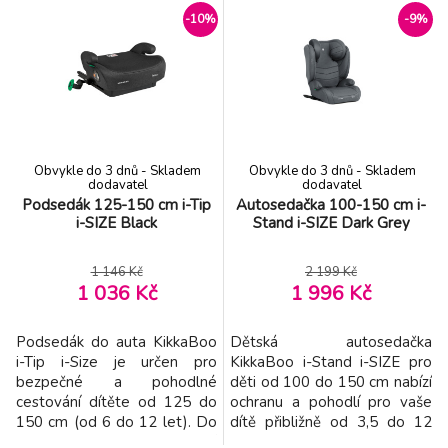
let. Autosedačka splňuje
let. Autosedačka splňuje
-10%
-9%
nejvyšší bezpečnostní
nejvyšší bezpečnostní
standardy i-Size podle normy
standardy i-Size podle normy
R129/03 a byla testována
R129/03 a byla testována
organizací TÜV SÜD. Možnost
organizací TÜV SÜD. Možnost
otočení sedačky o 360° p
otočení sedačky o 360° p
Obvykle do 3 dnů - Skladem
Obvykle do 3 dnů - Skladem
dodavatel
dodavatel
Podsedák 125-150 cm i-Tip
Autosedačka 100-150 cm i-
i-SIZE Black
Stand i-SIZE Dark Grey
1 146 Kč
2 199 Kč
1 036 Kč
1 996 Kč
Podsedák do auta KikkaBoo
Dětská autosedačka
i-Tip i-Size je určen pro
KikkaBoo i-Stand i-SIZE pro
bezpečné a pohodlné
děti od 100 do 150 cm nabízí
cestování dítěte od 125 do
ochranu a pohodlí pro vaše
150 cm (od 6 do 12 let). Do
dítě přibližně od 3,5 do 12
vozidla se instaluje s pomocí
let. Autosedačka splňuje