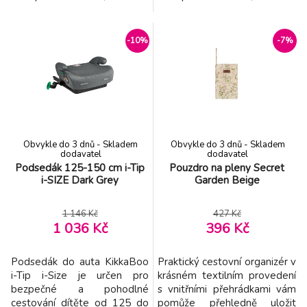
let. Autosedačka splňuje
let. Autosedačka splňuje
nejvyšší bezpečnostní
nejvyšší bezpečnostní
standardy i-Size podle normy
standardy i-Size podle normy
-10%
-7%
R129/03 a byla testována
R129/03 a byla testována
organizací TÜV NORD.
organizací ATS San Marino.
Polohovatelné sedadlo
Bezpečnostní systém Isofix
nabízí 4 polohy náklonu pro
pro snadnou instalaci a pevné
maximální pohodlí při sezení i
ukotvení autosedačky Nas
spaní
Obvykle do 3 dnů - Skladem
Obvykle do 3 dnů - Skladem
dodavatel
dodavatel
Podsedák 125-150 cm i-Tip
Pouzdro na pleny Secret
i-SIZE Dark Grey
Garden Beige
1 146 Kč
427 Kč
1 036 Kč
396 Kč
Podsedák do auta KikkaBoo
Praktický cestovní organizér v
i-Tip i-Size je určen pro
krásném textilním provedení
bezpečné a pohodlné
s vnitřními přehrádkami vám
cestování dítěte od 125 do
pomůže přehledně uložit