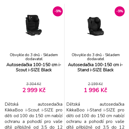
úchytů Isofix. Dítě se při
nejvyšší bezpečnostní
použití podsedáku připoutává
standardy i-Size podle normy
-9%
-9%
s pomocí 3-bodových
R129/03 a byla testována
bezpečnostních pásů vozidla,
organizací ATS San Marino.
spona podsedáku pomáhá
Bezpečnostní systém Isofix
udržení pásů v optimální
pro snadnou instalaci a pevné
poloze. Podsedák vyhovuje
ukotvení autosedačky Nas
nejv
Obvykle do 3 dnů - Skladem
Obvykle do 3 dnů - Skladem
dodavatel
dodavatel
Autosedačka 100-150 cm i-
Autosedačka 100-150 cm i-
Scout i-SIZE Black
Stand i-SIZE Black
3 304 Kč
2 199 Kč
2 999 Kč
1 996 Kč
Dětská autosedačka
Dětská autosedačka
KikkaBoo i-Scout i-SIZE pro
KikkaBoo i-Stand i-SIZE pro
děti od 100 do 150 cm nabízí
děti od 100 do 150 cm nabízí
ochranu a pohodlí pro vaše
ochranu a pohodlí pro vaše
dítě přibližně od 3,5 do 12
dítě přibližně od 3,5 do 12