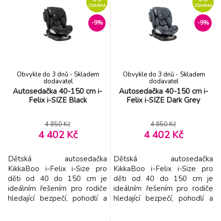
ZDARMA
ZDARMA
-9%
-9%
Obvykle do 3 dnů - Skladem
Obvykle do 3 dnů - Skladem
dodavatel
dodavatel
Autosedačka 40-150 cm i-
Autosedačka 40-150 cm i-
Felix i-SIZE Black
Felix i-SIZE Dark Grey
4 850 Kč
4 850 Kč
4 402 Kč
4 402 Kč
Dětská autosedačka
Dětská autosedačka
KikkaBoo i-Felix i-Size pro
KikkaBoo i-Felix i-Size pro
děti od 40 do 150 cm je
děti od 40 do 150 cm je
ideálním řešením pro rodiče
ideálním řešením pro rodiče
hledající bezpečí, pohodlí a
hledající bezpečí, pohodlí a
flexibilitu během růstu jejich
flexibilitu během růstu jejich
dítěte od narození až do 12
dítěte od narození až do 12