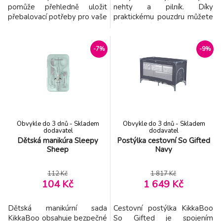
pomůže přehledně uložit
nehty a pilník. Díky
přebalovací potřeby pro vaše
praktickému pouzdru můžete
miminko. Uvnitř najdete
mít manikúru vždy po ruce.
kapsu na pleny, přihrádku na
Rozměry: 10,5 x 6,8 x 1,5 cm
vlhčené ubrousky, kapsu na
Vhodné pro děti od narození.
-7%
-9%
zip a 3 malé kapsy na
drobnosti. Organizér se
snadno zapíná na suchý zip.
Složení: potah 100% bavlna,
výplň 100% polyest
Obvykle do 3 dnů - Skladem
Obvykle do 3 dnů - Skladem
dodavatel
dodavatel
Dětská manikúra Sleepy
Postýlka cestovní So Gifted
Sheep
Navy
112 Kč
1 817 Kč
104 Kč
1 649 Kč
Dětská manikúrní sada
Cestovní postýlka KikkaBoo
KikkaBoo obsahuje bezpečné
So Gifted je spojením