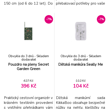
150 cm (od 6 do 12 let). Do
přebalovací potřeby pro vaše
vozidla se instaluje s pomocí
miminko. Uvnitř najdete
úchytů Isofix. Dítě se při
kapsu na pleny, přihrádku na
použití podsedáku připoutává
vlhčené ubrousky, kapsu na
-7%
-7%
s pomocí 3-bodových
zip a 3 malé kapsy na
bezpečnostních pásů vozidla,
drobnosti. Organizér se
spona podsedáku pomáhá
snadno zapíná na suchý zip.
udržení pásů v optimální
Složení: potah 100% bavlna,
poloze. Podsedák vyhovuje
výplň 100% polyest
nejv
Obvykle do 3 dnů - Skladem
Obvykle do 3 dnů - Skladem
dodavatel
dodavatel
Pouzdro na pleny Secret
Dětská manikúra Seally Me
Garden Green
427 Kč
112 Kč
396 Kč
104 Kč
Praktický cestovní organizér v
Dětská manikúrní sada
krásném textilním provedení
KikkaBoo obsahuje bezpečné
s vnitřními přehrádkami vám
nůžky na nehty, kleštičky na