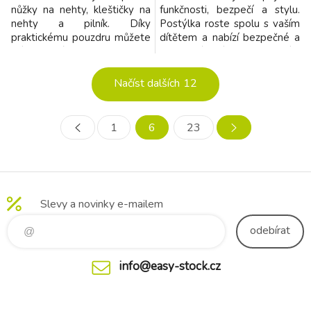
nůžky na nehty, kleštičky na
funkčnosti, bezpečí a stylu.
nehty a pilník. Díky
Postýlka roste spolu s vaším
praktickému pouzdru můžete
dítětem a nabízí bezpečné a
mít manikúru vždy po ruce.
pohodlné místo na spaní i
Rozměry: 10,5 x 6,8 x 1,5 cm
hraní od narození až do 3 let.
Vhodné pro děti od narození.
Díky dvěma úrovním spaní a
Načíst dalších
12
promyšleným detailům je
ideální volbou pro
každodenní použití i
1
6
23
cestování. Perfektní pro
domov, víkend u prarodičů i
na d
Slevy a novinky e-mailem
odebírat
info@easy-stock.cz