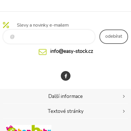
pevnou
kokosovou
vložkou Baby
Blue 75x75 cm
Slevy a novinky e-mailem
odebírat
info@easy-stock.cz
Další informace
Textové stránky