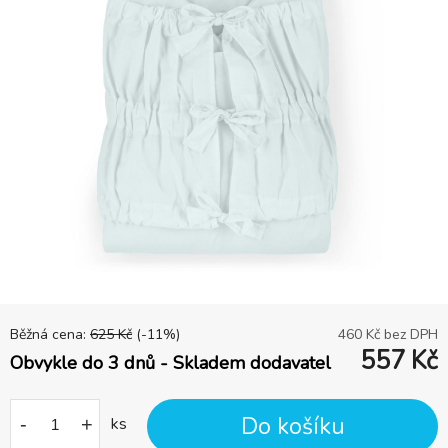
Běžná cena:
625
Kč
(-
11
%)
460
Kč bez DPH
557
Kč
Obvykle do 3 dnů - Skladem dodavatel
Do košíku
-
+
ks