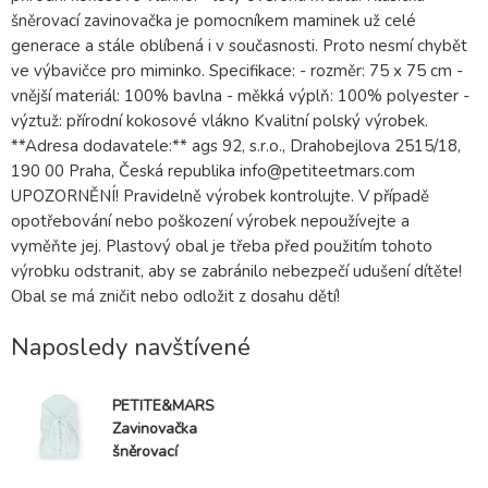
šněrovací zavinovačka je pomocníkem maminek už celé
generace a stále oblíbená i v současnosti. Proto nesmí chybět
ve výbavičce pro miminko. Specifikace: - rozměr: 75 x 75 cm -
vnější materiál: 100% bavlna - měkká výplň: 100% polyester -
výztuž: přírodní kokosové vlákno Kvalitní polský výrobek.
**Adresa dodavatele:** ags 92, s.r.o., Drahobejlova 2515/18,
190 00 Praha, Česká republika info@petiteetmars.com
UPOZORNĚNÍ! Pravidelně výrobek kontrolujte. V případě
opotřebování nebo poškození výrobek nepoužívejte a
vyměňte jej. Plastový obal je třeba před použitím tohoto
výrobku odstranit, aby se zabránilo nebezpečí udušení dítěte!
Obal se má zničit nebo odložit z dosahu dětí!
Naposledy navštívené
PETITE&MARS
Zavinovačka
šněrovací
Nurse s