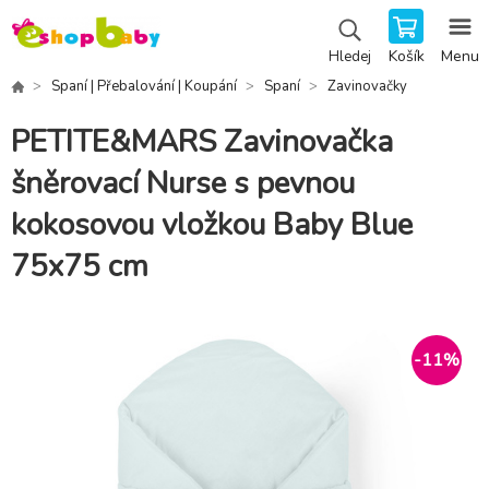
Košík
Menu
Hledej
Spaní | Přebalování | Koupání
Spaní
Zavinovačky
PETITE&MARS Zavinovačka
šněrovací Nurse s pevnou
kokosovou vložkou Baby Blue
75x75 cm
-
11
%