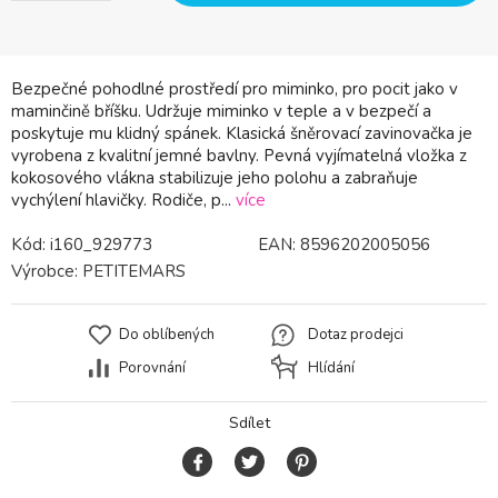
Bezpečné pohodlné prostředí pro miminko, pro pocit jako v
maminčině bříšku. Udržuje miminko v teple a v bezpečí a
poskytuje mu klidný spánek. Klasická šněrovací zavinovačka je
vyrobena z kvalitní jemné bavlny. Pevná vyjímatelná vložka z
kokosového vlákna stabilizuje jeho polohu a zabraňuje
vychýlení hlavičky. Rodiče, p...
více
Kód:
i160_929773
EAN:
8596202005056
Výrobce:
PETITEMARS
Do oblíbených
Dotaz prodejci
Porovnání
Hlídání
Sdílet