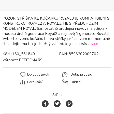
POZOR, STŘÍŠKA KE KOČÁRKU ROYAL3 JE KOMPATIBILNÍ S
KONSTRUKCÍ ROYAL2 A ROYAL3, NE S PŘEDCHOZÍM
MODELEM ROYAL. Samostatně prodejná inovovaná stříška k
modelu druhé generace Royal2 a nejnovější generace Royal3.
Vyberte svému kočárku barvu stříšky jaká se vám momentálně
líbí a dejte mu tak jedinečný vzhled. Je jen na Vás ...
více
Kód:
i160_561840
EAN:
8596202009702
Výrobce:
PETITEMARS
Do oblíbených
Dotaz prodejci
Porovnání
Hlídání
Sdílet