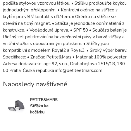
podšita stylovou vzorovou látkou. • Stříšku prodloužíte kdykoli
jednoduchým překlopením. • Kontrolní okénko na stříšce s
krytím pro větší kontakt s dítětem. • Okénko na stříšce se
otevírá na tichý magnet. • Stříška je jednoduše odnímatelná z
konstrukce. • Voděodolná úprava. • SPF 50 • Součástí balení je
třídílný set polstrování na bezpečnostní pásy v barvě stříšky a
vnitřní vložka s oboustranným potiskem. • Stříšky jsou
kompatibilní s modelem Royal2 a Royal3. • Široký výběr barev.
Specifikace: • Značka: Petite&Mars • Materiál: 100% polyester
Adresa dodavatele: ags 92, s.r.o., Drahobejlova 2515/18, 190
00 Praha, Česká republika info@petiteetmars.com
Naposledy navštívené
PETITE&MARS
Stříška ke
kočárku
Royal2/3
Ultimate Grey