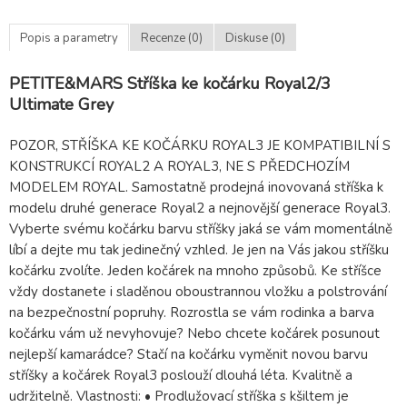
Popis a parametry
Recenze (0)
Diskuse (0)
PETITE&MARS Stříška ke kočárku Royal2/3
Ultimate Grey
POZOR, STŘÍŠKA KE KOČÁRKU ROYAL3 JE KOMPATIBILNÍ S
KONSTRUKCÍ ROYAL2 A ROYAL3, NE S PŘEDCHOZÍM
MODELEM ROYAL. Samostatně prodejná inovovaná stříška k
modelu druhé generace Royal2 a nejnovější generace Royal3.
Vyberte svému kočárku barvu stříšky jaká se vám momentálně
líbí a dejte mu tak jedinečný vzhled. Je jen na Vás jakou stříšku
kočárku zvolíte. Jeden kočárek na mnoho způsobů. Ke stříšce
vždy dostanete i sladěnou oboustrannou vložku a polstrování
na bezpečnostní popruhy. Rozrostla se vám rodinka a barva
kočárku vám už nevyhovuje? Nebo chcete kočárek posunout
nejlepší kamarádce? Stačí na kočárku vyměnit novou barvu
stříšky a kočárek Royal3 poslouží dlouhá léta. Kvalitně a
udržitelně. Vlastnosti: • Prodlužovací stříška s kšiltem je