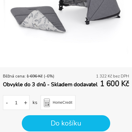
Běžná cena:
1 696
Kč
(-
6
%)
1 322
Kč bez DPH
1 600
Kč
Obvykle do 3 dnů - Skladem dodavatel
-
+
ks
HomeCredit
Do košíku