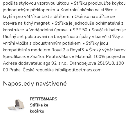
podšita stylovou vzorovou látkou. • Stříšku prodloužíte kdykoli
jednoduchým překlopením. • Kontrolní okénko na stříšce s
krytím pro větší kontakt s dítětem. • Okénko na stříšce se
otevírá na tichý magnet. • Stříška je jednoduše odnímatelná z
konstrukce. • Voděodolná úprava. • SPF 50 • Součástí balení je
třídílný set polstrování na bezpečnostní pásy v barvě stříšky a
vnitřní vložka s oboustranným potiskem. • Stříšky jsou
kompatibilní s modelem Royal2 a Royal3. • Široký výběr barev.
Specifikace: • Značka: Petite&Mars • Materiál: 100% polyester
Adresa dodavatele: ags 92, s.r.o., Drahobejlova 2515/18, 190
00 Praha, Česká republika info@petiteetmars.com
Naposledy navštívené
PETITE&MARS
Stříška ke
kočárku
Royal2/3
Sahara Beige