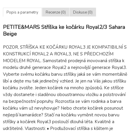
Popis a parametry
Recenze (0)
Diskuse (0)
PETITE&MARS Stříška ke kočárku Royal2/3 Sahara
Beige
POZOR, STŘÍŠKA KE KOČÁRKU ROYAL3 JE KOMPATIBILNÍ S
KONSTRUKCÍ ROYAL2 A ROYAL3, NE S PŘEDCHOZÍM
MODELEM ROYAL. Samostatně prodejná inovovaná stříška k
modelu druhé generace Royal2 a nejnovější generace Royal3.
Vyberte svému kočárku barvu stříšky jaká se vám momentálně
líbí a dejte mu tak jedinečný vzhled. Je jen na Vás jakou stříšku
kočárku zvolíte. Jeden kočárek na mnoho způsobů. Ke stříšce
vždy dostanete i sladěnou oboustrannou vložku a polstrování
na bezpečnostní popruhy. Rozrostla se vám rodinka a barva
kočárku vám už nevyhovuje? Nebo chcete kočárek posunout
nejlepší kamarádce? Stačí na kočárku vyměnit novou barvu
stříšky a kočárek Royal3 poslouží dlouhá léta. Kvalitně a
udržitelně. Vlastnosti: • Prodlužovací stříška s kšiltem je