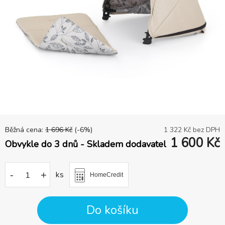
Běžná cena:
1 696
Kč
(-
6
%)
1 322
Kč bez DPH
1 600
Kč
Obvykle do 3 dnů - Skladem dodavatel
-
+
ks
HomeCredit
Do košíku