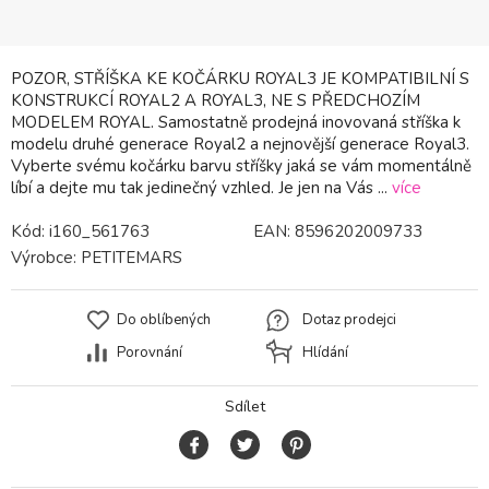
POZOR, STŘÍŠKA KE KOČÁRKU ROYAL3 JE KOMPATIBILNÍ S
KONSTRUKCÍ ROYAL2 A ROYAL3, NE S PŘEDCHOZÍM
MODELEM ROYAL. Samostatně prodejná inovovaná stříška k
modelu druhé generace Royal2 a nejnovější generace Royal3.
Vyberte svému kočárku barvu stříšky jaká se vám momentálně
líbí a dejte mu tak jedinečný vzhled. Je jen na Vás ...
více
Kód:
i160_561763
EAN:
8596202009733
Výrobce:
PETITEMARS
Do oblíbených
Dotaz prodejci
Porovnání
Hlídání
Sdílet