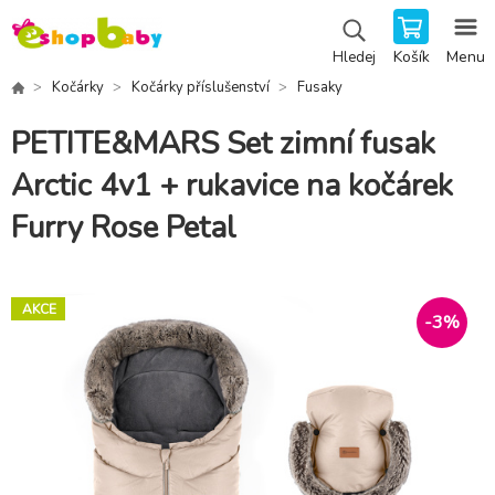
Košík
Menu
Hledej
Kočárky
Kočárky příslušenství
Fusaky
PETITE&MARS Set zimní fusak
Arctic 4v1 + rukavice na kočárek
Furry Rose Petal
AKCE
-
3
%