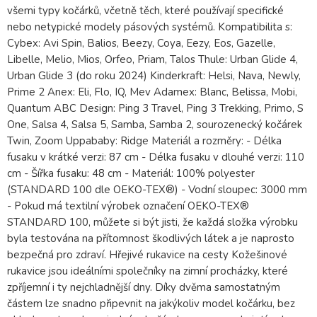
všemi typy kočárků, včetně těch, které používají specifické
nebo netypické modely pásových systémů. Kompatibilita s:
Cybex: Avi Spin, Balios, Beezy, Coya, Eezy, Eos, Gazelle,
Libelle, Melio, Mios, Orfeo, Priam, Talos Thule: Urban Glide 4,
Urban Glide 3 (do roku 2024) Kinderkraft: Helsi, Nava, Newly,
Prime 2 Anex: Eli, Flo, IQ, Mev Adamex: Blanc, Belissa, Mobi,
Quantum ABC Design: Ping 3 Travel, Ping 3 Trekking, Primo, S
One, Salsa 4, Salsa 5, Samba, Samba 2, sourozenecký kočárek
Twin, Zoom Uppababy: Ridge Materiál a rozměry: - Délka
fusaku v krátké verzi: 87 cm - Délka fusaku v dlouhé verzi: 110
cm - Šířka fusaku: 48 cm - Materiál: 100% polyester
(STANDARD 100 dle OEKO-TEX®) - Vodní sloupec: 3000 mm
- Pokud má textilní výrobek označení OEKO-TEX®
STANDARD 100, můžete si být jisti, že každá složka výrobku
byla testována na přítomnost škodlivých látek a je naprosto
bezpečná pro zdraví. Hřejivé rukavice na cesty Kožešinové
rukavice jsou ideálními společníky na zimní procházky, které
zpříjemní i ty nejchladnější dny. Díky dvěma samostatným
částem lze snadno připevnit na jakýkoliv model kočárku, bez