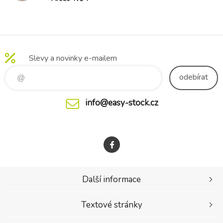
rukavice na
kočárek Furry
Rose Petal
Slevy a novinky e-mailem
odebírat
info@easy-stock.cz
Další informace
Textové stránky