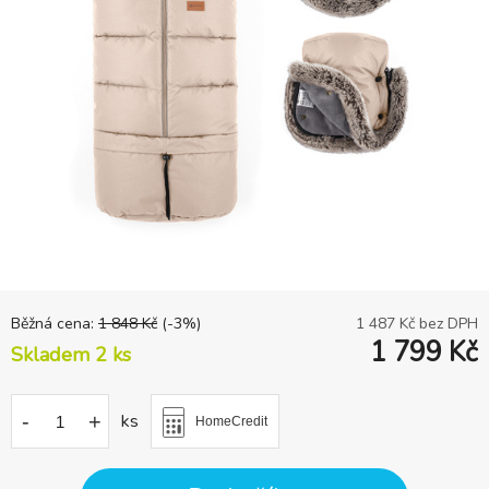
Běžná cena:
1 848
Kč
(-
3
%)
1 487
Kč bez DPH
1 799
Kč
Skladem 2
ks
-
+
ks
HomeCredit