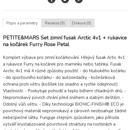
Popis a parametry
Recenze (0)
Diskuse (0)
PETITE&MARS Set zimní fusak Arctic 4v1 + rukavice
na kočárek Furry Rose Petal
Komplet výbava pro zimní kočárkování. Hřejivý fusak Artic 4v1
a rukavice Furry na kočárek pro maminku nebo tatínka. Fusak
Arctic 4v1 má 4 různé způsoby použití: - do hlubokého kočárku
- do sportovního kočárku - do autosedačky - kožešinková
ochrana proti větru (kožíšek lze snadno a rychle odejmout)
Vlastnosti: - Poskytuje pohodlí a teplo během chladných dnů. -
Nepromokavý povrch chrání před sněhem a slabým deštěm. -
Odolný vůči větru. - Díky technologii BIONIC-FINISH® ECO je
povrchový materiál nepromokavý a zároveň neobsahuje žádné
nebezpečné látky. Funguje stejným způsobem, jako příroda
vytváří krystalizované povrchové struktury na rostlinách a