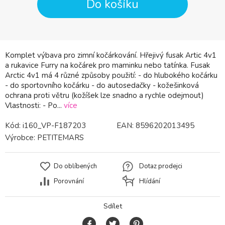
Do košíku
Komplet výbava pro zimní kočárkování. Hřejivý fusak Artic 4v1
a rukavice Furry na kočárek pro maminku nebo tatínka. Fusak
Arctic 4v1 má 4 různé způsoby použití: - do hlubokého kočárku
- do sportovního kočárku - do autosedačky - kožešinková
ochrana proti větru (kožíšek lze snadno a rychle odejmout)
Vlastnosti: - Po...
více
Kód:
i160_VP-F187203
EAN:
8596202013495
Výrobce:
PETITEMARS
Do oblíbených
Dotaz prodejci
Porovnání
Hlídání
Sdílet