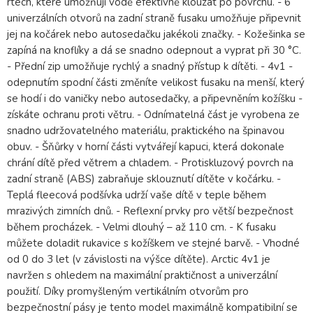
rtech, které umožňují vodě efektivně klouzat po povrchu. - 6
univerzálních otvorů na zadní straně fusaku umožňuje připevnit
jej na kočárek nebo autosedačku jakékoli značky. - Kožešinka se
zapíná na knoflíky a dá se snadno odepnout a vyprat při 30 °C.
- Přední zip umožňuje rychlý a snadný přístup k dítěti. - 4v1 -
odepnutím spodní části změníte velikost fusaku na menší, který
se hodí i do vaničky nebo autosedačky, a připevněním kožíšku -
získáte ochranu proti větru. - Odnímatelná část je vyrobena ze
snadno udržovatelného materiálu, praktického na špinavou
obuv. - Šňůrky v horní části vytvářejí kapuci, která dokonale
chrání dítě před větrem a chladem. - Protiskluzový povrch na
zadní straně (ABS) zabraňuje sklouznutí dítěte v kočárku. -
Teplá fleecová podšívka udrží vaše dítě v teple během
mrazivých zimních dnů. - Reflexní prvky pro větší bezpečnost
během procházek. - Velmi dlouhý – až 110 cm. - K fusaku
můžete doladit rukavice s kožíškem ve stejné barvě. - Vhodné
od 0 do 3 let (v závislosti na výšce dítěte). Arctic 4v1 je
navržen s ohledem na maximální praktičnost a univerzální
použití. Díky promyšleným vertikálním otvorům pro
bezpečnostní pásy je tento model maximálně kompatibilní se