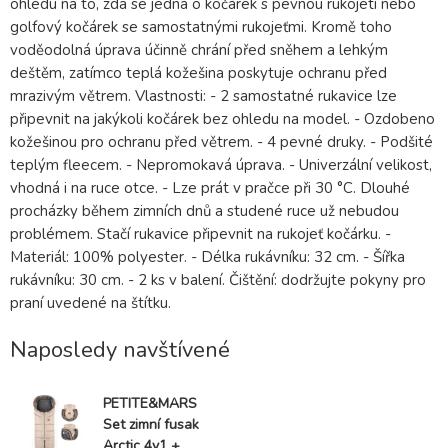
ohledu na to, zda se jedná o kočárek s pevnou rukojetí nebo
golfový kočárek se samostatnými rukojeťmi. Kromě toho
voděodolná úprava účinně chrání před sněhem a lehkým
deštěm, zatímco teplá kožešina poskytuje ochranu před
mrazivým větrem. Vlastnosti: - 2 samostatné rukavice lze
připevnit na jakýkoli kočárek bez ohledu na model. - Ozdobeno
kožešinou pro ochranu před větrem. - 4 pevné druky. - Podšité
teplým fleecem. - Nepromokavá úprava. - Univerzální velikost,
vhodná i na ruce otce. - Lze prát v pračce při 30 °C. Dlouhé
procházky během zimních dnů a studené ruce už nebudou
problémem. Stačí rukavice připevnit na rukojeť kočárku. -
Materiál: 100% polyester. - Délka rukávníku: 32 cm. - Šířka
rukávníku: 30 cm. - 2 ks v balení. Čištění: dodržujte pokyny pro
praní uvedené na štítku.
Naposledy navštívené
PETITE&MARS
Set zimní fusak
Arctic 4v1 +