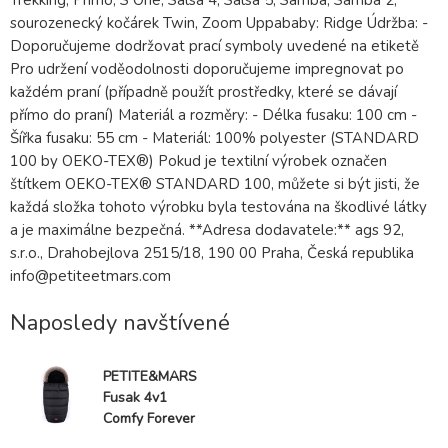
Trekking, Primo, S One, Salsa 4, Salsa 5, Samba, Samba 2,
sourozenecký kočárek Twin, Zoom Uppababy: Ridge Údržba: -
Doporučujeme dodržovat prací symboly uvedené na etiketě
Pro udržení voděodolnosti doporučujeme impregnovat po
každém praní (případně použít prostředky, které se dávají
přímo do praní) Materiál a rozměry: - Délka fusaku: 100 cm -
Šířka fusaku: 55 cm - Materiál: 100% polyester (STANDARD
100 by OEKO-TEX®) Pokud je textilní výrobek označen
štítkem OEKO-TEX® STANDARD 100, můžete si být jisti, že
každá složka tohoto výrobku byla testována na škodlivé látky
a je maximálne bezpečná. **Adresa dodavatele:** ags 92,
s.r.o., Drahobejlova 2515/18, 190 00 Praha, Česká republika
info@petiteetmars.com
Naposledy navštívené
PETITE&MARS
Fusak 4v1
Comfy Forever
Black