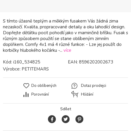
S tímto úžasně teplým a měkkým fusakem Vás žádná zima
nezaskočí. Kvalita, propracované detaily a oku lahodící design.
Dopřejte děťátku pocit pohodlí jako v maminčině bříšku. Fusak s
různým způsobem použití se stane oblíbeným zimním
doplňkem. Comfy 4v1 má 4 různé funkce: - Lze jej použít do
korbičky hlubokého kočárku -...
více
Kód:
i160_534825
EAN:
8596202002673
Výrobce:
PETITEMARS
Do oblíbených
Dotaz prodejci
Porovnání
Hlídání
Sdílet