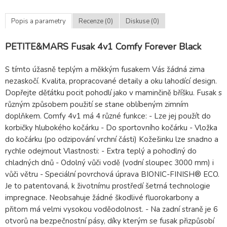
Popis a parametry
Recenze (0)
Diskuse (0)
PETITE&MARS Fusak 4v1 Comfy Forever Black
S tímto úžasně teplým a měkkým fusakem Vás žádná zima
nezaskočí. Kvalita, propracované detaily a oku lahodící design.
Dopřejte děťátku pocit pohodlí jako v maminčině bříšku. Fusak s
různým způsobem použití se stane oblíbeným zimním
doplňkem. Comfy 4v1 má 4 různé funkce: - Lze jej použít do
korbičky hlubokého kočárku - Do sportovního kočárku - Vložka
do kočárku (po odzipování vrchní části) Kožešinku lze snadno a
rychle odejmout Vlastnosti: - Extra teplý a pohodlný do
chladných dnů - Odolný vůči vodě (vodní sloupec 3000 mm) i
vůči větru - Speciální povrchová úprava BIONIC-FINISH® ECO.
Je to patentovaná, k životnímu prostředí šetrná technologie
impregnace. Neobsahuje žádné škodlivé fluorokarbony a
přitom má velmi vysokou voděodolnost. - Na zadní straně je 6
otvorů na bezpečnostní pásy, díky kterým se fusak přizpůsobí