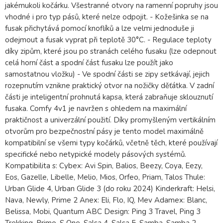
jakémukoli kočárku. Všestranné otvory na ramenní popruhy jsou
vhodné i pro typ pásů, které nelze odpojit. - Kožešinka se na
fusak přichytává pomocí knoflíků a lze velmi jednoduše ji
odejmout a fusak vyprat při teplotě 30°C. - Regulace teploty
díky zipům, které jsou po stranách celého fusaku (lze odepnout
celá horní část a spodní část fusaku lze použít jako
samostatnou vložku) - Ve spodní části se zipy setkávají, jejich
rozepnutím vznikne praktický otvor na nožičky děťátka. V zadní
části je inteligentní prohnutá kapsa, která zabraňuje sklouznutí
fusaka. Comfy 4v1 je navržen s ohledem na maximální
praktičnost a univerzální použití. Díky promyšleným vertikálním
otvorům pro bezpečnostní pásy je tento model maximálně
kompatibilní se všemi typy kočárků, včetně těch, které používají
specifické nebo netypické modely pásových systémů.
Kompatibilita s: Cybex: Avi Spin, Balios, Beezy, Coya, Eezy,
Eos, Gazelle, Libelle, Melio, Mios, Orfeo, Priam, Talos Thule:
Urban Glide 4, Urban Glide 3 (do roku 2024) Kinderkraft: Helsi,
Nava, Newly, Prime 2 Anex: Eli, Flo, IQ, Mev Adamex: Blanc,
Belissa, Mobi, Quantum ABC Design: Ping 3 Travel, Ping 3