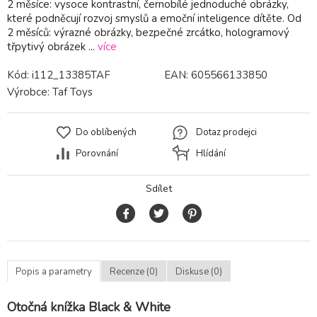
2 měsíce: vysoce kontrastní, černobílé jednoduché obrázky,
které podněcují rozvoj smyslů a emoční inteligence dítěte. Od
2 měsíců: výrazné obrázky, bezpečné zrcátko, hologramový
třpytivý obrázek ...
více
Kód:
i112_13385TAF
EAN:
605566133850
Výrobce:
Taf Toys
Do oblíbených
Dotaz prodejci
Porovnání
Hlídání
Sdílet
Popis a parametry
Recenze (0)
Diskuse (0)
Otočná knížka Black & White