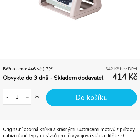
Běžná cena:
446
Kč
(-
7
%)
342
Kč bez DPH
414
Kč
Obvykle do 3 dnů - Skladem dodavatel
Do košíku
-
+
ks
Originální otočná knížka s krásnými ilustracemi motivů z přírody
nabízí různé typy obrázků pro tři vývojová stádia dítěte: 0-