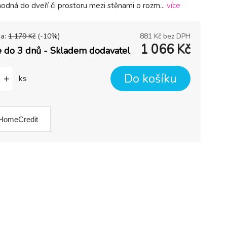
hodná do dveří či prostoru mezi stěnami o rozm...
více
na:
1 179
Kč
(-
10
%)
881
Kč bez DPH
1 066
Kč
 do 3 dnů - Skladem dodavatel
Do košíku
+
ks
HomeCredit