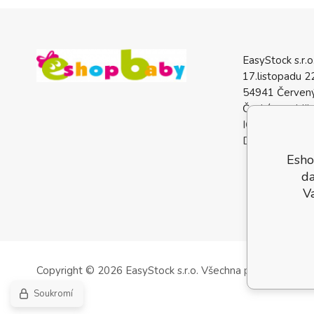
EasyStock s.r.o
17.listopadu 2
54941 Červený
Česká republik
IČO: 0772740
DIČ: CZ07727
Esho
da
V
Copyright © 2026 EasyStock s.r.o.
Všechna práva vyhrazen
Soukromí