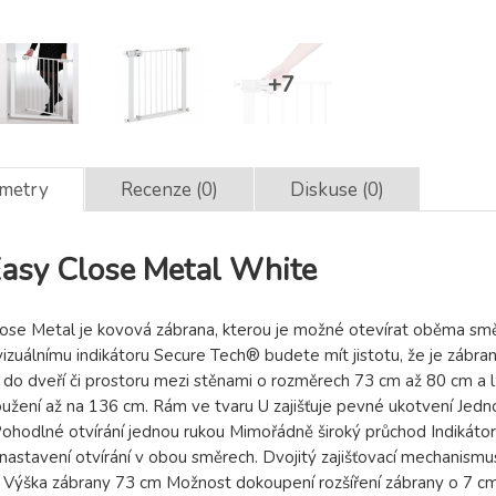
ametry
Recenze (0)
Diskuse (0)
asy Close Metal White
ose Metal je kovová zábrana, kterou je možné otevírat oběma směr
izuálnímu indikátoru Secure Tech® budete mít jistotu, že je zábra
do dveří či prostoru mezi stěnami o rozměrech 73 cm až 80 cm a lz
žení až na 136 cm. Rám ve tvaru U zajišťuje pevné ukotvení Jednod
Pohodlné otvírání jednou rukou Mimořádně široký průchod Indikáto
nastavení otvírání v obou směrech. Dvojitý zajišťovací mechanismu
 Výška zábrany 73 cm Možnost dokoupení rozšíření zábrany o 7 c