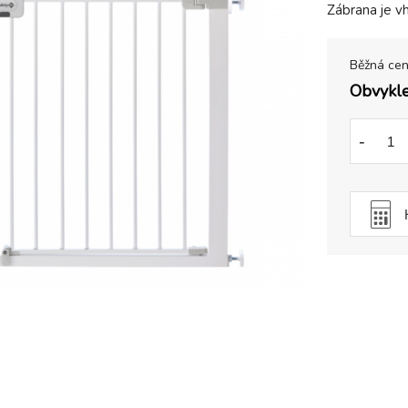
Zábrana je v
Běžná ce
Obvykle
-