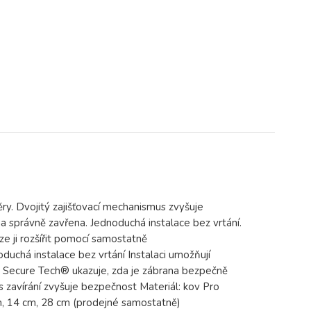
y. Dvojitý zajišťovací mechanismus zvyšuje
na správně zavřena. Jednoduchá instalace bez vrtání.
e ji rozšířit pomocí samostatně
uchá instalace bez vrtání Instalaci umožňují
r Secure Tech® ukazuje, zda je zábrana bezpečně
s zavírání zvyšuje bezpečnost Materiál: kov Pro
m, 14 cm, 28 cm (prodejné samostatně)