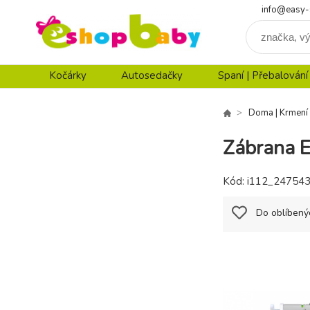
info@easy-
Kočárky
Autosedačky
Spaní | Přebalování
Doma | Krmení
Zábrana E
Kód:
i112_24754
Do oblíbený