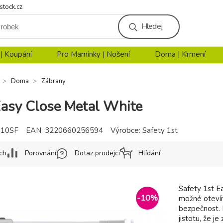
stock.cz
Hledej
 | Koupání
Pro Maminky | Nošení
Doma | Krmení
Doma
Zábrany
asy Close Metal White
310SF
EAN:
3220660256594
Výrobce:
Safety 1st
ch
Porovnání
Dotaz prodejci
Hlídání
Safety 1st E
-
10
%
možné otevír
bezpečnost. 
jistotu, že j