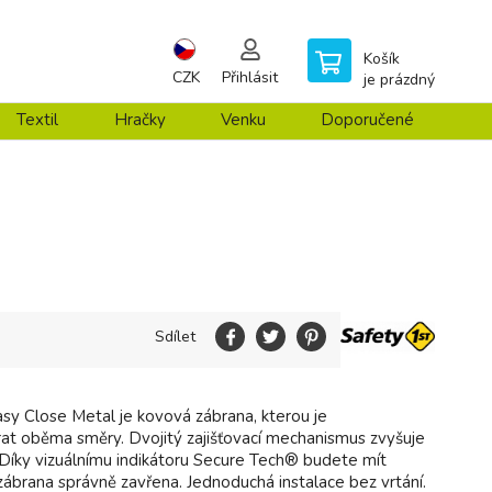
Košík
CZK
Přihlásit
je prázdný
Textil
Hračky
Venku
Doporučené
Sdílet
asy Close Metal je kovová zábrana, kterou je
at oběma směry. Dvojitý zajišťovací mechanismus zvyšuje
Díky vizuálnímu indikátoru Secure Tech® budete mít
e zábrana správně zavřena. Jednoduchá instalace bez vrtání.