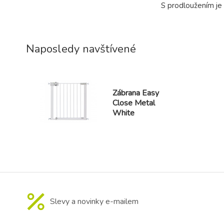
S prodloužením je
Naposledy navštívené
Zábrana Easy
Close Metal
White
Slevy a novinky e-mailem