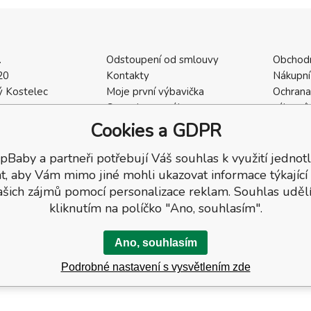
.
Odstoupení od smlouvy
Obchod
20
Kontakty
Nákupní
 Kostelec
Moje první výbavička
Ochrana
a
Ceny dopravného
zákazní
2
Vrácení zboží / Reklamace
Cookies
Cookies a GDPR
402
Reklamace
Recenze
pBaby a partneři potřebují Váš souhlas k využití jednotl
t, aby Vám mimo jiné mohli ukazovat informace týkající
ašich zájmů pomocí personalizace reklam. Souhlas udělí
kliknutím na políčko "Ano, souhlasím".
Ano, souhlasím
Podrobné nastavení s vysvětlením zde
a.