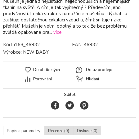
Mušelín je jedna z nejčistších, nejjednodušších a nejjemnějších
tkanin na světě. A čím je tak vyjímečný ? Především jeho
prodyšností. Lehká struktura umožňuje mušelínu „dýchat“ a
zajišťuje dostatečnou cirkulaci vzduchu, čímž snižuje riziko
přehřátí. Mušelín je velmi odolný a to tak, že bez problémů
zvládá opakované pra...
více
Kód:
i168_46932
EAN:
46932
Výrobce:
NEW BABY
Do oblíbených
Dotaz prodejci
Porovnání
Hlídání
Sdílet
Popis a parametry
Recenze (0)
Diskuse (0)