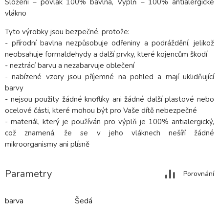
Složení – povlak 100% bavlna, Výplň – 100% antialergické
vlákno
Tyto výrobky jsou bezpečné, protože:
- přírodní bavlna nezpůsobuje odřeniny a podráždění, jelikož
neobsahuje formaldehydy a další prvky, které kojencům škodí
- neztrácí barvu a nezabarvuje oblečení
- nabízené vzory jsou příjemné na pohled a mají uklidňující
barvy
- nejsou použity žádné knoflíky ani žádné další plastové nebo
ocelové části, které mohou být pro Vaše dítě nebezpečné
- materiál, který je používán pro výplň je 100% antialergický,
což znamená, že se v jeho vláknech nešíří žádné
mikroorganismy ani plísně
Parametry
Porovnání
barva
Šedá