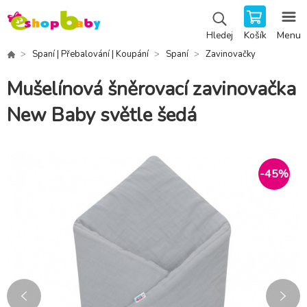
Košík
Menu
Hledej
Spaní | Přebalování | Koupání
Spaní
Zavinovačky
Mušelínová šněrovací zavinovačka
New Baby světle šedá
-
45
%