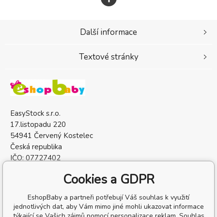
Další informace
Textové stránky
EasyStock s.r.o.
17.listopadu 220
54941 Červený Kostelec
Česká republika
IČO: 07727402
DIČ: CZ07727402
Cookies a GDPR
EshopBaby a partneři potřebují Váš souhlas k využití
jednotlivých dat, aby Vám mimo jiné mohli ukazovat informace
týkající se Vašich zájmů pomocí personalizace reklam. Souhlas