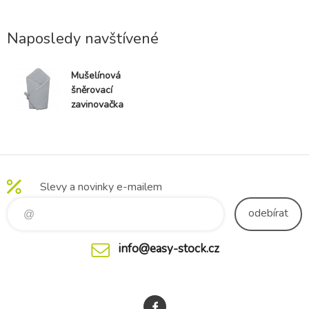
Naposledy navštívené
Mušelínová
šněrovací
zavinovačka
New Baby
světle šedá
Slevy a novinky e-mailem
odebírat
info@easy-stock.cz