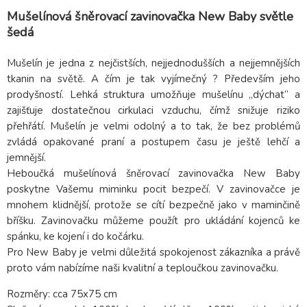
Mušelínová šněrovací zavinovačka New Baby světle
šedá
Mušelín je jedna z nejčistších, nejjednodušších a nejjemnějších
tkanin na světě. A čím je tak vyjímečný ? Především jeho
prodyšností. Lehká struktura umožňuje mušelínu „dýchat“ a
zajišťuje dostatečnou cirkulaci vzduchu, čímž snižuje riziko
přehřátí. Mušelín je velmi odolný a to tak, že bez problémů
zvládá opakované praní a postupem času je ještě lehčí a
jemnější.
Heboučká mušelínová šněrovací zavinovačka New Baby
poskytne Vašemu miminku pocit bezpečí. V zavinovačce je
mnohem klidnější, protože se cítí bezpečně jako v maminčině
bříšku. Zavinovačku můžeme použít pro ukládání kojenců ke
spánku, ke kojení i do kočárku.
Pro New Baby je velmi důležitá spokojenost zákazníka a právě
proto vám nabízíme naši kvalitní a teploučkou zavinovačku.
Rozměry: cca 75x75 cm