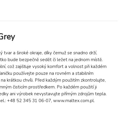
Grey
var a široké okraje, díky čemuž se snadno drží,
ťátko bude bezpečně sedět či ležet na jednom místě.
lní, což zajišťuje vysoký komfort a volnost při každém
aničku používejte pouze na rovném a stabilním
a krátkou chvíli. Před každým použitím zkontrolujte,
mným čisticím prostředkem. Po každém použití ji
ředky ani výrobek nevystavujte přímým zdrojům tepla.
tel.: +48 52 345 31 06-07, www.maltex.com.pl.