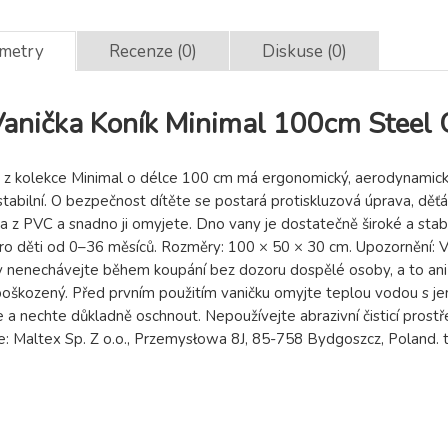
ametry
Recenze (0)
Diskuse (0)
nička Koník Minimal 100cm Steel 
z kolekce Minimal o délce 100 cm má ergonomický, aerodynamický t
 stabilní. O bezpečnost dítěte se postará protiskluzová úprava, dě
a z PVC a snadno ji omyjete. Dno vany je dostatečně široké a stabi
ro děti od 0–36 měsíců. Rozměry: 100 × 50 × 30 cm. Upozornění: V
y nenechávejte během koupání bez dozoru dospělé osoby, a to ani n
poškozený. Před prvním použitím vaničku omyjte teplou vodou s je
 a nechte důkladně oschnout. Nepoužívejte abrazivní čisticí prost
: Maltex Sp. Z o.o., Przemysłowa 8J, 85-758 Bydgoszcz, Poland. 