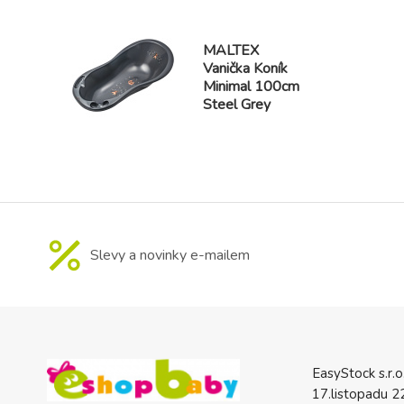
MALTEX
Vanička Koník
Minimal 100cm
Steel Grey
Slevy a novinky e-mailem
EasyStock s.r.o
17.listopadu 2