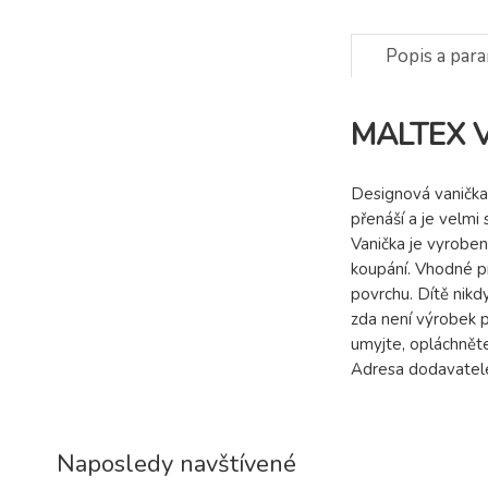
Popis a par
MALTEX Va
Designová vanička 
přenáší a je velmi
Vanička je vyroben
koupání. Vhodné p
povrchu. Dítě nikd
zda není výrobek 
umyjte, opláchněte
Adresa dodavatele
Naposledy navštívené