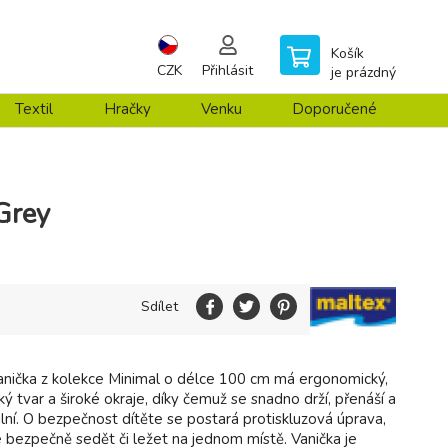
Košík
CZK
Přihlásit
je prázdný
Textil
Hračky
Venku
Doporučené
Grey
Sdílet
nička z kolekce Minimal o délce 100 cm má ergonomický,
 tvar a široké okraje, díky čemuž se snadno drží, přenáší a
ilní. O bezpečnost dítěte se postará protiskluzová úprava,
 bezpečně sedět či ležet na jednom místě. Vanička je