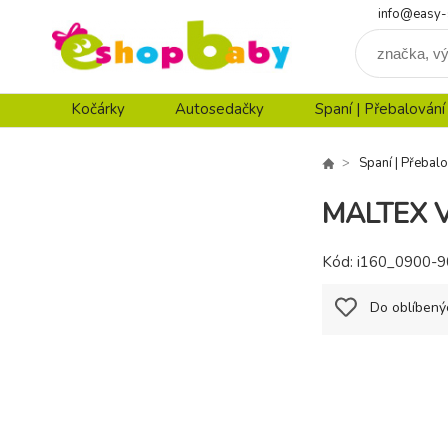
info@easy-
Kočárky
Autosedačky
Spaní | Přebalování
Spaní | Přebalo
MALTEX Va
Kód:
i160_0900-9
Do oblíbený