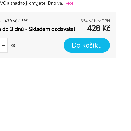
VC a snadno ji omyjete. Dno va...
více
na:
439
Kč
(-
3
%)
354
Kč bez DPH
428
Kč
 do 3 dnů - Skladem dodavatel
Do košíku
+
ks