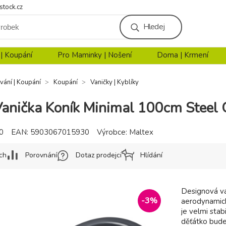
stock.cz
Hledej
 | Koupání
Pro Maminky | Nošení
Doma | Krmení
vání | Koupání
Koupání
Vaničky | Kyblíky
nička Koník Minimal 100cm Steel 
0
EAN:
5903067015930
Výrobce:
Maltex
ch
Porovnání
Dotaz prodejci
Hlídání
Designová va
-
3
%
aerodynamický
je velmi stab
děťátko bude