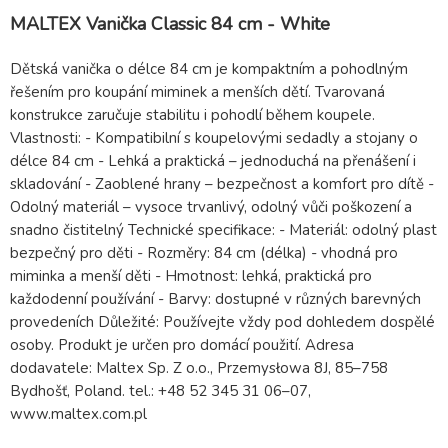
MALTEX Vanička Classic 84 cm - White
Dětská vanička o délce 84 cm je kompaktním a pohodlným
řešením pro koupání miminek a menších dětí. Tvarovaná
konstrukce zaručuje stabilitu i pohodlí během koupele.
Vlastnosti: - Kompatibilní s koupelovými sedadly a stojany o
délce 84 cm - Lehká a praktická – jednoduchá na přenášení i
skladování - Zaoblené hrany – bezpečnost a komfort pro dítě -
Odolný materiál – vysoce trvanlivý, odolný vůči poškození a
snadno čistitelný Technické specifikace: - Materiál: odolný plast
bezpečný pro děti - Rozměry: 84 cm (délka) - vhodná pro
miminka a menší děti - Hmotnost: lehká, praktická pro
každodenní používání - Barvy: dostupné v různých barevných
provedeních Důležité: Používejte vždy pod dohledem dospělé
osoby. Produkt je určen pro domácí použití. Adresa
dodavatele: Maltex Sp. Z o.o., Przemysłowa 8J, 85–758
Bydhošť, Poland. tel.: +48 52 345 31 06–07,
www.maltex.com.pl