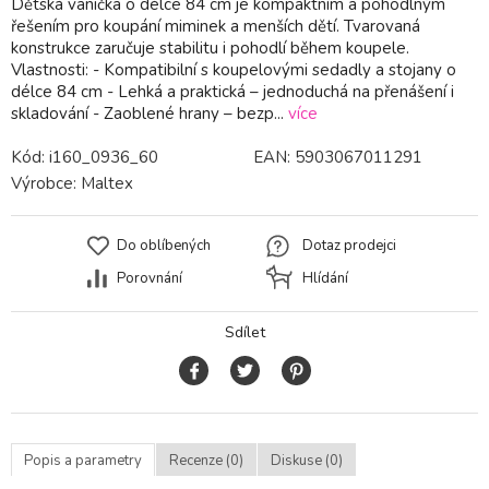
Dětská vanička o délce 84 cm je kompaktním a pohodlným
řešením pro koupání miminek a menších dětí. Tvarovaná
konstrukce zaručuje stabilitu i pohodlí během koupele.
Vlastnosti: - Kompatibilní s koupelovými sedadly a stojany o
délce 84 cm - Lehká a praktická – jednoduchá na přenášení i
skladování - Zaoblené hrany – bezp...
více
Kód:
i160_0936_60
EAN:
5903067011291
Výrobce:
Maltex
Do oblíbených
Dotaz prodejci
Porovnání
Hlídání
Sdílet
Popis a parametry
Recenze (0)
Diskuse (0)