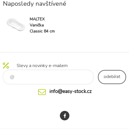
Naposledy navštívené
MALTEX
Vanička
Classic 84 cm
- White
Slevy a novinky e-mailem
odebírat
info@easy-stock.cz