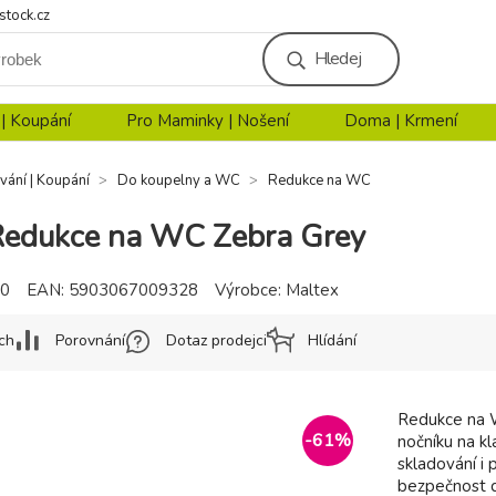
stock.cz
Hledej
 | Koupání
Pro Maminky | Nošení
Doma | Krmení
vání | Koupání
Do koupelny a WC
Redukce na WC
edukce na WC Zebra Grey
90
EAN:
5903067009328
Výrobce:
Maltex
ch
Porovnání
Dotaz prodejci
Hlídání
Redukce na W
-
61
%
nočníku na k
skladování i 
bezpečnost dě