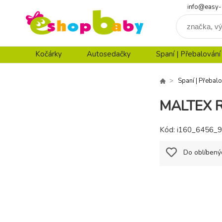
info@easy-
Kočárky
Autosedačky
Spaní | Přebalování
Spaní | Přebalo
MALTEX R
Kód:
i160_6456_
Do oblíbený