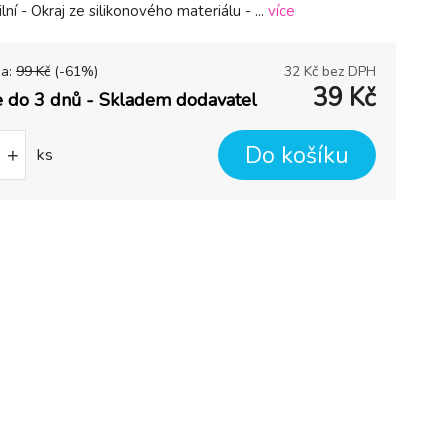
lní - Okraj ze silikonového materiálu - ...
více
na:
99
Kč
(-
61
%)
32
Kč bez DPH
39
Kč
 do 3 dnů - Skladem dodavatel
Do košíku
+
ks