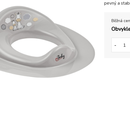
pevný a stabi
Běžná ce
Obvykle
-