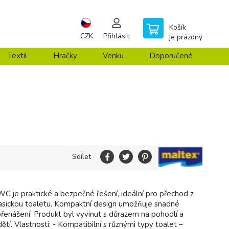
Košík
CZK
Přihlásit
je prázdný
Textil
Hračky
Venku
Doporučené
Sdílet
C je praktické a bezpečné řešení, ideální pro přechod z
lasickou toaletu. Kompaktní design umožňuje snadné
přenášení. Produkt byl vyvinut s důrazem na pohodlí a
tí. Vlastnosti: - Kompatibilní s různými typy toalet –