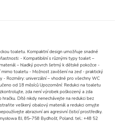
asickou toaletu. Kompaktní design umožňuje snadné
lastnosti: - Kompatibilní s různými typy toalet –
 materiál – hladký povrch šetrný k dětské pokožce -
ití mimo toaletu - Možnost zavěšení na zeď - praktický
rvky - Rozměry: univerzální – vhodné pro všechny WC
ručeno od 18 měsíců Upozornění: Redukci na toaletu
 zkontrolujte, zda není výrobek poškozený a zda
 hračku. Dítě nikdy nenechávejte na redukci bez
straňte veškerý obalový materiál a redukci omyjte
oužívejte abrazivní ani agresivní čisticí prostředky.
mysłowa 8J, 85–758 Bydhošť, Poland. tel.: +48 52