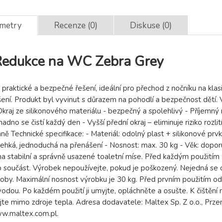
ametry
Recenze (0)
Diskuse (0)
edukce na WC Zebra Grey
praktické a bezpečné řešení, ideální pro přechod z nočníku na kl
šení. Produkt byl vyvinut s důrazem na pohodlí a bezpečnost dětí. V
 Okraj ze silikonového materiálu - bezpečný a spolehlivý - Příjemný
adno se čistí každý den - Vyšší přední okraj – eliminuje riziko rozl
aně Technické specifikace: - Materiál: odolný plast + silikonové p
lehká, jednoduchá na přenášení - Nosnost: max. 30 kg - Věk: dopo
a stabilní a správně usazené toaletní míse. Před každým použitím
 součást. Výrobek nepoužívejte, pokud je poškozený. Nejedná se o
oby. Maximální nosnost výrobku je 30 kg. Před prvním použitím od
dou. Po každém použití ji umyjte, opláchněte a osušte. K čištění nep
te mimo zdroje tepla. Adresa dodavatele: Maltex Sp. Z o.o., Prze
w.maltex.com.pl.