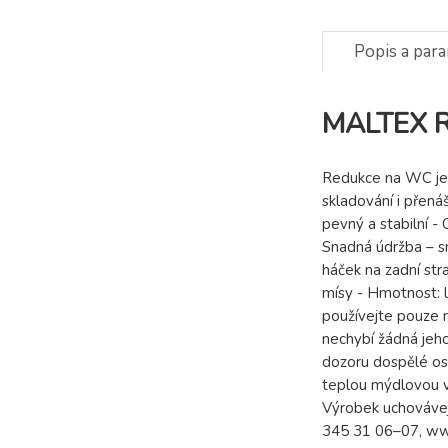
Popis a par
MALTEX R
Redukce na WC je 
skladování i přená
pevný a stabilní -
Snadná údržba – sn
háček na zadní str
mísy - Hmotnost: 
používejte pouze n
nechybí žádná jeho
dozoru dospělé os
teplou mýdlovou vo
Výrobek uchovávej
345 31 06–07, ww