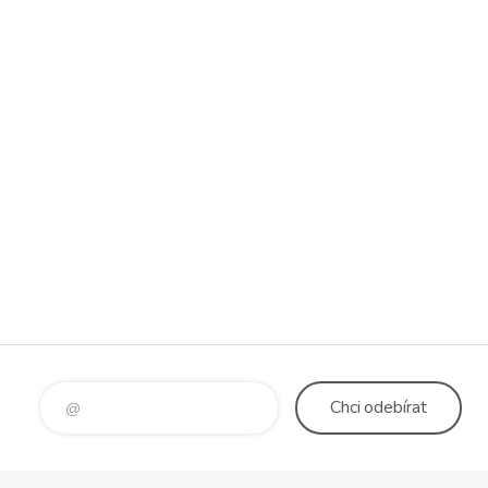
Chci
odebírat