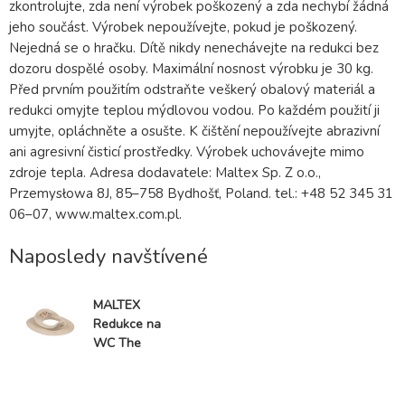
zkontrolujte, zda není výrobek poškozený a zda nechybí žádná
jeho součást. Výrobek nepoužívejte, pokud je poškozený.
Nejedná se o hračku. Dítě nikdy nenechávejte na redukci bez
dozoru dospělé osoby. Maximální nosnost výrobku je 30 kg.
Před prvním použitím odstraňte veškerý obalový materiál a
redukci omyjte teplou mýdlovou vodou. Po každém použití ji
umyjte, opláchněte a osušte. K čištění nepoužívejte abrazivní
ani agresivní čisticí prostředky. Výrobek uchovávejte mimo
zdroje tepla. Adresa dodavatele: Maltex Sp. Z o.o.,
Przemysłowa 8J, 85–758 Bydhošť, Poland. tel.: +48 52 345 31
06–07, www.maltex.com.pl.
Naposledy navštívené
MALTEX
Redukce na
WC The
Nature
Buddies Liška
Beige