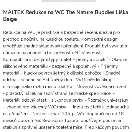
MALTEX Redukce na WC The Nature Buddies Liška
Beige
Redukce na WC je praktické a bezpečné řešení, ideální pro
přechod z nočníku na klasickou toaletu. Kompaktní design
umožňuje snadné skladování i přenášení. Produkt byl vyvinut s
důrazem na pohodlí a bezpečnost dětí. Vlastnosti: -
Kompatibilní s různými typy toalet – pevný a stabilní - Okraj ze
silikonového materiálu - bezpečný a spolehlivý - Příjemný
materiál – hladký povrch šetrný k dětské pokožce - Snadná
údržba – snadno se čistí každý den - Vyšší přední okraj –
eliminuje riziko rozlití mimo toaletu - Možnost zavěšení na zeď
- praktický háček na zadní straně Technické specifikace: -
Materiál: odolný plast + silikonové prvky - Rozměry: univerzální
– vhodné pro všechny WC mísy - Hmotnost: lehká, jednoduchá
na přenášení - Nosnost: max. 30 kg - Věk: doporučeno od 18
měsíců Upozornění: Redukci na toaletu používejte pouze na
stabilní a správně usazené toaletní míse. Před každým použitím