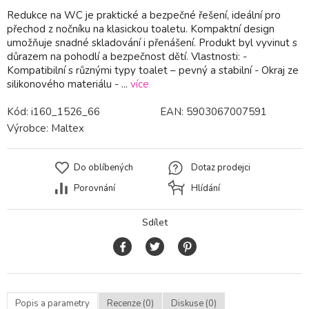
Redukce na WC je praktické a bezpečné řešení, ideální pro
přechod z nočníku na klasickou toaletu. Kompaktní design
umožňuje snadné skladování i přenášení. Produkt byl vyvinut s
důrazem na pohodlí a bezpečnost dětí. Vlastnosti: -
Kompatibilní s různými typy toalet – pevný a stabilní - Okraj ze
silikonového materiálu - ...
více
Kód:
i160_1526_66
EAN:
5903067007591
Výrobce:
Maltex
Do oblíbených
Dotaz prodejci
Porovnání
Hlídání
Sdílet
Popis a parametry
Recenze (0)
Diskuse (0)