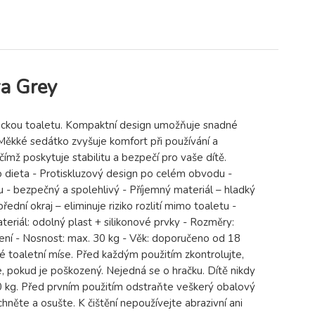
a Grey
asickou toaletu. Kompaktní design umožňuje snadné
 Měkké sedátko zvyšuje komfort při používání a
ímž poskytuje stabilitu a bezpečí pro vaše dítě.
 dieta - Protiskluzový design po celém obvodu -
lu - bezpečný a spolehlivý - Příjemný materiál – hladký
dní okraj – eliminuje riziko rozlití mimo toaletu -
teriál: odolný plast + silikonové prvky - Rozměry:
ení - Nosnost: max. 30 kg - Věk: doporučeno od 18
é toaletní míse. Před každým použitím zkontrolujte,
 pokud je poškozený. Nejedná se o hračku. Dítě nikdy
0 kg. Před prvním použitím odstraňte veškerý obalový
něte a osušte. K čištění nepoužívejte abrazivní ani