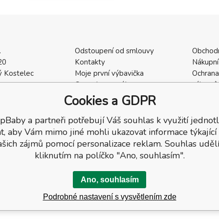
.
Odstoupení od smlouvy
Obchod
20
Kontakty
Nákupní
 Kostelec
Moje první výbavička
Ochrana
a
Ceny dopravného
zákazní
2
Vrácení zboží / Reklamace
Cookies
Cookies a GDPR
402
Reklamace
Recenze
pBaby a partneři potřebují Váš souhlas k využití jednotl
t, aby Vám mimo jiné mohli ukazovat informace týkající
ašich zájmů pomocí personalizace reklam. Souhlas udělí
kliknutím na políčko "Ano, souhlasím".
Ano, souhlasím
Podrobné nastavení s vysvětlením zde
a.