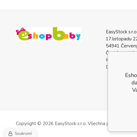
EasyStock s.r.o
17.listopadu 2
54941 Červený
Česká republik
IČO: 0772740
DIČ: CZ07727
Esho
da
V
Copyright © 2026 EasyStock s.r.o.
Všechna práva vyhrazen
Soukromí