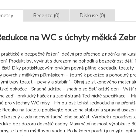
ametry
Recenze (0)
Diskuse (0)
edukce na WC s úchyty měkká Zebr
praktické a bezpečné řešení, ideální pro přechod z nočníku na kl
šení. Produkt byl vyvinut s důrazem na pohodlí a bezpečnost dětí.
čistí. Díky protiskluzovým prvkům pevně přilne k sedadlu toalety, č
dký povrch s měkkým půlměsícem – šetrný k pokožce a pohodlný pro
nými typy toalet – pevný a stabilní - Okraj ze silikonového materiá
tské pokožce - Snadná údržba – snadno se čistí každý den - Vyšší pře
a zeď - praktický háček na zadní straně Technické specifikace: - Ma
dné pro všechny WC mísy - Hmotnost: lehká, jednoduchá na přenáš
 Redukci na toaletu používejte pouze na stabilní a správně usazen
oškozený a zda nechybí žádná jeho součást. Výrobek nepoužívejte,
edukci bez dozoru dospělé osoby. Maximální nosnost výrobku je 3
 omyjte teplou mýdlovou vodou. Po každém použití ji umyjte, oplách