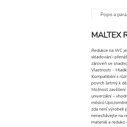
Popis a par
MALTEX R
Redukce na WC je 
skladování i přená
zároveň se snadno 
Vlastnosti: - Hla
Kompatibilní s růz
povrch šetrný k dě
Možnost zavěšení n
univerzální – vho
měsíců Upozornění:
zda není výrobek p
nenechávejte na r
materiál a redukci