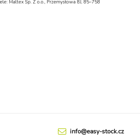
tele: Maltex Sp. Z o.o., Przemysłowa 8J, 85–758
info@easy-stock.cz