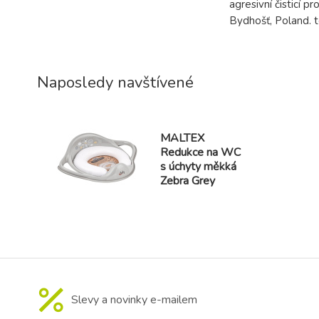
agresivní čisticí 
Bydhošť, Poland. 
Naposledy navštívené
MALTEX
Redukce na WC
s úchyty měkká
Zebra Grey
Slevy a novinky e-mailem