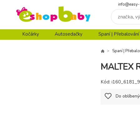
info@easy-
Kočárky
Autosedačky
Spaní | Přebalování
Spaní | Přebalo
MALTEX R
Kód:
i160_6181_
Do oblíbený