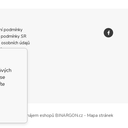
ní podmínky
 podmínky SR
 osobních údajů
ků
ivých
 se
te
Tvorba a pronájem eshopů
BINARGON.cz
-
Mapa stránek