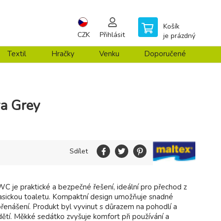
Košík
CZK
Přihlásit
je prázdný
Textil
Hračky
Venku
Doporučené
a Grey
Sdílet
C je praktické a bezpečné řešení, ideální pro přechod z
lasickou toaletu. Kompaktní design umožňuje snadné
přenášení. Produkt byl vyvinut s důrazem na pohodlí a
ětí. Měkké sedátko zvyšuje komfort při používání a