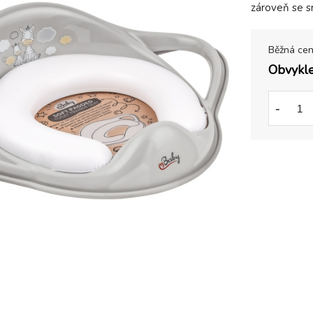
zároveň se s
Běžná ce
Obvykle
-