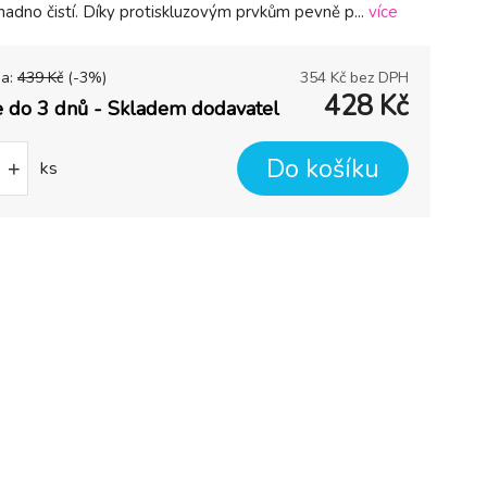
nadno čistí. Díky protiskluzovým prvkům pevně p...
více
na:
439
Kč
(-
3
%)
354
Kč bez DPH
428
Kč
 do 3 dnů - Skladem dodavatel
Do košíku
+
ks