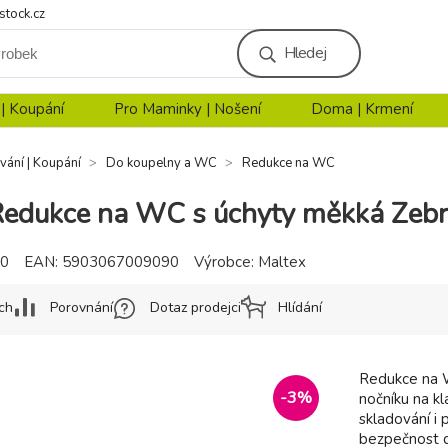
stock.cz
Hledej
 | Koupání
Pro Maminky | Nošení
Doma | Krmení
vání | Koupání
Do koupelny a WC
Redukce na WC
edukce na WC s úchyty měkká Zebr
90
EAN:
5903067009090
Výrobce:
Maltex
ch
Porovnání
Dotaz prodejci
Hlídání
Redukce na W
-
3
%
nočníku na k
skladování i 
bezpečnost d