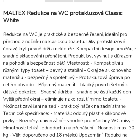
MALTEX Redukce na WC protiskluzová Classic
White
Redukce na WC je praktické a bezpečné řešení, ideální pro
přechod z nočníku na klasickou toaletu. Díky protiskluzové
úpravě kryt pevně drží a neklouže. Kompaktní design umožňuje
snadné skladování i přenášení. Produkt byl vyvinut s důrazem
na pohodlí a bezpečnost dětí. Vlastnosti: - Kompatibilní s
různými typy toalet – pevný a stabilní - Okraj ze silikonového
materiálu - bezpečný a spolehlivý - Protiskluzová úprava po
celém obvodu - Příjemný materiál – hladký povrch šetrný k
dětské pokožce - Snadná údržba – snadno se čistí každý den -
Vyšší přední okraj – eliminuje riziko rozlití mimo toaletu -
Možnost zavěšení na zeď - praktický háček na zadní straně
Technické specifikace: - Materiál: odolný plast + silikonové
prvky - Rozměry: univerzální – vhodné pro všechny WC mísy -
Hmotnost: lehká, jednoduchá na přenášení - Nosnost: max. 30
kg - Věk: doporučeno od 18 měsíců Upozornění: Redukci na