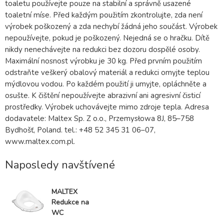
toaletu používejte pouze na stabilní a správně usazené
toaletní míse. Před každým použitím zkontrolujte, zda není
výrobek poškozený a zda nechybí žádná jeho součást. Výrobek
nepoužívejte, pokud je poškozený. Nejedná se o hračku. Dítě
nikdy nenechávejte na redukci bez dozoru dospělé osoby.
Maximální nosnost výrobku je 30 kg. Před prvním použitím
odstraňte veškerý obalový materiál a redukci omyjte teplou
mýdlovou vodou. Po každém použití ji umyjte, opláchněte a
osušte. K čištění nepoužívejte abrazivní ani agresivní čisticí
prostředky. Výrobek uchovávejte mimo zdroje tepla. Adresa
dodavatele: Maltex Sp. Z o.o., Przemysłowa 8J, 85–758
Bydhošť, Poland. tel.: +48 52 345 31 06–07,
www.maltex.com.pl.
Naposledy navštívené
MALTEX
Redukce na
WC
protiskluzová