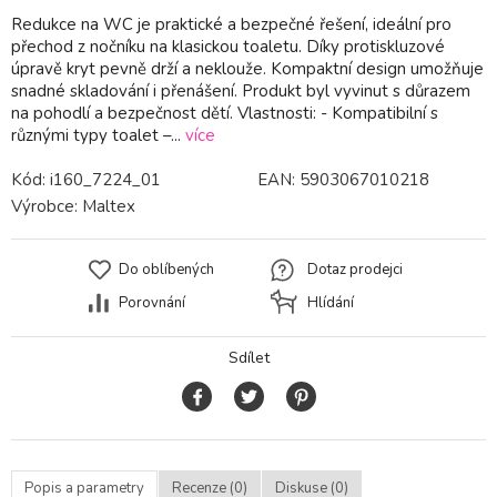
Redukce na WC je praktické a bezpečné řešení, ideální pro
přechod z nočníku na klasickou toaletu. Díky protiskluzové
úpravě kryt pevně drží a neklouže. Kompaktní design umožňuje
snadné skladování i přenášení. Produkt byl vyvinut s důrazem
na pohodlí a bezpečnost dětí. Vlastnosti: - Kompatibilní s
různými typy toalet –...
více
Kód:
i160_7224_01
EAN:
5903067010218
Výrobce:
Maltex
Do oblíbených
Dotaz prodejci
Porovnání
Hlídání
Sdílet
Popis a parametry
Recenze (0)
Diskuse (0)