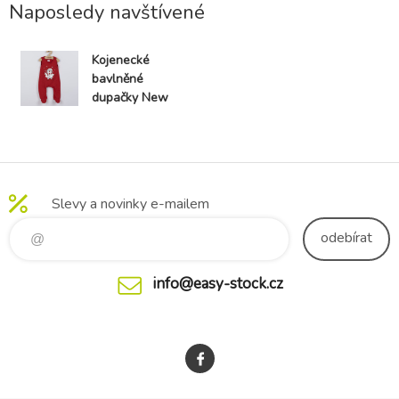
Naposledy navštívené
Kojenecké
bavlněné
dupačky New
Baby Winter
Penguin
Slevy a novinky e-mailem
odebírat
info@easy-stock.cz