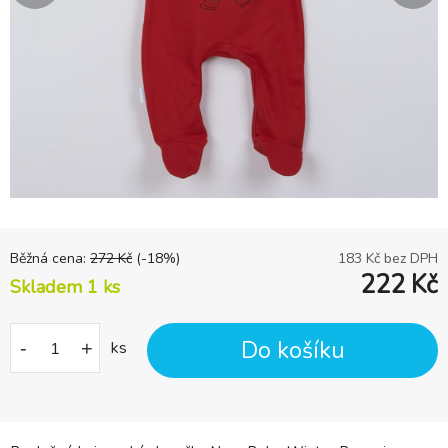
Běžná cena:
272
Kč
(-
18
%)
183
Kč bez DPH
222
Kč
Skladem 1
ks
Do košíku
-
+
ks