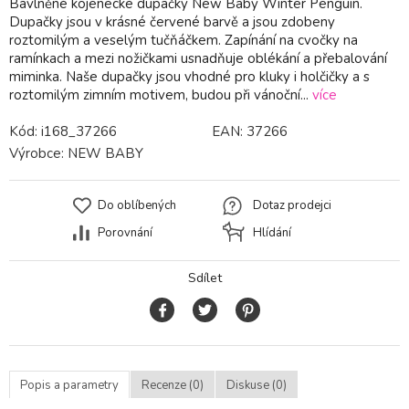
Bavlněné kojenecké dupačky New Baby Winter Penguin.
Dupačky jsou v krásné červené barvě a jsou zdobeny
roztomilým a veselým tučňáčkem. Zapínání na cvočky na
ramínkach a mezi nožičkami usnadňuje oblékání a přebalování
miminka. Naše dupačky jsou vhodné pro kluky i holčičky a s
roztomilým zimním motivem, budou při vánoční...
více
Kód:
i168_37266
EAN:
37266
Výrobce:
NEW BABY
Do oblíbených
Dotaz prodejci
Porovnání
Hlídání
Sdílet
Popis a parametry
Recenze (0)
Diskuse (0)