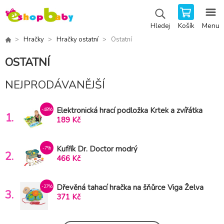
Košík
Menu
Hledej
Hračky
Hračky ostatní
Ostatní
OSTATNÍ
NEJPRODÁVANĚJŠÍ
Elektronická hrací podložka Krtek a zvířátka
-48%
1.
42x61cm v krabici
189 Kč
Kufřík Dr. Doctor modrý
-7%
2.
466 Kč
Dřevěná tahací hračka na šňůrce Viga Želva
-27%
3.
371 Kč