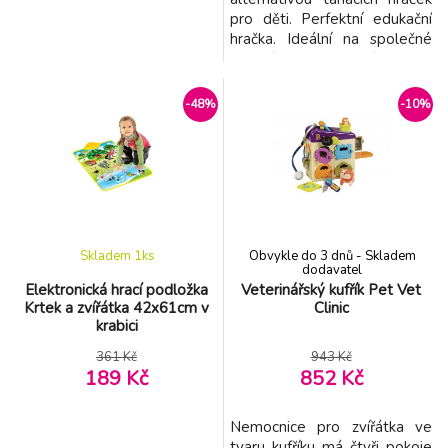
pro děti. Perfektní edukační
hračka. Ideální na společné
procházky a hraní doma.
Gumové prvky připojené na
kola vtipným způsobem
-48%
-10%
napodobují chůzi zvířat.
Hračka pomáhá zlepšit
manuální zručnost a
obratnost, učí dítě rozpoznat
tvary a barvy, zapojuje a
rozvíjí
Skladem 1
ks
Obvykle do 3 dnů - Skladem
dodavatel
Elektronická hrací podložka
Veterinářský kufřík Pet Vet
Krtek a zvířátka 42x61cm v
Clinic
krabici
361 Kč
943 Kč
189 Kč
852 Kč
Nemocnice pro zvířátka ve
tvaru kufříku má čtyři pokoje