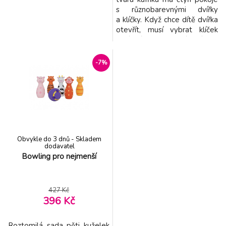
s různobarevnými dvířky
a klíčky. Když chce dítě dvířka
otevřít, musí vybrat klíček
správné barvy. Na léčení jsou
připraveni dva plyšoví
pacienti – pejsek a kočička.
-7%
Malý veterinář má k dispozici
4 nástroje: stetoskop,
stříkačku, váhu a teploměr.
Vysunovací pult usnadňuje
vyšetřování
Obvykle do 3 dnů - Skladem
dodavatel
Bowling pro nejmenší
427 Kč
396 Kč
Roztomilá sada pěti kuželek