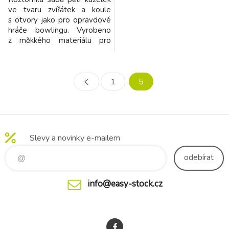
ve tvaru zvířátek a koule
s otvory jako pro opravdové
hráče bowlingu. Vyrobeno
z měkkého materiálu pro
bezpečnou a příjemnou hru.
Zvířátka Ludi po zmáčknutí
pískají. Vhodné od 10 měsíců.
1
5
Slevy a novinky e-mailem
odebírat
info@easy-stock.cz