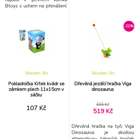
Btoys s uchem na přenášení.
Kufřík
obsahuje otoskop, teploměr, stetoskop
se zvukem tlukotu
-21%
srdce, tlakoměr,pinzetu, zrcátko, stříkačku, bezpečné
nůžky a pípátko. 2 baterie
AAA pro pípátko nejsou
součástí, 3 baterie AG13
(1,5V) pro stetos
Skladem 3
ks
Skladem 1
ks
Pokladnička Krtek kvádr se
Dřevěná jezdící hračka Viga
zámkem plech 11x15cm v
dinosaurus
sáčku
655 Kč
107 Kč
519 Kč
Dřevěná hračka na tyči Viga
Dinosaurus je skvělou
alternativou tahacích hraček