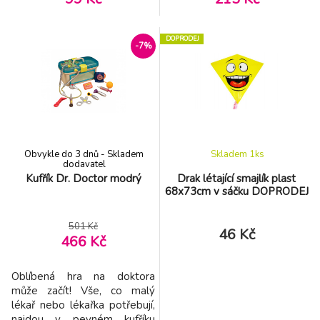
DOPRODEJ
-7%
Obvykle do 3 dnů - Skladem
Skladem 1
ks
dodavatel
Kufřík Dr. Doctor modrý
Drak létající smajlík plast
68x73cm v sáčku DOPRODEJ
501 Kč
46 Kč
466 Kč
Oblíbená hra na doktora
může začít! Vše, co malý
lékař nebo lékařka potřebují,
najdou v pevném kufříku