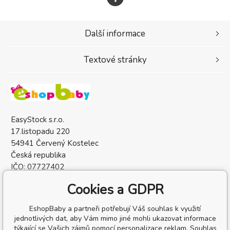
Další informace
Textové stránky
EasyStock s.r.o.
17.listopadu 220
54941 Červený Kostelec
Česká republika
IČO: 07727402
DIČ: CZ07727402
Cookies a GDPR
EshopBaby a partneři potřebují Váš souhlas k využití
jednotlivých dat, aby Vám mimo jiné mohli ukazovat informace
týkající se Vašich zájmů pomocí personalizace reklam. Souhlas