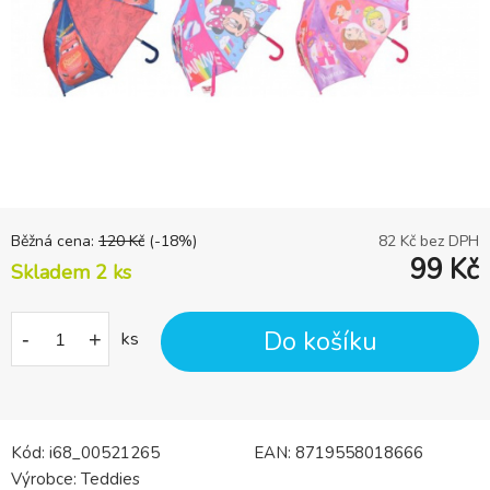
Běžná cena:
120
Kč
(-
18
%)
82
Kč bez DPH
99
Kč
Skladem 2
ks
Do košíku
-
+
ks
Kód:
i68_00521265
EAN:
8719558018666
Výrobce:
Teddies