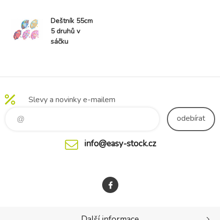
Deštník 55cm
5 druhů v
sáčku
Slevy a novinky e-mailem
odebírat
info@easy-stock.cz
Další informace