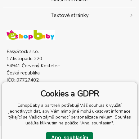
Textové stránky
EasyStock s.r.o.
17.listopadu 220
54941 Červený Kostelec
Česká republika
IČO: 07727402
DIČ: CZ07727402
Cookies a GDPR
EshopBaby a partneři potřebují Váš souhlas k využití
jednotlivých dat, aby Vám mimo jiné mohli ukazovat informace
týkající se Vašich zájmů pomocí personalizace reklam. Souhlas
udělíte kliknutím na políčko "Ano, souhlasím".
Copyright © 2026 EasyStock s.r.o.
Ano, souhlasím