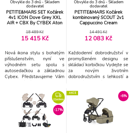
Obvykle do 3 dnů - Skladem
Obvykle do 3 dnů - Skladem
dodavatel
dodavatel
PETITE&MARS SET Kočárek
PETITE&MARS Kočárek
4v1 ICON Dove Grey XXL
kombinovaný SCOUT 2v1
AIR + CBX By CYBEX Aton
Cappuccino Cream
B2 i-Size
18 489 Kč
14 491 Kč
15 415 Kč
12 083 Kč
Nová ikona stylu s bohatým
Každodenní dobrodružství v
příslušenstvím, nyní ve
promyšleném designu se
výhodném setu spolu s
skládací korbičkou Vydejte se
autosedačkou a základnou
za novým životním
Cybex. Představujeme Vám
dobrodružstvím s lehkostí a
nejnovější přírůstek do rodiny
pohodlím. S kočárkem SCOUT
kočárků – kombinovaný
si užijete více svobody při
AKCE
kočárek ICON 2v1.
každodenních procházkách i
-6%
Představuje vrchol designu,
rodinných výletech. Skládací
ZDARMA
funkčnosti a pohodlí. Tento
korbičku složíte jednou rukou
-17%
ikonický model je pravou
přímo na kočárku, čímž
vlajkovou lodí nabídky
ušetříte místo doma i čas při
kočárků Petite&Mars, navržen
manipulaci. Sklád
tak, aby dop