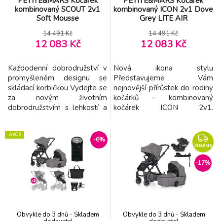
PETITE&MARS Kočárek
PETITE&MARS Kočárek
kombinovaný SCOUT 2v1
kombinovaný ICON 2v1 Dove
Soft Mousse
Grey LITE AIR
14 491 Kč
14 491 Kč
12 083 Kč
12 083 Kč
Každodenní dobrodružství v
Nová ikona stylu
promyšleném designu se
Představujeme Vám
skládací korbičkou Vydejte se
nejnovější přírůstek do rodiny
za novým životním
kočárků – kombinovaný
dobrodružstvím s lehkostí a
kočárek ICON 2v1.
pohodlím. S kočárkem
Představuje vrchol designu,
SCOUT si užijete více
funkčnosti a pohodlí. Tento
AKCE
svobody při každodenních
ikonický model je pravou
-6%
procházkách i rodinných
vlajkovou lodí nabídky
ZDARMA
výletech. Skládací korbičku
kočárků Petite&Mars, navržen
-17%
složíte jednou rukou přímo na
tak, aby doprovázel vaše
kočárku, čímž ušetříte místo
rodinná dobrodružství od
doma i čas při manipulaci.
prvního dne života vašeho
Sklád
dítěte až do hmotnosti 22
Obvykle do 3 dnů - Skladem
Obvykle do 3 dnů - Skladem