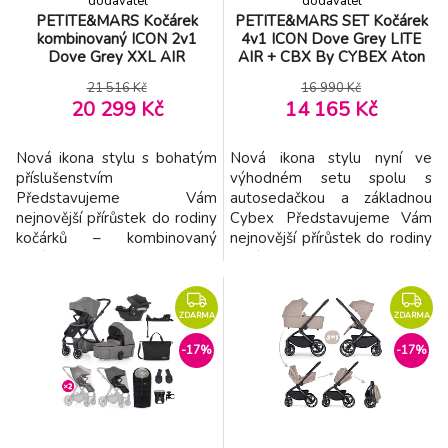
dodavatel
dodavatel
PETITE&MARS Kočárek
PETITE&MARS SET Kočárek
kombinovaný ICON 2v1
4v1 ICON Dove Grey LITE
Dove Grey XXL AIR
AIR + CBX By CYBEX Aton
B2 i-Size
21 516 Kč
16 990 Kč
20 299 Kč
14 165 Kč
Nová ikona stylu s bohatým
Nová ikona stylu nyní ve
příslušenstvím
výhodném setu spolu s
Představujeme Vám
autosedačkou a základnou
nejnovější přírůstek do rodiny
Cybex Představujeme Vám
kočárků – kombinovaný
nejnovější přírůstek do rodiny
kočárek ICON 2v1.
kočárků – kombinovaný
Představuje vrchol designu,
kočárek ICON 2v1.
funkčnosti a pohodlí. Tento
Představuje vrchol designu,
ikonický model je pravou
funkčnosti a pohodlí. Tento
ZDARMA
ZDARMA
vlajkovou lodí nabídky
ikonický model je pravou
-17%
-17%
kočárků Petite&Mars, navržen
vlajkovou lodí nabídky
tak, aby doprovázel vaše
kočárků Petite&Mars, navržen
rodinná dobrodružství od
tak, aby doprovázel vaše
prvního dne života vašeho
rodinná dobrodr