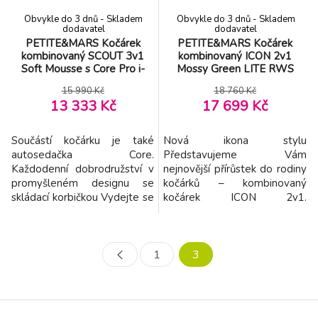
Obvykle do 3 dnů - Skladem
Obvykle do 3 dnů - Skladem
dodavatel
dodavatel
PETITE&MARS Kočárek
PETITE&MARS Kočárek
kombinovaný SCOUT 3v1
kombinovaný ICON 2v1
Soft Mousse s Core Pro i-
Mossy Green LITE RWS
Size
15 990 Kč
18 760 Kč
13 333 Kč
17 699 Kč
Součástí kočárku je také
Nová ikona stylu
autosedačka Core.
Představujeme Vám
Každodenní dobrodružství v
nejnovější přírůstek do rodiny
promyšleném designu se
kočárků – kombinovaný
skládací korbičkou Vydejte se
kočárek ICON 2v1.
za novým životním
Představuje vrchol designu,
dobrodružstvím s lehkostí a
funkčnosti a pohodlí. Tento
pohodlím. S kočárkem
ikonický model je pravou
1
3
SCOUT si užijete více
vlajkovou lodí nabídky
svobody při každodenních
kočárků Petite&Mars, navržen
procházkách i rodinných
tak, aby doprovázel vaše
výletech. Skládací korbičku
rodinná dobrodružství od
složíte jednou rukou přímo na
prvního dne života vašeho