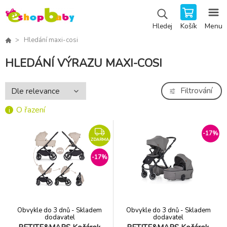
Košík
Menu
Hledej
Hledání maxi-cosi
HLEDÁNÍ VÝRAZU MAXI-COSI
Filtrování
O řazení
-17%
ZDARMA
-17%
Obvykle do 3 dnů - Skladem
Obvykle do 3 dnů - Skladem
dodavatel
dodavatel