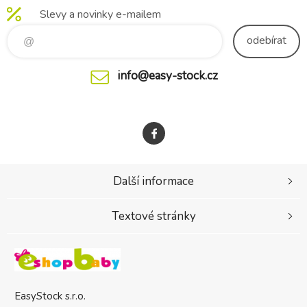
kočárku, čímž ušet
dítěte až do hmotnosti 22
Slevy a novinky e-mailem
odebírat
info@easy-stock.cz
Další informace
Textové stránky
EasyStock s.r.o.