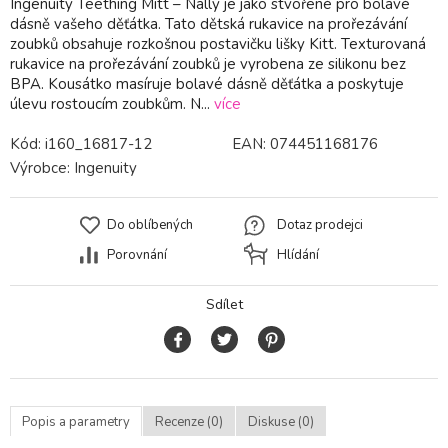
Ingenuity Teething Mitt – Nally je jako stvořené pro bolavé
dásně vašeho děťátka. Tato dětská rukavice na prořezávání
zoubků obsahuje rozkošnou postavičku lišky Kitt. Texturovaná
rukavice na prořezávání zoubků je vyrobena ze silikonu bez
BPA. Kousátko masíruje bolavé dásně děťátka a poskytuje
úlevu rostoucím zoubkům. N...
více
Kód:
i160_16817-12
EAN:
074451168176
Výrobce:
Ingenuity
Do oblíbených
Dotaz prodejci
Porovnání
Hlídání
Sdílet
Popis a parametry
Recenze (0)
Diskuse (0)