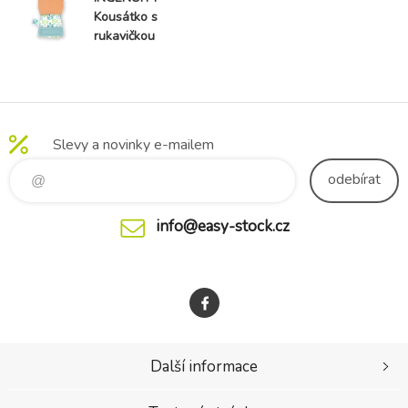
Kousátko s
rukavičkou
liška Kitt
oranžová bez
BPA 3m+
Slevy a novinky e-mailem
odebírat
info@easy-stock.cz
Další informace