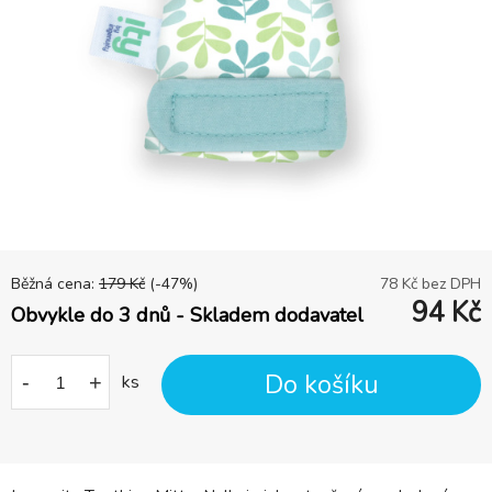
Běžná cena:
179
Kč
(-
47
%)
78
Kč bez DPH
94
Kč
Obvykle do 3 dnů - Skladem dodavatel
Do košíku
-
+
ks