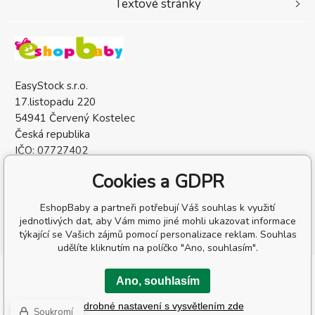
Textové stránky
EasyStock s.r.o.
17.listopadu 220
54941 Červený Kostelec
Česká republika
IČO: 07727402
DIČ: CZ07727402
Cookies a GDPR
EshopBaby a partneři potřebují Váš souhlas k využití
jednotlivých dat, aby Vám mimo jiné mohli ukazovat informace
týkající se Vašich zájmů pomocí personalizace reklam. Souhlas
udělíte kliknutím na políčko "Ano, souhlasím".
Copyright © 2026 EasyStock s.r.o.
Ano, souhlasím
Všechna práva vyhrazena.
Podrobné nastavení s vysvětlením zde
Tvorba a pronájem eshopů
BINARGON.cz
-
Mapa stránek
Soukromí