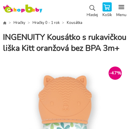
Košík
Menu
Hledej
Hračky
Hračky 0 - 1 rok
Kousátka
INGENUITY Kousátko s rukavičkou
liška Kitt oranžová bez BPA 3m+
-
47
%