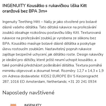
INGENUITY Kousátko s rukavičkou liška Kitt
oranžová bez BPA 3m+
Ingenuity Teething Mitt – Nally je jako stvořené pro bolavé
dásně vašeho děťátka. Tato dětská rukavice na prořezávání
zoubků obsahuje rozkošnou postavičku lišky Kitt. Texturovaná
rukavice na prořezávání zoubků je vyrobena ze silikonu bez
BPA. Kousátko masíruje bolavé dásně děťátka a poskytuje
úlevu rostoucím zoubkům. Nastavitelný popruh rukavice
zajišťuje bezpečné uchycení, jak děťátko roste. Design rukavičky
je ideální pro dětičky, které ještě neumí uchopit kousátko, a
také pomáhá předcházet poškrábání děťátka. Textura pomáhá
miminku objevovat a zkoumat hmat. Rozměry: 12,7 x 14,3 x 1,9
cm Adresa dodavatele: KIDS2 EUROPE BV 5 Keizersgracht
287, 1016 ED Amsterdam, Netherlands; +31 20 241 0934
Naposledy navštívené
INGENUITY