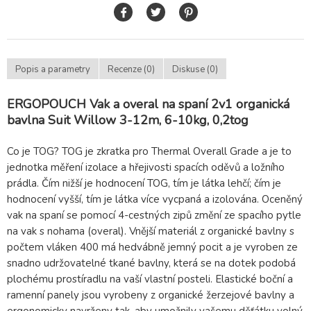
Popis a parametry
Recenze (0)
Diskuse (0)
ERGOPOUCH Vak a overal na spaní 2v1 organická
bavlna Suit Willow 3-12m, 6-10kg, 0,2tog
Co je TOG? TOG je zkratka pro Thermal Overall Grade a je to
jednotka měření izolace a hřejivosti spacích oděvů a ložního
prádla. Čím nižší je hodnocení TOG, tím je látka lehčí; čím je
hodnocení vyšší, tím je látka více vycpaná a izolována. Oceněný
vak na spaní se pomocí 4-cestných zipů změní ze spacího pytle
na vak s nohama (overal). Vnější materiál z organické bavlny s
počtem vláken 400 má hedvábně jemný pocit a je vyroben ze
snadno udržovatelné tkané bavlny, která se na dotek podobá
plochému prostíradlu na vaší vlastní posteli. Elastické boční a
ramenní panely jsou vyrobeny z organické žerzejové bavlny a