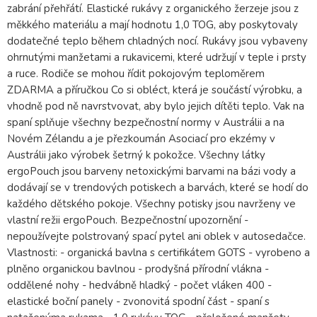
zabrání přehřátí. Elastické rukávy z organického žerzeje jsou z
měkkého materiálu a mají hodnotu 1,0 TOG, aby poskytovaly
dodatečné teplo během chladných nocí. Rukávy jsou vybaveny
ohrnutými manžetami a rukavicemi, které udržují v teple i prsty
a ruce. Rodiče se mohou řídit pokojovým teploměrem
ZDARMA a příručkou Co si obléct, která je součástí výrobku, a
vhodně pod ně navrstvovat, aby bylo jejich dítěti teplo. Vak na
spaní splňuje všechny bezpečnostní normy v Austrálii a na
Novém Zélandu a je přezkoumán Asociací pro ekzémy v
Austrálii jako výrobek šetrný k pokožce. Všechny látky
ergoPouch jsou barveny netoxickými barvami na bázi vody a
dodávají se v trendových potiskech a barvách, které se hodí do
každého dětského pokoje. Všechny potisky jsou navrženy ve
vlastní režii ergoPouch. Bezpečnostní upozornění -
nepoužívejte polstrovaný spací pytel ani oblek v autosedačce.
Vlastnosti: - organická bavlna s certifikátem GOTS - vyrobeno a
plněno organickou bavlnou - prodyšná přírodní vlákna -
oddělené nohy - hedvábně hladký - počet vláken 400 -
elastické boční panely - zvonovitá spodní část - spaní s