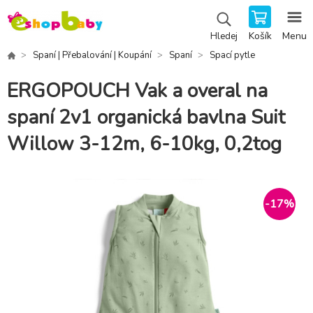
Košík
Menu
Hledej
Spaní | Přebalování | Koupání
Spaní
Spací pytle
ERGOPOUCH Vak a overal na
spaní 2v1 organická bavlna Suit
Willow 3-12m, 6-10kg, 0,2tog
-
17
%