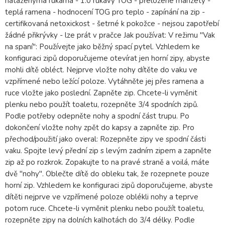
nataženýma rukama - 1.0 rukávy TOG - přeložené manžety -
teplá ramena - hodnocení TOG pro teplo - zapínání na zip -
certifikovaná netoxickost - šetrné k pokožce - nejsou zapotřebí
žádné přikrývky - lze prát v pračce Jak používat: V režimu "Vak
na spaní": Používejte jako běžný spací pytel. Vzhledem ke
konfiguraci zipů doporučujeme otevírat jen horní zipy, abyste
mohli dítě obléct. Nejprve vložte nohy dítěte do vaku ve
vzpřímené nebo ležící poloze. Vytáhněte jej přes ramena a
ruce vložte jako poslední. Zapněte zip. Chcete-li vyměnit
plenku nebo použít toaletu, rozepněte 3/4 spodních zipů.
Podle potřeby odepněte nohy a spodní část trupu. Po
dokončení vložte nohy zpět do kapsy a zapněte zip. Pro
přechod/použití jako overal: Rozepněte zipy ve spodní části
vaku. Spojte levý přední zip s levým zadním zipem a zapněte
zip až po rozkrok. Zopakujte to na pravé straně a voilá, máte
dvě "nohy". Oblečte dítě do obleku tak, že rozepnete pouze
horní zip. Vzhledem ke konfiguraci zipů doporučujeme, abyste
dítěti nejprve ve vzpřímené poloze oblékli nohy a teprve
potom ruce. Chcete-li vyměnit plenku nebo použít toaletu,
rozepněte zipy na dolních kalhotách do 3/4 délky. Podle