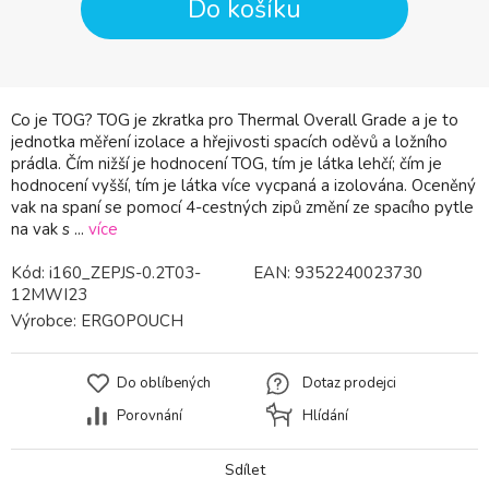
Do košíku
Co je TOG? TOG je zkratka pro Thermal Overall Grade a je to
jednotka měření izolace a hřejivosti spacích oděvů a ložního
prádla. Čím nižší je hodnocení TOG, tím je látka lehčí; čím je
hodnocení vyšší, tím je látka více vycpaná a izolována. Oceněný
vak na spaní se pomocí 4-cestných zipů změní ze spacího pytle
na vak s ...
více
Kód:
i160_ZEPJS-0.2T03-
EAN:
9352240023730
12MWI23
Výrobce:
ERGOPOUCH
Do oblíbených
Dotaz prodejci
Porovnání
Hlídání
Sdílet