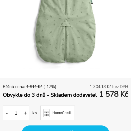
Běžná cena:
1 911
Kč
(-
17
%)
1 304.13
Kč bez DPH
1 578
Kč
Obvykle do 3 dnů - Skladem dodavatel
-
+
ks
HomeCredit