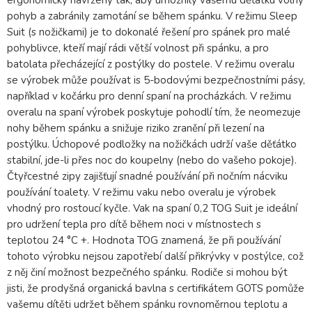
ergonomicky navrženy tak, aby umožnily vašemu děťátku volný
pohyb a zabránily zamotání se během spánku. V režimu Sleep
Suit (s nožičkami) je to dokonalé řešení pro spánek pro malé
pohyblivce, kteří mají rádi větší volnost při spánku, a pro
batolata přecházející z postýlky do postele. V režimu overalu
se výrobek může používat is 5-bodovými bezpečnostními pásy,
například v kočárku pro denní spaní na procházkách. V režimu
overalu na spaní výrobek poskytuje pohodlí tím, že neomezuje
nohy během spánku a snižuje riziko zranění při lezení na
postýlku. Úchopové podložky na nožičkách udrží vaše děťátko
stabilní, jde-li přes noc do koupelny (nebo do vašeho pokoje).
Čtyřcestné zipy zajišťují snadné používání při nočním nácviku
používání toalety. V režimu vaku nebo overalu je výrobek
vhodný pro rostoucí kyčle. Vak na spaní 0,2 TOG Suit je ideální
pro udržení tepla pro dítě během noci v místnostech s
teplotou 24 °C +. Hodnota TOG znamená, že při používání
tohoto výrobku nejsou zapotřebí další přikrývky v postýlce, což
z něj činí možnost bezpečného spánku. Rodiče si mohou být
jisti, že prodyšná organická bavlna s certifikátem GOTS pomůže
vašemu dítěti udržet během spánku rovnoměrnou teplotu a