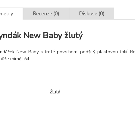
ametry
Recenze (0)
Diskuse (0)
yndák New Baby žlutý
ndáček New Baby s froté povrchem, podšitý plastovou folií. Ro
ůže mírně lišit.
Žlutá