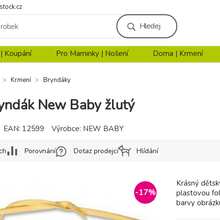
stock.cz
Hledej
 | Koupání
Pro Maminky | Nošení
Doma | Krmení
Krmení
Bryndáky
yndák New Baby žlutý
EAN:
12599
Výrobce:
NEW BABY
ch
Porovnání
Dotaz prodejci
Hlídání
Krásný dětsk
-
17
%
plastovou fol
barvy obrázku