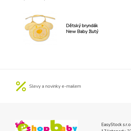
Dětský bryndák
New Baby žlutý
Slevy a novinky e-mailem
EasyStock s.r.o