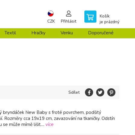
Košík
CZK
Přihlásit
je prázdný
Textil
Hračky
Venku
Doporučené
Sdílet
ý bryndáček New Baby s froté povrchem, podšitý
ií. Rozměry cca 19x19 cm, zavazování na tkaničky. Odstín
 se může mírně lišit....
více