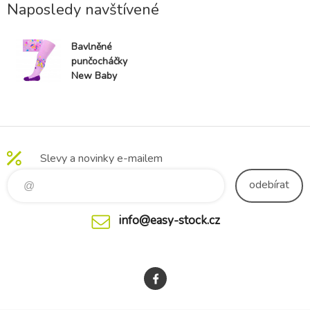
Naposledy navštívené
Bavlněné
punčocháčky
New Baby
3xABS fialové
karino
Slevy a novinky e-mailem
odebírat
info@easy-stock.cz