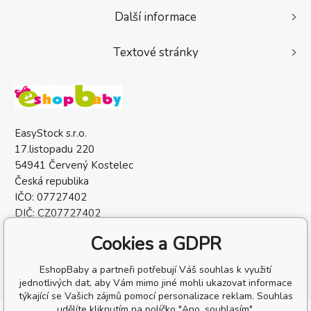
Další informace
Textové stránky
EasyStock s.r.o.
17.listopadu 220
54941 Červený Kostelec
Česká republika
IČO: 07727402
DIČ: CZ07727402
Cookies a GDPR
EshopBaby a partneři potřebují Váš souhlas k využití
jednotlivých dat, aby Vám mimo jiné mohli ukazovat informace
týkající se Vašich zájmů pomocí personalizace reklam. Souhlas
udělíte kliknutím na políčko "Ano, souhlasím".