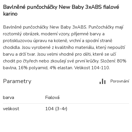
Bavlněné punčocháčky New Baby 3xABS fialové
karino
Bavlněné punčocháčky New Baby 3xABS. Punčocháčky mají
roztomilý obrázek, moderní vzory, příjemné barvy a
protiskluzovou úpravu na koleně, vrchní a spodní straně
chodidla. Jsou vyrobené z kvalitního materiálu, který nepouští
barvu a drží tvar. Jsou velmi vhodné pro děti, které se učí
chodit po čtyřech nebo zkoušejí své první krůčky. Složení: 80%
bavlna, 16% polyamid, 4% elastan. Velikost 104-110.
Parametry
Porovnání
barva
Fialová
velikost
104 (3-4r)