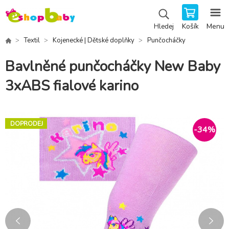
Košík
Menu
Hledej
Textil
Kojenecké | Dětské doplňky
Punčocháčky
Bavlněné punčocháčky New Baby
3xABS fialové karino
DOPRODEJ
-
34
%