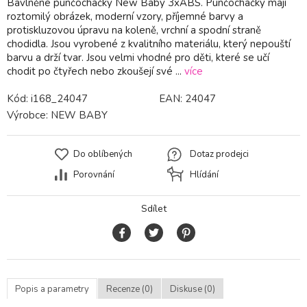
Bavlněné punčocháčky New Baby 3xABS. Punčocháčky mají
roztomilý obrázek, moderní vzory, příjemné barvy a
protiskluzovou úpravu na koleně, vrchní a spodní straně
chodidla. Jsou vyrobené z kvalitního materiálu, který nepouští
barvu a drží tvar. Jsou velmi vhodné pro děti, které se učí
chodit po čtyřech nebo zkoušejí své ...
více
Kód:
i168_24047
EAN:
24047
Výrobce:
NEW BABY
Do oblíbených
Dotaz prodejci
Porovnání
Hlídání
Sdílet
Popis a parametry
Recenze (0)
Diskuse (0)