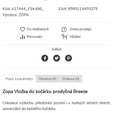
Kód:
A17444_154:496_
EAN:
8595114455379
Výrobce:
ZOPA
Do oblíbených
Dotaz prodejci
Porovnání
Hlídání
Sdílet
Popis a parametry
Recenze (0)
Diskuse (0)
Zopa Vložka do kočárku prodyšná Breeze
Cirkulace vzduchu, předchází pocení i v horkých letních dnech,
univerzální do každého kočárku,