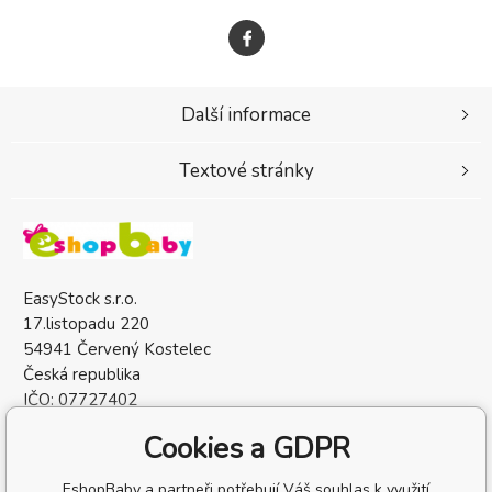
Další informace
Textové stránky
EasyStock s.r.o.
17.listopadu 220
54941 Červený Kostelec
Česká republika
IČO: 07727402
DIČ: CZ07727402
Cookies a GDPR
EshopBaby a partneři potřebují Váš souhlas k využití