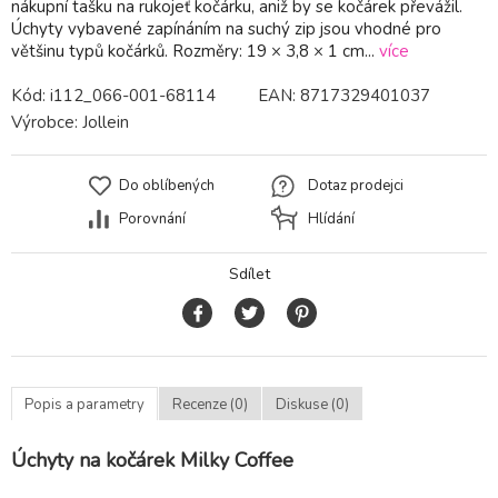
nákupní tašku na rukojeť kočárku, aniž by se kočárek převážil.
Úchyty vybavené zapínáním na suchý zip jsou vhodné pro
většinu typů kočárků. Rozměry: 19 × 3,8 × 1 cm...
více
Kód:
i112_066-001-68114
EAN:
8717329401037
Výrobce:
Jollein
Do oblíbených
Dotaz prodejci
Porovnání
Hlídání
Sdílet
Popis a parametry
Recenze (0)
Diskuse (0)
Úchyty na kočárek Milky Coffee