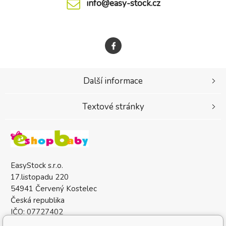
info@easy-stock.cz
Další informace
Textové stránky
EasyStock s.r.o.
17.listopadu 220
54941 Červený Kostelec
Česká republika
IČO: 07727402
DIČ: CZ07727402