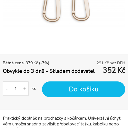
Běžná cena:
379
Kč
(-
7
%)
291
Kč bez DPH
352
Kč
Obvykle do 3 dnů - Skladem dodavatel
Do košíku
-
+
ks
Praktický doplněk na procházky s kočárkem. Univerzální úchyt
vám umožní snadno zavěsit přebalovací tašku, kabelku nebo