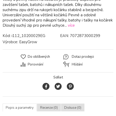
zavěšení tašek, batohů i nákupních tašek. Díky dlouhému
suchému zipu drží na rukojeti kočárku stabilně a bezpečně.
Univerzální použití na většině kočárků Pevné a odolné
provedení Vhodné pro nákupní tašky, batohy i tašky na kočárek
Dlouhý suchý zip pro pevné uchyce...
více
Kód:
i112_10200029EG
EAN:
7072873000299
Výrobce:
EasyGrow
Do oblíbených
Dotaz prodejci
Porovnání
Hlídání
Sdílet
Popis a parametry
Recenze (0)
Diskuse (0)