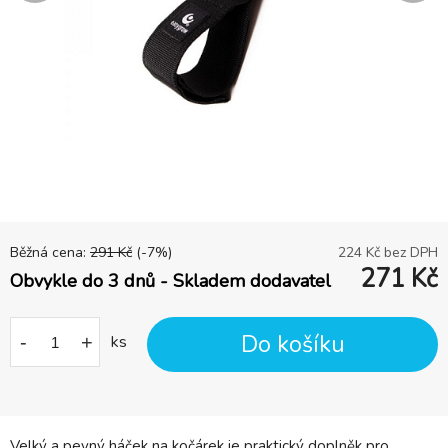
Běžná cena:
291
Kč
(-
7
%)
224
Kč bez DPH
271
Kč
Obvykle do 3 dnů - Skladem dodavatel
Do košíku
-
+
ks
Velký a pevný háček na kočárek je praktický doplněk pro