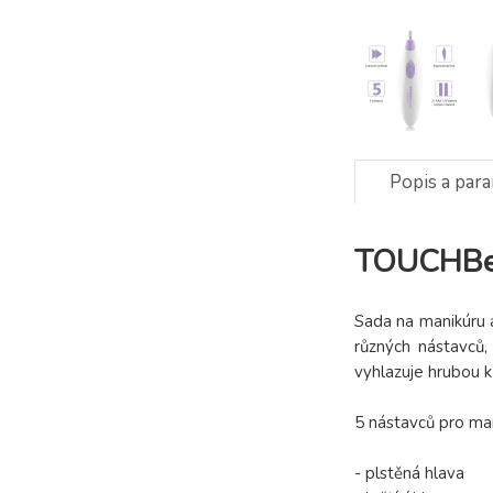
Popis a par
TOUCHBea
Sada na manikúru 
různých nástavců,
vyhlazuje hrubou k
5 nástavců pro man
- plstěná hlava