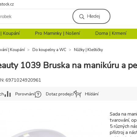
stock.cz
Hledej
 | Koupání
Pro Maminky | Nošení
Doma | Krmení
vání | Koupání
Do koupelny a WC
Nůžky | Kleštičky
uty 1039 Bruska na manikúru a p
N:
6971024920961
ch
Porovnání
Dotaz prodejci
Hlídání
Sada na man
tvarování, op
5 různých nás
přístroj a ná