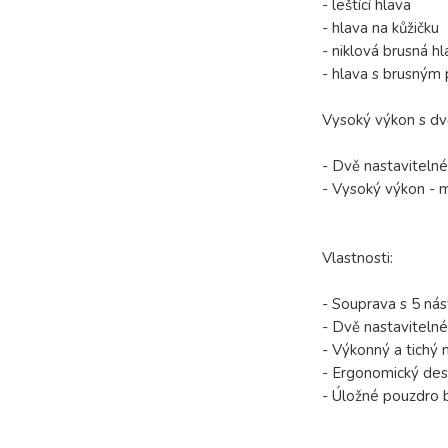
- leštící hlava
- hlava na kůžičku
- niklová brusná h
- hlava s brusným
Vysoký výkon s dv
- Dvě nastavitelné
- Vysoký výkon - m
Vlastnosti:
- Souprava s 5 násta
- Dvě nastavitelné
- Výkonný a tichý 
- Ergonomický desi
- Úložné pouzdro b