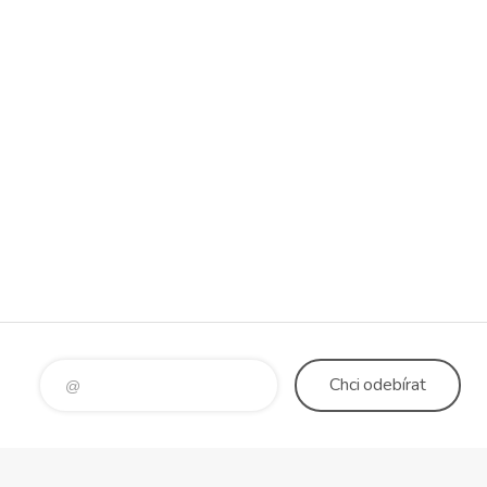
Chci
odebírat