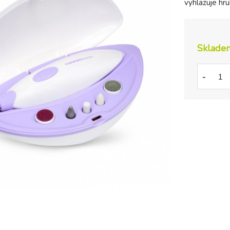
vyhlazuje hru
Sklade
-