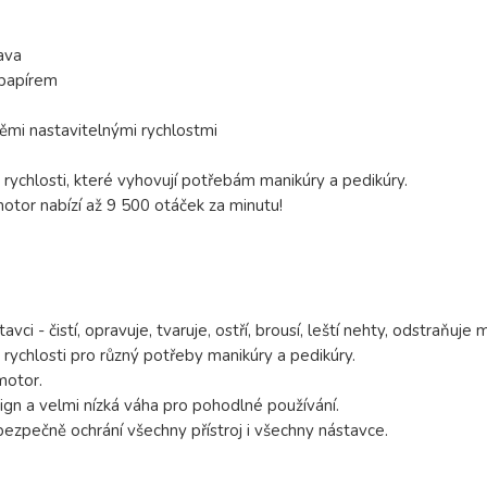
lava
 papírem
ěmi nastavitelnými rychlostmi
 rychlosti, které vyhovují potřebám manikúry a pedikúry.
otor nabízí až 9 500 otáček za minutu!
vci - čistí, opravuje, tvaruje, ostří, brousí, leští nehty, odstraňuje 
 rychlosti pro různý potřeby manikúry a pedikúry.
motor.
gn a velmi nízká váha pro pohodlné používání.
ezpečně ochrání všechny přístroj i všechny nástavce.