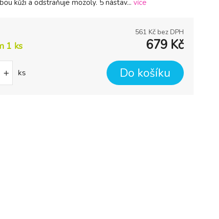
bou kůži a odstraňuje mozoly. 5 nástav...
více
561
Kč bez DPH
679
Kč
m 1
ks
Do košíku
+
ks