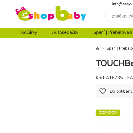
info@easy-
Kočárky
Autosedačky
Spaní | Přebalování
Spaní | Přebalo
TOUCHBea
Kód:
A16735
EA
Do oblíbený
DOPRODEJ