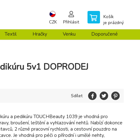
Košík
CZK
Přihlásit
je prázdný
Textil
Hračky
Venku
Doporučené
edikúru 5v1 DOPRODEJ
Sdílet
ikúru a pedikúru TOUCHBeauty 1039 je vhodná pro
ravy, broušení, leštění a vyhlazování nehtů. Nabízí dokonce
tavců, 2 různé pracovní rychlosti, a cestovní pouzdro na
stavce. Je vhodná pro péči o přírodní i umělé nehty,