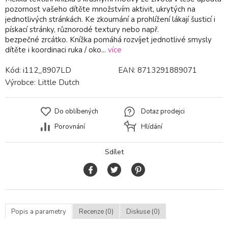
pozornost vašeho dítěte množstvím aktivit, ukrytých na
jednotlivých stránkách. Ke zkoumání a prohlížení lákají šusticí i
pískací stránky, různorodé textury nebo např.
bezpečné zrcátko. Knížka pomáhá rozvíjet jednotlivé smysly
dítěte i koordinaci ruka / oko...
více
Kód:
i112_8907LD
EAN:
8713291889071
Výrobce:
Little Dutch
Do oblíbených
Dotaz prodejci
Porovnání
Hlídání
Sdílet
Popis a parametry
Recenze (0)
Diskuse (0)