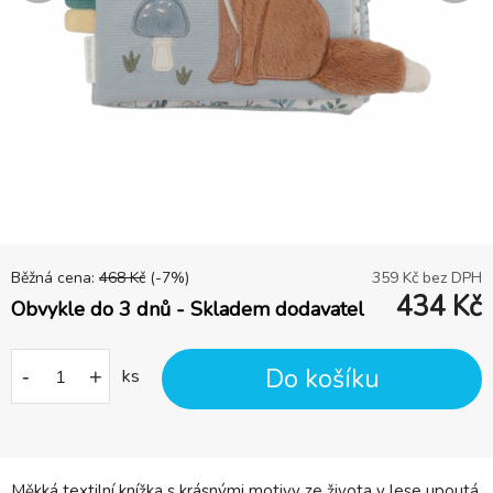
Běžná cena:
468
Kč
(-
7
%)
359
Kč bez DPH
434
Kč
Obvykle do 3 dnů - Skladem dodavatel
Do košíku
-
+
ks
Měkká textilní knížka s krásnými motivy ze života v lese upoutá