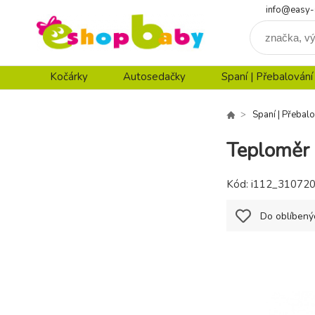
info@easy-
Kočárky
Autosedačky
Spaní | Přebalování
Spaní | Přebalo
Teploměr 
Kód:
i112_31072
Do oblíbený