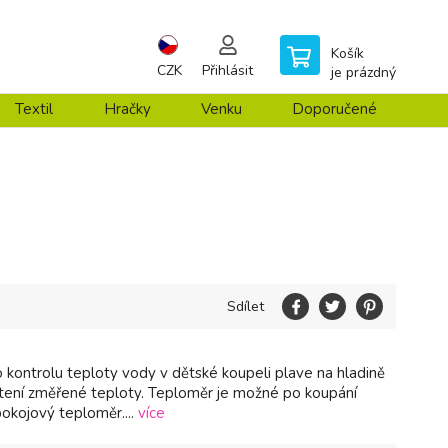
Košík
CZK
Přihlásit
je prázdný
Textil
Hračky
Venku
Doporučené
Sdílet
 kontrolu teploty vody v dětské koupeli plave na hladině
tení změřené teploty. Teploměr je možné po koupání
 pokojový teploměr....
více