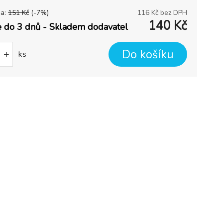
na:
151
Kč
(-
7
%)
116
Kč bez DPH
140
Kč
 do 3 dnů - Skladem dodavatel
Do košíku
+
ks