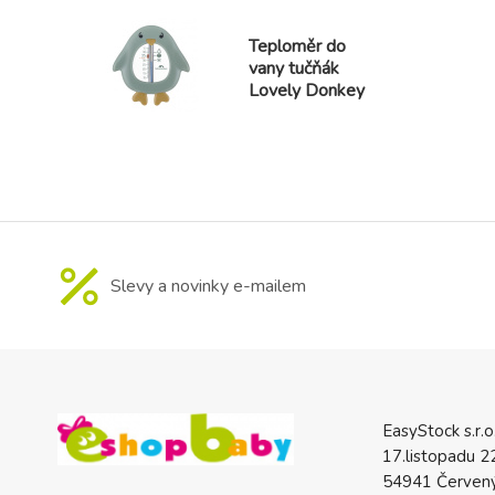
Teploměr do
vany tučňák
Lovely Donkey
Slevy a novinky e-mailem
EasyStock s.r.o
17.listopadu 2
54941 Červený