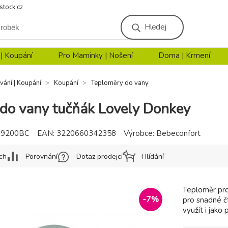
stock.cz
Hledej
 | Koupání
Pro Maminky | Nošení
Doma | Krmení
vání | Koupání
Koupání
Teploměry do vany
do vany tučňák Lovely Donkey
09200BC
EAN:
3220660342358
Výrobce:
Bebeconfort
ch
Porovnání
Dotaz prodejci
Hlídání
Teploměr pro
-
7
%
pro snadné č
využít i jako