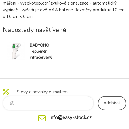
měření - vysokoteplotní zvuková signalizace - automatický
vypínač - vyžaduje dvě AAA baterie Rozměry produktu: 10 cm
x 16 cm x 6 cm
Naposledy navštívené
BABYONO
Teploměr
infračervený
bezkontaktní
BabyOno
Slevy a novinky e-mailem
odebírat
info@easy-stock.cz