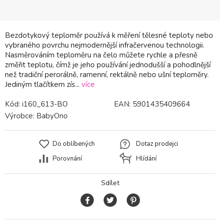
Bezdotykový teploměr používá k měření tělesné teploty nebo
vybraného povrchu nejmodernější infračervenou technologii.
Nasměrováním teploměru na čelo můžete rychle a přesně
změřit teplotu, čímž je jeho používání jednodušší a pohodlnější
než tradiční perorálně, ramenní, rektálně nebo ušní teploměry.
Jediným tlačítkem zís...
více
Kód:
i160_613-BO
EAN:
5901435409664
Výrobce:
BabyOno
Do oblíbených
Dotaz prodejci
Porovnání
Hlídání
Sdílet