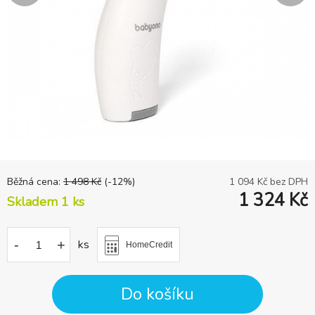
Běžná cena:
1 498
Kč
(-
12
%)
1 094
Kč bez DPH
1 324
Kč
Skladem 1
ks
-
+
ks
HomeCredit
Do košíku