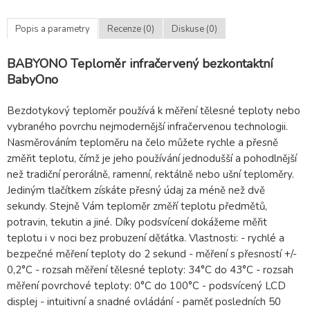
Popis a parametry
Recenze (0)
Diskuse (0)
BABYONO Teploměr infračervený bezkontaktní
BabyOno
Bezdotykový teploměr používá k měření tělesné teploty nebo
vybraného povrchu nejmodernější infračervenou technologii.
Nasměrováním teploměru na čelo můžete rychle a přesně
změřit teplotu, čímž je jeho používání jednodušší a pohodlnější
než tradiční perorálně, ramenní, rektálně nebo ušní teploměry.
Jediným tlačítkem získáte přesný údaj za méně než dvě
sekundy. Stejně Vám teploměr změří teplotu předmětů,
potravin, tekutin a jiné. Díky podsvícení dokážeme měřit
teplotu i v noci bez probuzení děťátka. Vlastnosti: - rychlé a
bezpečné měření teploty do 2 sekund - měření s přesností +/-
0,2°C - rozsah měření tělesné teploty: 34°C do 43°C - rozsah
měření povrchové teploty: 0°C do 100°C - podsvícený LCD
displej - intuitivní a snadné ovládání - paměť posledních 50