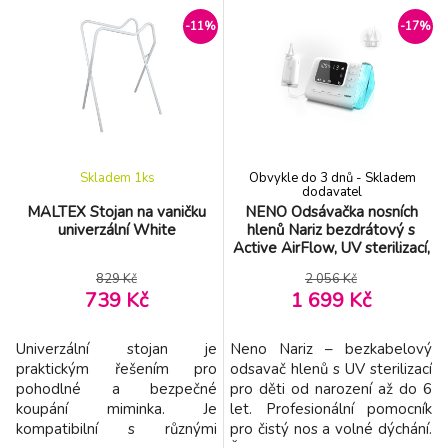
Díky promyšleným detailům
uvolní ruce pro pohodlnější
je ideální volbou pro
mytí i klidnější průběh
-11%
-17%
každodenní použití i
koupání. Díky nastavitelnému
cestování. Perfektní pro
univerzálnímu uchycení se
domov, víkend u prarodičů i
lehátko přizpůsobí téměř
na dovolené. Pohodlí a
všem typům dětských
bezpečí po celý den:
vaniček. stabilní a p
Síťované boč
Skladem 1
ks
Obvykle do 3 dnů - Skladem
dodavatel
MALTEX Stojan na vaničku
NENO Odsávačka nosních
univerzální White
hlenů Nariz bezdrátový s
Active AirFlow, UV sterilizací,
LED světlem
829 Kč
2 056 Kč
739 Kč
1 699 Kč
Univerzální stojan je
Neno Nariz – bezkabelový
praktickým řešením pro
odsavač hlenů s UV sterilizací
pohodlné a bezpečné
pro děti od narození až do 6
koupání miminka. Je
let. Profesionální pomocník
kompatibilní s různými
pro čistý nos a volné dýchání.