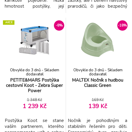
kamkoliv pojedete. Nízká
zážitky, ale i během návštěvy
hmotnost postýlky, její
prarodičů, či jako bezpečný
skladnost a kompaktnost v
prostor pro děťátko k
přenosné tašce jsou důvody,
domácímu odpočinku.
AKCE
proč ji mít vždy připravenou
Vlastnosti: - Jednu síťovanou
-8%
-18%
na cesty. Stabilní konstrukce
bočnici postýlky lze
a prodyšná textilie, odolná
rozepnout, aby dítě mohlo
proti protržení. Postýlka má
pohodlně lézt do / i z
unikátní systém Double Lock,
postýlky. - Síťka nabízí lepší
který zabraňuje je
vizuální kontakt s Vaším děť
Obvykle do 3 dnů - Skladem
Obvykle do 3 dnů - Skladem
dodavatel
dodavatel
PETITE&MARS Postýlka
MALTEX Nočník s hudbou
cestovní Koot - Zebra Super
Classic Green
Power
1 348 Kč
169 Kč
1 239 Kč
139 Kč
Postýlka Koot se stane
Nočník je pohodlným a
vaším partnerem, kterého
stabilním řešením pro děti.