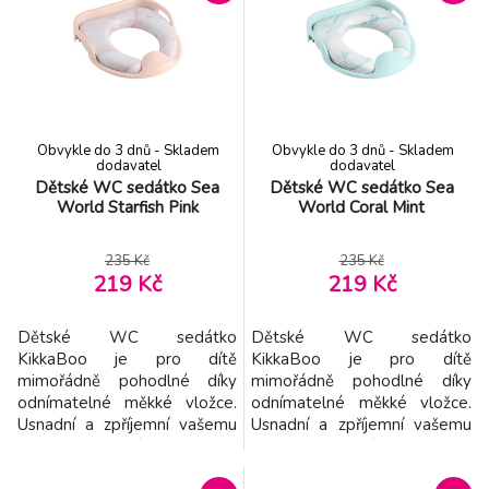
cm
PETITE&MARS Sada plen bambusová
-11%
7.
mušelínová 3ks Moussy Whale Song 68 x
159 Kč
68 cm
Anatomická vanička s výpustí 102 cm LUX
-40%
8.
Obvykle do 3 dnů - Skladem
Obvykle do 3 dnů - Skladem
MONSTERS žlutá
339 Kč
dodavatel
dodavatel
Dětské WC sedátko Sea
Dětské WC sedátko Sea
World Starfish Pink
World Coral Mint
PETITE&MARS Sada plen bambusová
-11%
9.
mušelínová 3ks Moussy Ochre Leaves, 68 x
159 Kč
68 cm
235 Kč
235 Kč
219 Kč
219 Kč
Dětské WC sedátko
Dětské WC sedátko
KikkaBoo je pro dítě
KikkaBoo je pro dítě
mimořádně pohodlné díky
mimořádně pohodlné díky
odnímatelné měkké vložce.
odnímatelné měkké vložce.
Usnadní a zpříjemní vašemu
Usnadní a zpříjemní vašemu
batoleti chození na klasickou
batoleti chození na klasickou
toaletu. Sedátko v hravém
toaletu. Sedátko v hravém