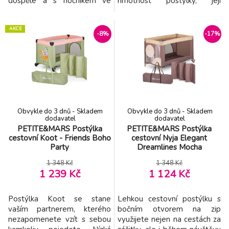
dospělé a s nočníkem ve
hmotnost postýlky, její
tvaru toalety vybavené
skladnost a kompaktnost v
zvukem splachování bude
přenosné tašce jsou důvody,
AKCE
trénování hygieny zábavou
proč ji mít vždy připravenou
-8%
-17%
pro dítě i pro rodiče. Toaleta
na cesty. Stabilní konstrukce a
je vybavena vyjímatelnou
prodyšná textilie, odolná
mísou pro snadnou údržbu.
proti protržení. Postýlka má
Rozměry: 44 x 30 x 31 cm
unikátní systém Double Lock,
Vhodné pro děti od 12 do
který zabraňuje je
Obvykle do 3 dnů - Skladem
Obvykle do 3 dnů - Skladem
dodavatel
dodavatel
PETITE&MARS Postýlka
PETITE&MARS Postýlka
cestovní Koot - Friends Boho
cestovní Nyja Elegant
Party
Dreamlines Mocha
1 348 Kč
1 348 Kč
1 239 Kč
1 124 Kč
Postýlka Koot se stane
Lehkou cestovní postýlku s
vaším partnerem, kterého
bočním otvorem na zip
nezapomenete vzít s sebou
využijete nejen na cestách za