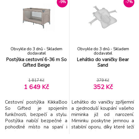
designu je lehké a snadno se
designu je lehké a snadno se
-9%
-7%
používá i čistí. Boční rukojeti
používá i čistí. Boční rukojeti
usnadňují manipulaci.
usnadňují manipulaci. Vhodné
Vhodné pro většinu typů
pro většinu typů toalet.
toalet. Rozměry: 47,5 x 37 x
Rozměry: 47,5 x 37 x 8,5 cm
8,5 cm Určeno pro děti od 18
Určeno pro děti od 18 mě
mě
Obvykle do 3 dnů - Skladem
Obvykle do 3 dnů - Skladem
dodavatel
dodavatel
Postýlka cestovní 6-36 m So
Lehátko do vaničky Bear
Gifted Beige
Sand
1 817 Kč
379 Kč
1 649 Kč
352 Kč
Cestovní postýlka KikkaBoo
Lehátko do vaničky zpříjemní
So Gifted je spojením
a zjednoduší koupání vašeho
funkčnosti, bezpečí a stylu.
miminka již od narození.
Postýlka nabízí bezpečné a
Miminku poskytne jemnou a
pohodlné místo na spaní i
stabilní oporu, díky které leží
hraní od 6 měsíců až do 3 let.
v bezpečné poloze. Rodičům