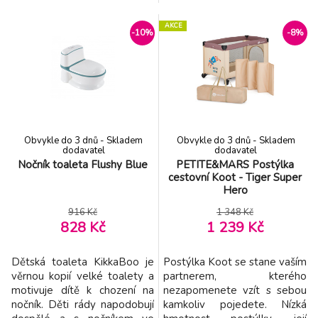
velikostmi vaniček, včetně
Šetrně a efektivně odstraňuje
těch v atypických rozměrech.
hleny, podporuje klidný
AKCE
Umožňuje koupat dítě ve
spánek a usnadňuje
-10%
-8%
výši, která je ergonomická a
každodenní fungování celé
šetří záda rodičů. Vlastnosti: -
rodiny. Vlastnosti: - Funkce
Univerzální použití – vhodný
Active Airflow – silné, ale
pro různé velikosti vaniček
jemné odsávání s
včetně nestandardních -
dynamickým prouděním
Ergonomi
Obvykle do 3 dnů - Skladem
Obvykle do 3 dnů - Skladem
dodavatel
dodavatel
Nočník toaleta Flushy Blue
PETITE&MARS Postýlka
cestovní Koot - Tiger Super
Hero
916 Kč
1 348 Kč
828 Kč
1 239 Kč
Dětská toaleta KikkaBoo je
Postýlka Koot se stane vaším
věrnou kopií velké toalety a
partnerem, kterého
motivuje dítě k chození na
nezapomenete vzít s sebou
nočník. Děti rády napodobují
kamkoliv pojedete. Nízká