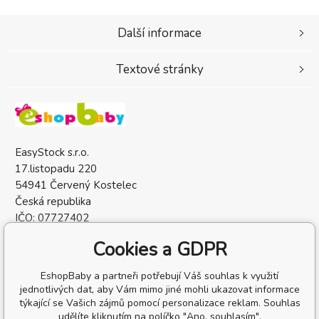
Další informace
Textové stránky
EasyStock s.r.o.
17.listopadu 220
54941 Červený Kostelec
Česká republika
IČO: 07727402
DIČ: CZ07727402
Cookies a GDPR
EshopBaby a partneři potřebují Váš souhlas k využití
jednotlivých dat, aby Vám mimo jiné mohli ukazovat informace
týkající se Vašich zájmů pomocí personalizace reklam. Souhlas
udělíte kliknutím na políčko "Ano, souhlasím".