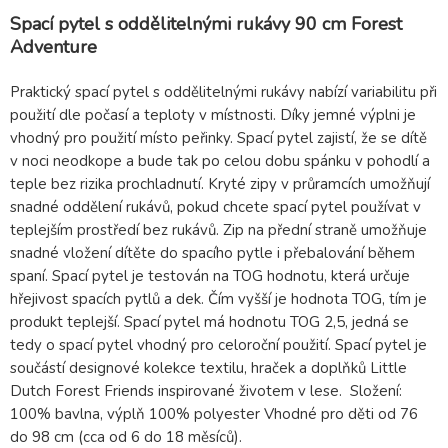
Spací pytel s oddělitelnými rukávy 90 cm Forest
Adventure
Praktický spací pytel s oddělitelnými rukávy nabízí variabilitu při
použití dle počasí a teploty v místnosti. Díky jemné výplni je
vhodný pro použití místo peřinky. Spací pytel zajistí, že se dítě
v noci neodkope a bude tak po celou dobu spánku v pohodlí a
teple bez rizika prochladnutí. Kryté zipy v průramcích umožňují
snadné oddělení rukávů, pokud chcete spací pytel používat v
teplejším prostředí bez rukávů. Zip na přední straně umožňuje
snadné vložení dítěte do spacího pytle i přebalování během
spaní. Spací pytel je testován na TOG hodnotu, která určuje
hřejivost spacích pytlů a dek. Čím vyšší je hodnota TOG, tím je
produkt teplejší. Spací pytel má hodnotu TOG 2,5, jedná se
tedy o spací pytel vhodný pro celoroční použití. Spací pytel je
součástí designové kolekce textilu, hraček a doplňků Little
Dutch Forest Friends inspirované životem v lese. Složení:
100% bavlna, výplň 100% polyester Vhodné pro děti od 76
do 98 cm (cca od 6 do 18 měsíců).