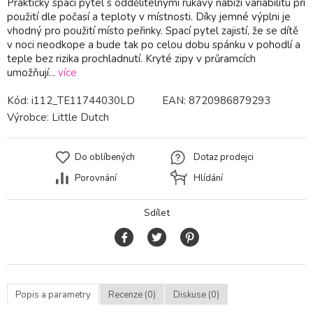
Praktický spací pytel s oddělitelnými rukávy nabízí variabilitu při
použití dle počasí a teploty v místnosti. Díky jemné výplni je
vhodný pro použití místo peřinky. Spací pytel zajistí, že se dítě
v noci neodkope a bude tak po celou dobu spánku v pohodlí a
teple bez rizika prochladnutí. Kryté zipy v průramcích
umožňují...
více
Kód:
i112_TE11744030LD
EAN:
8720986879293
Výrobce:
Little Dutch
Do oblíbených
Dotaz prodejci
Porovnání
Hlídání
Sdílet
Popis a parametry
Recenze (0)
Diskuse (0)