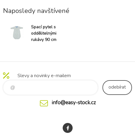
Naposledy navštívené
Spací pytel s
oddělitelnými
rukávy 90 cm
Forest
Adventure
Slevy a novinky e-mailem
odebírat
info@easy-stock.cz